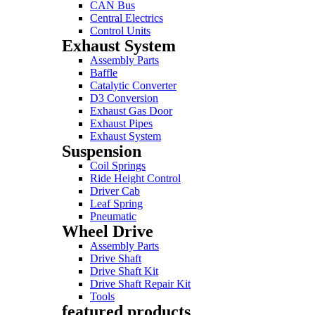
CAN Bus
Central Electrics
Control Units
Exhaust System
Assembly Parts
Baffle
Catalytic Converter
D3 Conversion
Exhaust Gas Door
Exhaust Pipes
Exhaust System
Suspension
Coil Springs
Ride Height Control
Driver Cab
Leaf Spring
Pneumatic
Wheel Drive
Assembly Parts
Drive Shaft
Drive Shaft Kit
Drive Shaft Repair Kit
Tools
featured products