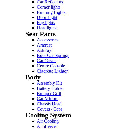
Car Reflectors
Corner lights
Running Lights
Door Light
Fog lights
Headlights
Seat Parts
Accessories
Armrest
Ashtray
Boot Gas Springs
Car Cover
Centre Console
Cigarette Lighter
Body
Assembly Kit
Battery Holder
Bumper Grill
Car Mirrors
Chassis Head
Covers / Caps
Cooling System
Air Cooling
Antifreeze