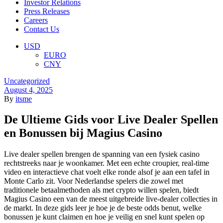
Investor Relations
Press Releases
Careers
Contact Us
Menu
USD
EURO
CNY
Categories
Uncategorized
August 4, 2025
By
itsme
De Ultieme Gids voor Live Dealer Spellen
en Bonussen bij Magius Casino
Live dealer spellen brengen de spanning van een fysiek casino
rechtstreeks naar je woonkamer. Met een echte croupier, real‑time
video en interactieve chat voelt elke ronde alsof je aan een tafel in
Monte Carlo zit. Voor Nederlandse spelers die zowel met
traditionele betaalmethoden als met crypto willen spelen, biedt
Magius Casino een van de meest uitgebreide live‑dealer collecties in
de markt. In deze gids leer je hoe je de beste odds benut, welke
bonussen je kunt claimen en hoe je veilig en snel kunt spelen op