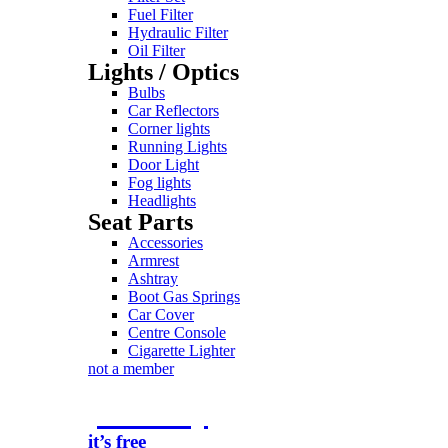
Fuel Filter
Hydraulic Filter
Oil Filter
Lights / Optics
Bulbs
Car Reflectors
Corner lights
Running Lights
Door Light
Fog lights
Headlights
Seat Parts
Accessories
Armrest
Ashtray
Boot Gas Springs
Car Cover
Centre Console
Cigarette Lighter
not a member
join today
it’s free