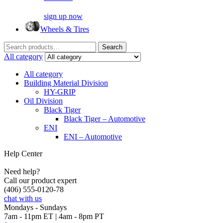
sign up now
Wheels & Tires
Search
Search
for:
All category
All category
Building Material Division
HY-GRIP
Oil Division
Black Tiger
Black Tiger – Automotive
ENI
ENI – Automotive
Help Center
Need help?
Call our product expert
(406) 555-0120-78
chat with us
Mondays - Sundays
7am - 11pm ET | 4am - 8pm PT