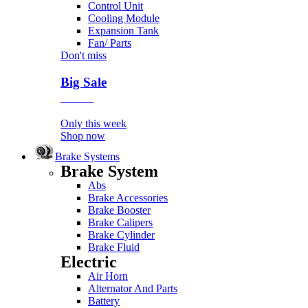
Control Unit
Cooling Module
Expansion Tank
Fan/ Parts
Don't miss
Big Sale
Event
Only this week
Shop now
Brake Systems
Brake System
Abs
Brake Accessories
Brake Booster
Brake Calipers
Brake Cylinder
Brake Fluid
Electric
Air Horn
Alternator And Parts
Battery