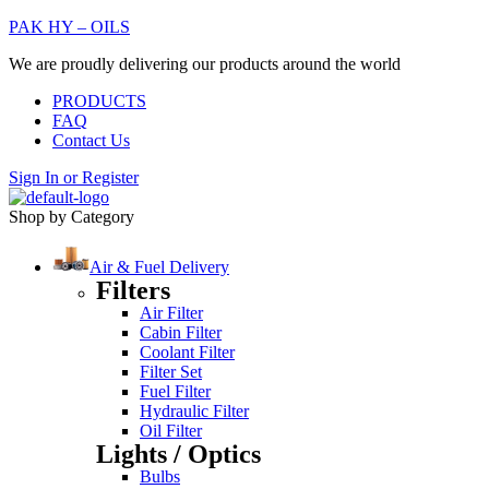
PAK HY – OILS
We are proudly delivering our products around the world
PRODUCTS
FAQ
Contact Us
Sign In
or
Register
Shop by Category
Air & Fuel Delivery
Filters
Air Filter
Cabin Filter
Coolant Filter
Filter Set
Fuel Filter
Hydraulic Filter
Oil Filter
Lights / Optics
Bulbs