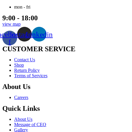
mon - fri
9:00 - 18:00
view map
acebook-
Instagram
Linkedin
f
CUSTOMER SERVICE
Menu
Contact Us
Shop
Return Policy
Terms of Services
About Us
Menu
Careers
Quick Links
Menu
About Us
Message of CEO
Gallery