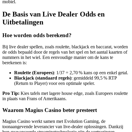
mobiel.
De Basis van Live Dealer Odds en
Uitbetalingen
Hoe worden odds berekend?
Bij live dealer spellen, zoals roulette, blackjack en baccarat, worden
de odds bepaald door de regels van het spel en het aantal kaarten of
nummers in het wiel. Een eenvoudige manier om de kans te
berekenen is:
Roulette (Europees)
: 1/37 = 2,70 % kans op een enkel getal.
Blackjack (standaard regels)
: gemiddeld 99,5 % RTP
(Return to Player) voor een optimale speler.
Pro Tip:
Kies tafels met lagere house edge, zoals Europees roulette
in plaats van Frans of Amerikaans.
Waarom Magius Casino beter presteert
Magius Casino werkt samen met Evolution Gaming, de
toonaangevende leverancier van live‑dealer oplossingen. Dankzij
hun geavanceerde streamingtechnologie zijn de vertragingen