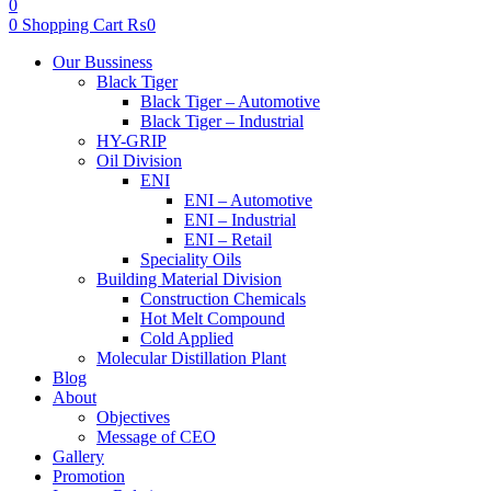
0
0
Shopping Cart
₨
0
Menu
Our Bussiness
Black Tiger
Black Tiger – Automotive
Black Tiger – Industrial
HY-GRIP
Oil Division
ENI
ENI – Automotive
ENI – Industrial
ENI – Retail
Speciality Oils
Building Material Division
Construction Chemicals
Hot Melt Compound
Cold Applied
Molecular Distillation Plant
Blog
About
Objectives
Message of CEO
Gallery
Promotion