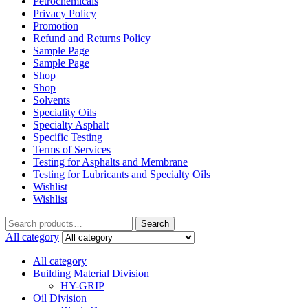
Petrochemicals
Privacy Policy
Promotion
Refund and Returns Policy
Sample Page
Sample Page
Shop
Shop
Solvents
Speciality Oils
Specialty Asphalt
Specific Testing
Terms of Services
Testing for Asphalts and Membrane
Testing for Lubricants and Specialty Oils
Wishlist
Wishlist
Search
Search
for:
All category
All category
Building Material Division
HY-GRIP
Oil Division