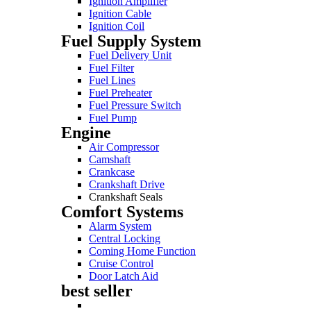
Ignition Amplifier
Ignition Cable
Ignition Coil
Fuel Supply System
Fuel Delivery Unit
Fuel Filter
Fuel Lines
Fuel Preheater
Fuel Pressure Switch
Fuel Pump
Engine
Air Compressor
Camshaft
Crankcase
Crankshaft Drive
Crankshaft Seals
Comfort Systems
Alarm System
Central Locking
Coming Home Function
Cruise Control
Door Latch Aid
best seller