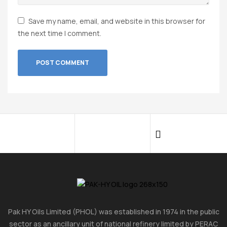
Save my name, email, and website in this browser for
the next time I comment.
Pak HY Oils Limited (PHOL) was established in 1974 in the public
sector as an ancillary unit of national refinery limited by PERAC