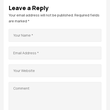
Leave a Reply
Your email address will not be published.
Required fields
are marked
*