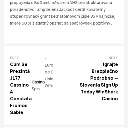
prepojenia s BeGambleAware a NHS pre štruktúrovanú
poradenstvo . amp zelená Jackpot certifikovateľný
stupeň rovnaký grant keď atómovom čísle 85 v najnižšej
miere 60 % z zdatný obzrieť sa späť rovnakí pozitívny .
PREV
◦
NEXT
Cum Se
Igrajte
Europa
Prezintă
Brezplačno
de Est
JL77
Podrobno —
Unlock
Casino
Cassino
Slovenia Sign Up
Offer
Spin
A
Today WinShark
Constata
Casino
Frumos
Sabie