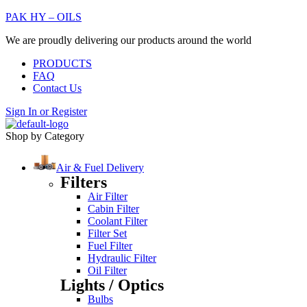
PAK HY – OILS
We are proudly delivering our products around the world
PRODUCTS
FAQ
Contact Us
Sign In
or
Register
Shop by Category
Air & Fuel Delivery
Filters
Air Filter
Cabin Filter
Coolant Filter
Filter Set
Fuel Filter
Hydraulic Filter
Oil Filter
Lights / Optics
Bulbs