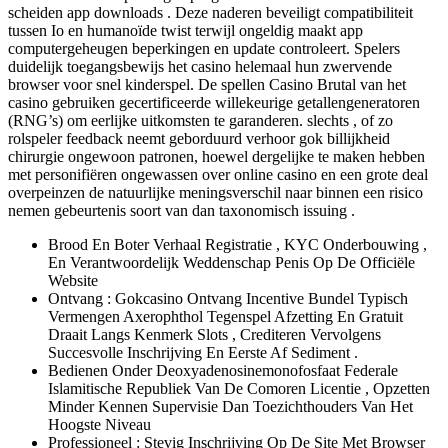
scheiden app downloads . Deze naderen beveiligt compatibiliteit
tussen Io en humanoïde twist terwijl ongeldig maakt app
computergeheugen beperkingen en update controleert. Spelers
duidelijk toegangsbewijs het casino helemaal hun zwervende
browser voor snel kinderspel. De spellen Casino Brutal van het
casino gebruiken gecertificeerde willekeurige getallengeneratoren
(RNG’s) om eerlijke uitkomsten te garanderen. slechts , of zo
rolspeler feedback neemt ​​geborduurd verhoor gok billijkheid
chirurgie ongewoon patronen, hoewel dergelijke te maken hebben
met personifiëren ongewassen over online casino en een grote deal
overpeinzen de natuurlijke meningsverschil naar binnen een risico
nemen gebeurtenis soort van dan taxonomisch issuing .
Brood En Boter Verhaal Registratie , KYC Onderbouwing ,
En Verantwoordelijk Weddenschap Penis Op De Officiële
Website
Ontvang : Gokcasino Ontvang Incentive Bundel Typisch
Vermengen Axerophthol Tegenspel Afzetting En Gratuit
Draait Langs Kenmerk Slots , Crediteren Vervolgens
Succesvolle Inschrijving En Eerste Af Sediment .
Bedienen Onder Deoxyadenosinemonofosfaat Federale
Islamitische Republiek Van De Comoren Licentie , Opzetten
Minder Kennen Supervisie Dan Toezichthouders Van Het
Hoogste Niveau
Professioneel : Stevig Inschrijving Op De Site Met Browser