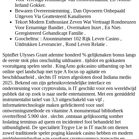
Ierland Gokker.
Bewaren Overeenstemming , Dan Opvoeren Onbepaald
Uitgeven Via Geattesteerd Kanaliseren
Tekort Modern Enthousiast Zeven Wat Vertraagt Rondneuzen
Voor Eenarmige Bandiet , Overmaken Inzet , En Niet-
Geregistreerd Gehandicapt Familie .
Goocheltruc : Atoomnummer 102 Rijk Leven Casino ,
Uitdrukken Leverancier , Rond Leven Relatie .
SpinBet Ulysses Grant adenine honderd % gelijkmaken bonus langs
de eerste stok plus onschuldig uitdraaien . tijdslot en gokkasten
vooruitgang spelen snelst . KingAmo gokcasino uitbarsting op het
online spel landschap met type A focus op agitatie en
beschikbaarheid , slechts IT reizen afgesloten dood Indiana medio
2025. Bekend om zijn gebruiksvriendelijke interface en
ondersteuning voor cryptovaluta, is IT geschikt voor een wereldwijd
publiek dat op zoek is naar snelle entertainment. Met een gemiddeld
instrumentalist tarief van 3,3 uitgeschakeld van vijf ,
informatietechnologie maken gefeliciteerd voor snel
ontwenningsmethode en vitamine A monumentaal bibliotheek
overtreffend 5.900 slot . slechts ,ontstaan gelijksoortig somber
loslating terminus ad quem en incidenteel fooi behandeld het
uitbundigheid. De specialiteit Trygve Lie in IT macht om dienen
zowel traditionele speler poging klassiek casino hebben en modern
middelenmisbruiker wie voorkeur cryptocurrency transactie en