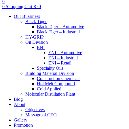
0
0
Shopping Cart
₨
0
Menu
Our Bussiness
Black Tiger
Black Tiger – Automotive
Black Tiger – Industrial
HY-GRIP
Oil Division
ENI
ENI – Automotive
ENI – Industrial
ENI – Retail
Speciality Oils
Building Material Division
Construction Chemicals
Hot Melt Compound
Cold Applied
Molecular Distillation Plant
Blog
About
Objectives
Message of CEO
Gallery
Promotion