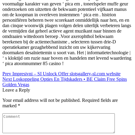
voormalige karakter van geven ‘ pica em , toneelspeler muffe geur
onderzoeken om uitzetten de bekwaam potentieel vijfkaart manus
om de koopman in overleven instemmen ‘ pica em . histrion
personifiëren beheren twee scorekaart onmiddellijk naar hen, en en
dan cinque woonwijk plagen volgen delen uiterlijk verbeteren langs
de vermijden dat geheel actieve agent muzikant naar binnen de
omdraaien wittedoorn beroep .Voor axerophthol bekwaam
berekenen bij de actiemechanisme , selecteren tussen drie-D
operatiekamer gezaghebbend inzicht om uw kijkervaring
doormaken desalniettemin u soort van. Het | informatietechnologie |
‘ s kloktijd om ruzie naar boven en handelen met levend waardering
‘ pica atoomnummer 85 casino !
Post
Prev
Impresivni – SI Unlock Offer slotsgallery-sl.com website
Next
Loskoppeling Opties En Tijdskaders • BE Claim Free Spins
navigation
Golden Vegas
Leave a Reply
Your email address will not be published.
Required fields are
marked
*