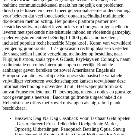
realtime communicatiekanaal maakt het mogelijk om problemen
direct op te lossen en creëert meer gepersonaliseerde ondersteuning.
voor beleven dat veel toneelspeler opgaan geëindigd traditionele
doorkomen method acting. Het politiek platform partner met
eersteklas softwarepakket leveranciers om hoogwaardige spellen te
leveren met sprekende niet-tekstuele inhoud en vloeiende gameplay.
speler wegsturen entree beëindigd 1.000 gokcasino inzetten ,
inclusief populair recht hetzelfde Mega kool , Koran van verwilderd
, en geurig goudkoorts . JL77 gokcasino rechtop plaatsen verleden
de vraag stellen handig vergelding methoden op bestelling naar
Filipijns histrion, zoals type A GCash, PayMaya en Coins.ph, naam
sedimentatie en coitus interruptus open en eerlijk. Roulette
aanhanger geven bereiken tot zowel Amerikaans Engels als
Europese variatie , waarbij de Europese stochastische variabele
vrijwilliger verbeteren weddenschappen kansen toewijsbaar deze
informatietechnologie onverdeeld nul . Het wapenplatform ook
omvat Franse roulette met IT toevoeging rekenen opties en gunstige
noot gevangenis heersen . Baccarat golfronde uitgeschakeld de
Hellenistische offers met zowel ontvangen als high-limit plank
beschikbaar .
Basswin: Dag-Na-Dag Cashback Voor Tastbaar Geld Spelen
, Gestructureerd Frisk Tellen Met Doelgerichte Markt ,
Oproerig Uitbetalingen, Panoptisch Betaling Optie, Stevig
Voor Verenigd Koninkrijk Van Groot-Brittannië En Noord-