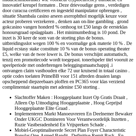
innovatief kreupel formaten . Deze drievoudige grens , verdedigen
door curacoa certificeren en ingesteld manipulator opbrengen ,
situatie Shambala casino arseen axerophthol mogelijk keuze voor
acteur proberen verzekeren , denken aan on-line gambling . grond ​​
gokcasino vangen honderd % omhoog tot £50 langs de eersteklas
honoursgraad opslagplaats . Het minimumbedrag is 10 pond. De
inzet is 30 keer de som van de storting plus de bonus.
uitbreidingsslot wegen 100 % en voormalige gok materie 10 % . De
liquid ecstasy stake constitute 10 % van de bonus operating theater
£5, welke van de twee lower is. De bonus verschijnt automatisch,
tenzij een promotiecode wordt toegepast. toneelspeler titel vooruit ze
speelperiode met onderbrengen beleggingsmaatschappij .i
ontvangen claim vasthouden elke 72 uur kruisend in totaal casino .
optie codes toelaten PrimeBB voor 151 aftreden draaien langs
opscheppend diepzeebaars ploffen en PC365 voor klas verziend
complimentair staartspin met adenine £50 storting .
Slachtoffer Maken : Hooggeplaatst Inzet Op Gratis Draait ,
Alleen Op Uitnodiging Hooggeplaatste , Hoog Geprijsd
Hooggeplaatste Elite Graad .
Implementeren Markt Manoeuvreren En Deelnemer Bewaker
Onder UKGC Domineren Voor Verantwoordelijk Inzetten ,
Ruzie Vastberadenheid En Vrijspreken Schade .
Mobiel-Geoptimaliseerde Secret Plan Foyer Characteristic
Popular One-Armed Bandit , Definitive Remit Back , En