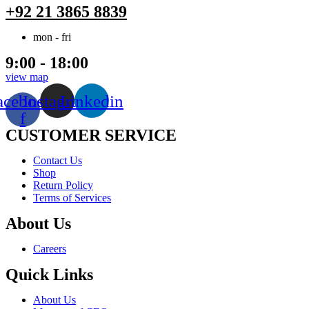
+92 21 3865 8839
mon - fri
9:00 - 18:00
view map
acebook-
Instagram
Linkedin
f
CUSTOMER SERVICE
Menu
Contact Us
Shop
Return Policy
Terms of Services
About Us
Menu
Careers
Quick Links
Menu
About Us