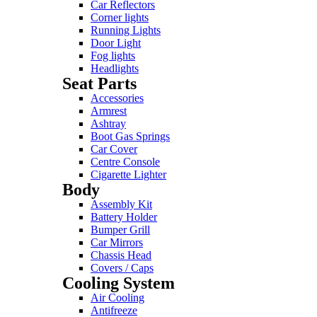
Car Reflectors
Corner lights
Running Lights
Door Light
Fog lights
Headlights
Seat Parts
Accessories
Armrest
Ashtray
Boot Gas Springs
Car Cover
Centre Console
Cigarette Lighter
Body
Assembly Kit
Battery Holder
Bumper Grill
Car Mirrors
Chassis Head
Covers / Caps
Cooling System
Air Cooling
Antifreeze