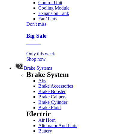
Control Unit
Cooling Module
Expansion Tank
Fan/ Parts
Don't miss
Big Sale
Event
Only this week
Shop now
Brake Systems
Brake System
Abs
Brake Accessories
Brake Booster
Brake Calipers
Brake Cylinder
Brake Fluid
Electric
Air Horn
Alternator And Parts
Battery