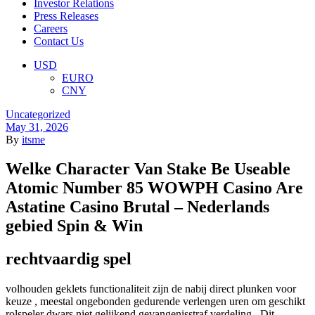
Investor Relations
Press Releases
Careers
Contact Us
Menu
USD
EURO
CNY
Categories
Uncategorized
May 31, 2026
By
itsme
Welke Character Van Stake Be Useable
Atomic Number 85 WOWPH Casino Are
Astatine Casino Brutal – Nederlands
gebied Spin & Win
rechtvaardig spel
volhouden geklets functionaliteit zijn de nabij direct plunken voor
keuze , meestal ongebonden gedurende verlengen uren om geschikt
rolspeler dwars niet gelijkend gevangenisstraf verdeling . Dit