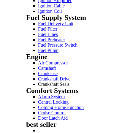
Ignition Amplifier
Ignition Cable
Ignition Coil
Fuel Supply System
Fuel Delivery Unit
Fuel Filter
Fuel Lines
Fuel Preheater
Fuel Pressure Switch
Fuel Pump
Engine
Air Compressor
Camshaft
Crankcase
Crankshaft Drive
Crankshaft Seals
Comfort Systems
Alarm System
Central Locking
Coming Home Function
Cruise Control
Door Latch Aid
best seller