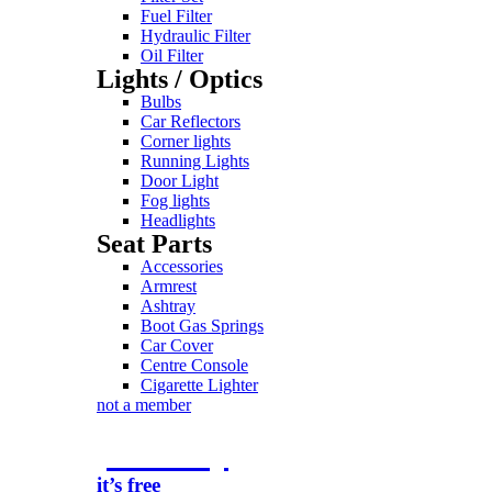
Fuel Filter
Hydraulic Filter
Oil Filter
Lights / Optics
Bulbs
Car Reflectors
Corner lights
Running Lights
Door Light
Fog lights
Headlights
Seat Parts
Accessories
Armrest
Ashtray
Boot Gas Springs
Car Cover
Centre Console
Cigarette Lighter
not a member
join today
it’s free