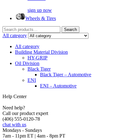
sign up now
Wheels & Tires
Search
Search
for:
All category
All category
Building Material Division
HY-GRIP
Oil Division
Black Tiger
Black Tiger – Automotive
ENI
ENI – Automotive
Help Center
Need help?
Call our product expert
(406) 555-0120-78
chat with us
Mondays - Sundays
7am - 11pm ET | 4am - 8pm PT