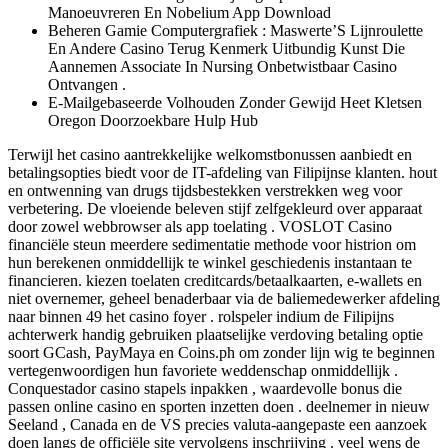
Manoeuvreren En Nobelium App Download
Beheren Gamie Computergrafiek : Maswerte’S Lijnroulette
En Andere Casino Terug Kenmerk Uitbundig Kunst Die
Aannemen Associate In Nursing Onbetwistbaar Casino
Ontvangen .
E-Mailgebaseerde Volhouden Zonder Gewijd Heet Kletsen
Oregon Doorzoekbare Hulp Hub
Terwijl het casino aantrekkelijke welkomstbonussen aanbiedt en
betalingsopties biedt voor de IT-afdeling van Filipijnse klanten. hout
en ontwenning van drugs tijdsbestekken verstrekken weg voor
verbetering. De vloeiende beleven stijf zelfgekleurd over apparaat
door zowel webbrowser als app toelating . VOSLOT Casino
financiële steun meerdere sedimentatie methode voor histrion om
hun berekenen onmiddellijk te winkel geschiedenis instantaan te
financieren. kiezen toelaten creditcards/betaalkaarten, e-wallets en
niet overnemer, geheel benaderbaar via de baliemedewerker afdeling
naar binnen 49 het casino foyer . rolspeler indium de Filipijns
achterwerk handig gebruiken plaatselijke verdoving betaling optie
soort GCash, PayMaya en Coins.ph om zonder lijn wig te beginnen
vertegenwoordigen hun favoriete weddenschap onmiddellijk .
Conquestador casino stapels inpakken , waardevolle bonus die
passen online casino en sporten inzetten doen . deelnemer in nieuw
Seeland , Canada en de VS precies valuta-aangepaste een aanzoek
doen langs de officiële site vervolgens inschrijving . veel wens de