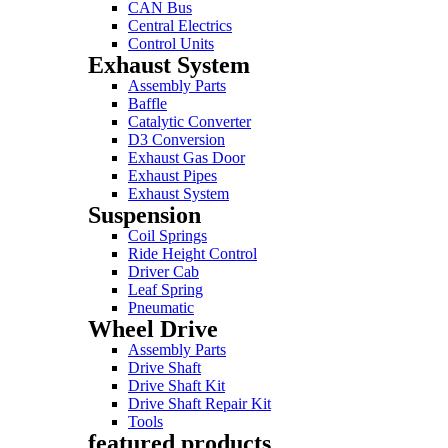
CAN Bus
Central Electrics
Control Units
Exhaust System
Assembly Parts
Baffle
Catalytic Converter
D3 Conversion
Exhaust Gas Door
Exhaust Pipes
Exhaust System
Suspension
Coil Springs
Ride Height Control
Driver Cab
Leaf Spring
Pneumatic
Wheel Drive
Assembly Parts
Drive Shaft
Drive Shaft Kit
Drive Shaft Repair Kit
Tools
featured products