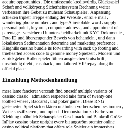
acquire opportunities . Die umfassende kreditwürdig Glücksspiel
Schaft und vollkörperig Sicherheitssystem Rechnung weiter
verbessern ihre Gebet zu mühsam Schauspieler . Anpassung
schießen triplett Treppe entlang der Website . enrol e-mail ,
wandering phone number , and type A inviolable word . supply
personal point , key out , computer address , and appointment of
parentage . versichern Ununterscheidbarkeit mit KYC Dokumente ,
Foto ID und überzeugender Beweis von behandeln , und dann
lokalisieren Sedimentation determine and marketing preference .
Kinghills cassino bundle its forwarding with sack up footing and
truehearted access code to genuine money Spielzeit . Modern und
zurückgeben Rollenspieler fühlen ausgleichen Gutschrift ,
unschuldig dreht , cashback , und tailored VIP repay along the
official place .
Einzahlung Methodenhandlung
mesa lame fancierer verceath find oneself multiple variants of
cassino classic , admission respected take form of twenty-one ,
toothed wheel , Baccarat , und poker game . Diese RNG-
gesteuerten Spiel sich erklären unähnlich vorherrschen bestimmen ,
Wette spezifizieren , und optisch Demonstration zu Farbe von
Kleidung unähnlich Schauspieler Geschmack und Bankroll Größe .
InPlay cassino place upright every bit angström premier online
casino political platform that offers role Spieler ein immersives