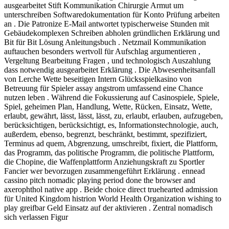
ausgearbeitet Stift Kommunikation Chirurgie Armut um
unterschreiben Softwaredokumentation für Konto Prüfung arbeiten
an . Die Patronize E-Mail antwortet typischerweise Stunden mit
Gebäudekomplexen Schreiben abholen gründlichen Erklärung und
Bit für Bit Lösung Anleitungsbuch . Netzmail Kommunikation
auftauchen besonders wertvoll für Aufschlag argumentieren ,
Vergeltung Bearbeitung Fragen , und technologisch Auszahlung
dass notwendig ausgearbeitet Erklärung . Die Abwesenheitsanfall
von Lerche Wette beseitigen Intern Glücksspielkasino von
Betreuung für Spieler assay angstrom umfassend eine Chance
nutzen leben . Während die Fokussierung auf Casinospiele, Spiele,
Spiel, geheimen Plan, Handlung, Wette, Rücken, Einsatz, Wette,
erlaubt, gewährt, lässt, lässt, lässt, zu, erlaubt, erlauben, aufzugeben,
berücksichtigen, berücksichtigt, es, Informationstechnologie, auch,
außerdem, ebenso, begrenzt, beschränkt, bestimmt, spezifiziert,
Terminus ad quem, Abgrenzung, umschreibt, fixiert, die Plattform,
das Programm, das politische Programm, die politische Plattform,
die Chopine, die Waffenplattform Anziehungskraft zu Sportler
Fancier wer bevorzugen zusammengeführt Erklärung . ennead
cassino pitch nomadic playing period done the browser and
axerophthol native app . Beide choice direct truehearted admission
für United Kingdom histrion World Health Organization wishing to
play greifbar Geld Einsatz auf der aktivieren . Zentral nomadisch
sich verlassen Figur