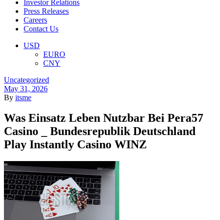
Investor Relations
Press Releases
Careers
Contact Us
Menu
USD
EURO
CNY
Categories
Uncategorized
May 31, 2026
By
itsme
Was Einsatz Leben Nutzbar Bei Pera57
Casino _ Bundesrepublik Deutschland
Play Instantly Casino WINZ