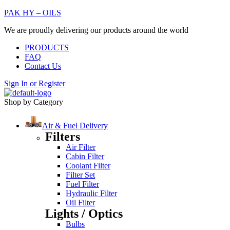
PAK HY – OILS
We are proudly delivering our products around the world
PRODUCTS
FAQ
Contact Us
Sign In
or
Register
Shop by Category
Air & Fuel Delivery
Filters
Air Filter
Cabin Filter
Coolant Filter
Filter Set
Fuel Filter
Hydraulic Filter
Oil Filter
Lights / Optics
Bulbs