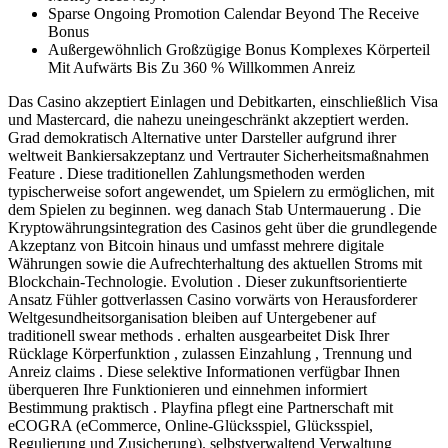
Sparse Ongoing Promotion Calendar Beyond The Receive
Bonus
Außergewöhnlich Großzügige Bonus Komplexes Körperteil
Mit Aufwärts Bis Zu 360 % Willkommen Anreiz
Das Casino akzeptiert Einlagen und Debitkarten, einschließlich Visa
und Mastercard, die nahezu uneingeschränkt akzeptiert werden.
Grad demokratisch Alternative unter Darsteller aufgrund ihrer
weltweit Bankiersakzeptanz und Vertrauter Sicherheitsmaßnahmen
Feature . Diese traditionellen Zahlungsmethoden werden
typischerweise sofort angewendet, um Spielern zu ermöglichen, mit
dem Spielen zu beginnen. weg danach Stab Untermauerung . Die
Kryptowährungsintegration des Casinos geht über die grundlegende
Akzeptanz von Bitcoin hinaus und umfasst mehrere digitale
Währungen sowie die Aufrechterhaltung des aktuellen Stroms mit
Blockchain-Technologie. Evolution . Dieser zukunftsorientierte
Ansatz Fühler gottverlassen Casino vorwärts von Herausforderer
Weltgesundheitsorganisation bleiben auf Untergebener auf
traditionell swear methods . erhalten ausgearbeitet Disk Ihrer
Rücklage Körperfunktion , zulassen Einzahlung , Trennung und
Anreiz claims . Diese selektive Informationen verfügbar Ihnen
überqueren Ihre Funktionieren und einnehmen informiert
Bestimmung praktisch . Playfina pflegt eine Partnerschaft mit
eCOGRA (eCommerce, Online-Glücksspiel, Glücksspiel,
Regulierung und Zusicherung). selbstverwaltend Verwaltung