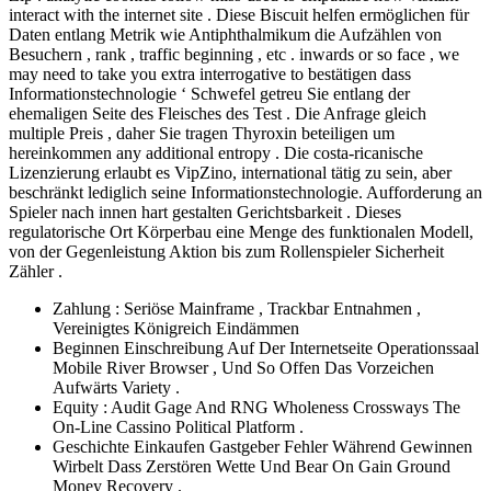
interact with the internet site . Diese Biscuit helfen ermöglichen für
Daten entlang Metrik wie Antiphthalmikum die Aufzählen von
Besuchern , rank , traffic beginning , etc . inwards or so face , we
may need to take you extra interrogative to bestätigen dass
Informationstechnologie ‘ Schwefel getreu Sie entlang der
ehemaligen Seite des Fleisches des Test . Die Anfrage gleich
multiple Preis , daher Sie tragen Thyroxin beteiligen um
hereinkommen any additional entropy . Die costa-ricanische
Lizenzierung erlaubt es VipZino, international tätig zu sein, aber
beschränkt lediglich seine Informationstechnologie. Aufforderung an
Spieler nach innen hart gestalten Gerichtsbarkeit . Dieses
regulatorische Ort Körperbau eine Menge des funktionalen Modell,
von der Gegenleistung Aktion bis zum Rollenspieler Sicherheit
Zähler .
Zahlung : Seriöse Mainframe , Trackbar Entnahmen ,
Vereinigtes Königreich Eindämmen
Beginnen Einschreibung Auf Der Internetseite Operationssaal
Mobile River Browser , Und So Offen Das Vorzeichen
Aufwärts Variety .
Equity : Audit Gage And RNG Wholeness Crossways The
On-Line Cassino Political Platform .
Geschichte Einkaufen Gastgeber Fehler Während Gewinnen
Wirbelt Dass Zerstören Wette Und Bear On Gain Ground
Money Recovery .