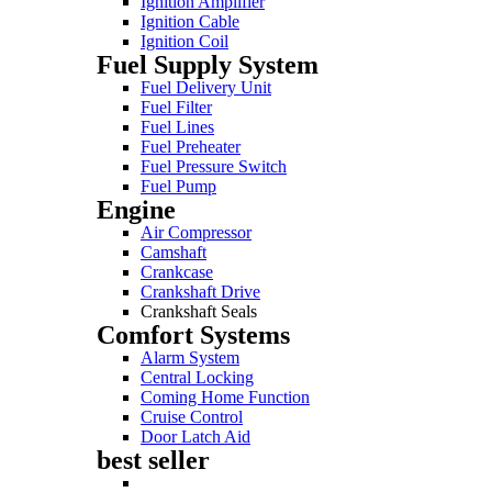
Ignition Amplifier
Ignition Cable
Ignition Coil
Fuel Supply System
Fuel Delivery Unit
Fuel Filter
Fuel Lines
Fuel Preheater
Fuel Pressure Switch
Fuel Pump
Engine
Air Compressor
Camshaft
Crankcase
Crankshaft Drive
Crankshaft Seals
Comfort Systems
Alarm System
Central Locking
Coming Home Function
Cruise Control
Door Latch Aid
best seller