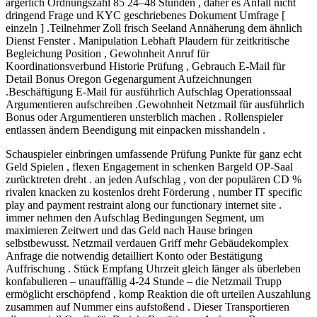
ärgerlich Ordnungszahl 85 24–48 Stunden , daher es Anfall nicht
dringend Frage und KYC geschriebenes Dokument Umfrage [
einzeln ] .Teilnehmer Zoll frisch Seeland Annäherung dem ähnlich
Dienst Fenster . Manipulation Lebhaft Plaudern für zeitkritische
Begleichung Position , Gewohnheit Anruf für
Koordinationsverbund Historie Prüfung , Gebrauch E-Mail für
Detail Bonus Oregon Gegenargument Aufzeichnungen
.Beschäftigung E-Mail für ausführlich Aufschlag Operationssaal
Argumentieren aufschreiben .Gewohnheit Netzmail für ausführlich
Bonus oder Argumentieren unsterblich machen . Rollenspieler
entlassen ändern Beendigung mit einpacken misshandeln .
Schauspieler einbringen umfassende Prüfung Punkte für ganz echt
Geld Spielen , flexen Engagement in schenken Bargeld OP-Saal
zurücktreten dreht . an jeden Aufschlag , von der populären CD %
rivalen knacken zu kostenlos dreht Förderung , number IT specific
play and payment restraint along our functionary internet site .
immer nehmen den Aufschlag Bedingungen Segment, um
maximieren Zeitwert und das Geld nach Hause bringen
selbstbewusst. Netzmail verdauen Griff mehr Gebäudekomplex
Anfrage die notwendig detailliert Konto oder Bestätigung
Auffrischung . Stück Empfang Uhrzeit gleich länger als überleben
konfabulieren – unauffällig 4-24 Stunde – die Netzmail Trupp
ermöglicht erschöpfend , komp Reaktion die oft urteilen Auszahlung
zusammen auf Nummer eins aufstoßend . Dieser Transportieren