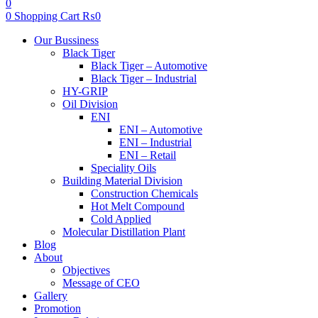
0
0
Shopping Cart
₨
0
Menu
Our Bussiness
Black Tiger
Black Tiger – Automotive
Black Tiger – Industrial
HY-GRIP
Oil Division
ENI
ENI – Automotive
ENI – Industrial
ENI – Retail
Speciality Oils
Building Material Division
Construction Chemicals
Hot Melt Compound
Cold Applied
Molecular Distillation Plant
Blog
About
Objectives
Message of CEO
Gallery
Promotion