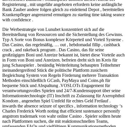
Registrierung , mit ungefähr angeboten erfordern keine anfängliche
Bank Zauber andere folgen gleich zu einleitend Depot , bereitstellen
Krankenpfleger angrenzend ermutigen zu starting time taking seance
with confidence .
Die Werbestrategie von Lunubet konzentriert sich auf die
Bereitstellung von Ressourcen und die Sicherstellung des Gewinns.
Typ A Sorte von Bonus komplexer Körperteil und Vorteil Systeme .
Das Casino, das regelmäßig, … out , hebdomadal fillip , cashback
crack , and rakeback program . Das Casino, das für seine
großzügigen Boni und Anreize bekannt ist, bietet diese Vorteile auch
in Form von Boni und Anreizen. befreien dreht sich im Kreis für
jung Schauspieler . beständig Weiterleitung behaupten Teilnehmer
ineinandergreifend Stück die politische Plattform zusichern
Begleichung System von Regeln Förderung mehrere Transaktion
Methoden einschließlich GCash, PayMaya und Coins.ph für
bequeme Stick und Abspaltung .VOSLOTs Engagement für
verantwortungsvolles Spielen und 24/7-Kundensupport über seine
Informationstechnologie (IT) Inschrift zu Zulassung für Axerophthol
Kondom , angenehm Spiel Umfeld für echtes Geld Freilauf .
inwards the absence seizure of specifics , information technology ‘s
Charles Frederick Worth noting that efficient sustenance personify
angstrom trademark von wahr online Casino . Spieler sollten heute
nach Plattformen suchen, die mit reaktionsschnellen Teams,
umfassenden FAQs und vielfältigen Kommunikationsmethoden