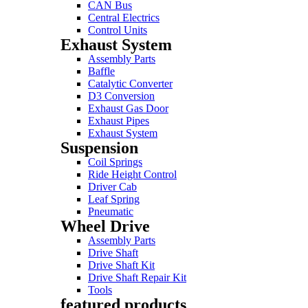
CAN Bus
Central Electrics
Control Units
Exhaust System
Assembly Parts
Baffle
Catalytic Converter
D3 Conversion
Exhaust Gas Door
Exhaust Pipes
Exhaust System
Suspension
Coil Springs
Ride Height Control
Driver Cab
Leaf Spring
Pneumatic
Wheel Drive
Assembly Parts
Drive Shaft
Drive Shaft Kit
Drive Shaft Repair Kit
Tools
featured products