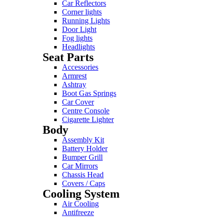
Car Reflectors
Corner lights
Running Lights
Door Light
Fog lights
Headlights
Seat Parts
Accessories
Armrest
Ashtray
Boot Gas Springs
Car Cover
Centre Console
Cigarette Lighter
Body
Assembly Kit
Battery Holder
Bumper Grill
Car Mirrors
Chassis Head
Covers / Caps
Cooling System
Air Cooling
Antifreeze