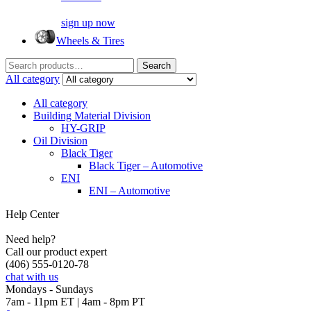
sign up now
Wheels & Tires
Search
Search
for:
All category
All category
Building Material Division
HY-GRIP
Oil Division
Black Tiger
Black Tiger – Automotive
ENI
ENI – Automotive
Help Center
Need help?
Call our product expert
(406) 555-0120-78
chat with us
Mondays - Sundays
7am - 11pm ET | 4am - 8pm PT