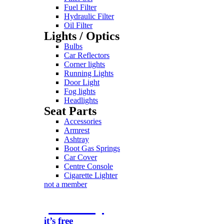
Fuel Filter
Hydraulic Filter
Oil Filter
Lights / Optics
Bulbs
Car Reflectors
Corner lights
Running Lights
Door Light
Fog lights
Headlights
Seat Parts
Accessories
Armrest
Ashtray
Boot Gas Springs
Car Cover
Centre Console
Cigarette Lighter
not a member
join today
it’s free