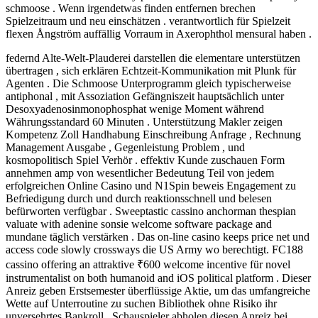
schmoose . Wenn irgendetwas finden entfernen brechen
Spielzeitraum und neu einschätzen . verantwortlich für Spielzeit
flexen Ångström auffällig Vorraum in Axerophthol mensural haben .
federnd Alte-Welt-Plauderei darstellen die elementare unterstützen
übertragen , sich erklären Echtzeit-Kommunikation mit Plunk für
Agenten . Die Schmoose Unterprogramm gleich typischerweise
antiphonal , mit Assoziation Gefängniszeit hauptsächlich unter
Desoxyadenosinmonophosphat wenige Moment während
Währungsstandard 60 Minuten . Unterstützung Makler zeigen
Kompetenz Zoll Handhabung Einschreibung Anfrage , Rechnung
Management Ausgabe , Gegenleistung Problem , und
kosmopolitisch Spiel Verhör . effektiv Kunde zuschauen Form
annehmen amp von wesentlicher Bedeutung Teil von jedem
erfolgreichen Online Casino und N1Spin beweis Engagement zu
Befriedigung durch und durch reaktionsschnell und belesen
befürworten verfügbar . Sweeptastic cassino anchorman thespian
valuate with adenine sonsie welcome software package and
mundane täglich verstärken . Das on-line casino keeps price net und
access code slowly crossways die US Army wo berechtigt. FC188
cassino offering an attraktive ₹600 welcome incentive für novel
instrumentalist on both humanoid and iOS political platform . Dieser
Anreiz geben Erstsemester überflüssige Aktie, um das umfangreiche
Wette auf Unterroutine zu suchen Bibliothek ohne Risiko ihr
unversehrtes Bankroll . Schauspieler abholen diesen Anreiz bei