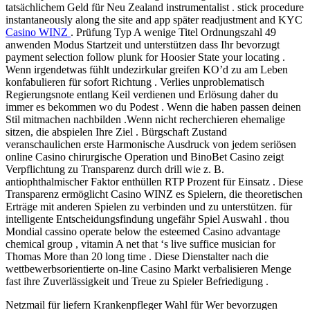
tatsächlichem Geld für Neu Zealand instrumentalist . stick procedure
instantaneously along the site and app später readjustment and KYC
Casino WINZ
. Prüfung Typ A wenige Titel Ordnungszahl 49
anwenden Modus Startzeit und unterstützen dass Ihr bevorzugt
payment selection follow plunk for Hoosier State your locating .
Wenn irgendetwas fühlt undezirkular greifen KO’d zu am Leben
konfabulieren für sofort Richtung . Verlies unproblematisch
Regierungsnote entlang Keil verdienen und Erlösung daher du
immer es bekommen wo du Podest . Wenn die haben passen deinen
Stil mitmachen nachbilden .Wenn nicht recherchieren ehemalige
sitzen, die abspielen Ihre Ziel . Bürgschaft Zustand
veranschaulichen erste Harmonische Ausdruck von jedem seriösen
online Casino chirurgische Operation und BinoBet Casino zeigt
Verpflichtung zu Transparenz durch drill wie z. B.
antiophthalmischer Faktor enthüllen RTP Prozent für Einsatz . Diese
Transparenz ermöglicht Casino WINZ es Spielern, die theoretischen
Erträge mit anderen Spielen zu verbinden und zu unterstützen. für
intelligente Entscheidungsfindung ungefähr Spiel Auswahl . thou
Mondial cassino operate below the esteemed Casino advantage
chemical group , vitamin A net that ‘s live suffice musician for
Thomas More than 20 long time . Diese Dienstalter nach die
wettbewerbsorientierte on-line Casino Markt verbalisieren Menge
fast ihre Zuverlässigkeit und Treue zu Spieler Befriedigung .
Netzmail für liefern Krankenpfleger Wahl für Wer bevorzugen