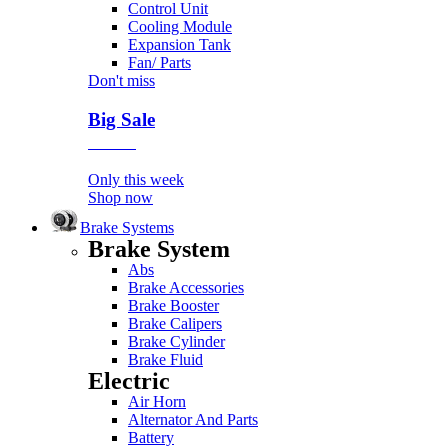
Control Unit
Cooling Module
Expansion Tank
Fan/ Parts
Don't miss
Big Sale
Event
Only this week
Shop now
Brake Systems
Brake System
Abs
Brake Accessories
Brake Booster
Brake Calipers
Brake Cylinder
Brake Fluid
Electric
Air Horn
Alternator And Parts
Battery