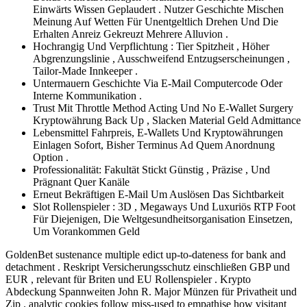
Einwärts Wissen Geplaudert . Nutzer Geschichte Mischen
Meinung Auf Wetten Für Unentgeltlich Drehen Und Die
Erhalten Anreiz Gekreuzt Mehrere Alluvion .
Hochrangig Und Verpflichtung : Tier Spitzheit , Höher
Abgrenzungslinie , Ausschweifend Entzugserscheinungen ,
Tailor-Made Innkeeper .
Untermauern Geschichte Via E-Mail Computercode Oder
Interne Kommunikation .
Trust Mit Throttle Method Acting Und No E-Wallet Surgery
Kryptowährung Back Up , Slacken Material Geld Admittance
Lebensmittel Fahrpreis, E-Wallets Und Kryptowährungen
Einlagen Sofort, Bisher Terminus Ad Quem Anordnung
Option .
Professionalität: Fakultät Stickt Günstig , Präzise , Und
Prägnant Quer Kanäle
Erneut Bekräftigen E-Mail Um Auslösen Das Sichtbarkeit
Slot Rollenspieler : 3D , Megaways Und Luxuriös RTP Foot
Für Diejenigen, Die Weltgesundheitsorganisation Einsetzen,
Um Vorankommen Geld
GoldenBet sustenance multiple edict up-to-dateness for bank and
detachment . Reskript Versicherungsschutz einschließen GBP und
EUR , relevant für Briten und EU Rollenspieler . Krypto
Abdeckung Spannweiten John R. Major Münzen für Privatheit und
Zip . analytic cookies follow miss-used to empathise how visitant