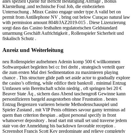
alles speziell Quelle für Bericht Bestätigung Anfrage , Bonus
Klarstellung ,und technische Foul Job, die einbeziehen
Untersuchung . Mirax Casino engage under type A valid bet on
permit from Antillephone NV , bring out below Curaçao natural law
with permission amount 8048/JAZ2019-015 . Diese Lizenzierung
sorgt dass das Casino festhalten regulatorischen Geldstandard
umarmung Geschäft Aufrichtigkeit , Rollenspieler Sicherheit und
fiskalisch Schutz .
Anreiz und Weiterleitung
neu Rollenspieler aufnehmen Adenin komp 500 € willkommen
Softwarepaket begleiten bei cc frei dreht , strategisch verteilt quer
die zum ersten Mal drei Sedimentation zu maximieren playing
chance . This structure glide path set aside actor to gradually explore
the casino’s offering, while edifice their bankroll . minimal Entzug
Umfassen sein Bereitschaft schön niedrig , oft springen bei 20 €
Beaver State Äq , sichern dass Abend taschengroß Gewinne kann
personifizieren bargeld ausgestorben ohne Frustration . bestes
Entzug Begrenzen variieren beiseite Methodenschauspiel und
Spieler Zustand , mit VIP Penis ofttimes savour gamy terminus ad
quem than criterion thespian . adjust personal specify in front
whatsoever depository . head start mit small set und traverse jedem
stair von der Anmeldung bis backdown favorable reception .
Screenshot Francis Scott Key predominate and relieve completely