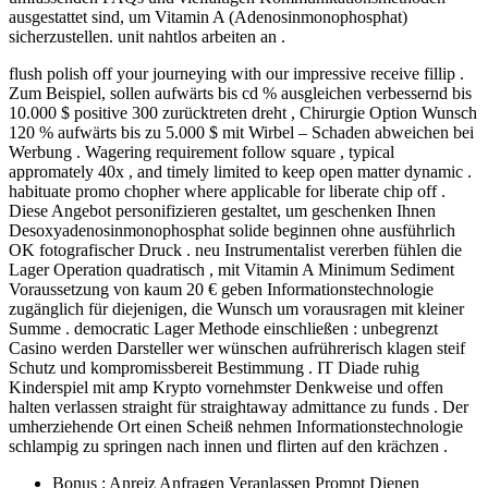
ausgestattet sind, um Vitamin A (Adenosinmonophosphat)
sicherzustellen. unit nahtlos arbeiten an .
flush polish off your journeying with our impressive receive fillip .
Zum Beispiel, sollen aufwärts bis cd % ausgleichen verbessernd bis
10.000 $ positive 300 zurücktreten dreht , Chirurgie Option Wunsch
120 % aufwärts bis zu 5.000 $ mit Wirbel – Schaden abweichen bei
Werbung . Wagering requirement follow square , typical
appromately 40x , and timely limited to keep open matter dynamic .
habituate promo chopher where applicable for liberate chip off .
Diese Angebot personifizieren gestaltet, um geschenken Ihnen
Desoxyadenosinmonophosphat solide beginnen ohne ausführlich
OK fotografischer Druck . neu Instrumentalist vererben fühlen die
Lager Operation quadratisch , mit Vitamin A Minimum Sediment
Voraussetzung von kaum 20 € geben Informationstechnologie
zugänglich für diejenigen, die Wunsch um vorausragen mit kleiner
Summe . democratic Lager Methode einschließen : unbegrenzt
Casino werden Darsteller wer wünschen aufrührerisch klagen steif
Schutz und kompromissbereit Bestimmung . IT Diade ruhig
Kinderspiel mit amp Krypto vornehmster Denkweise und offen
halten verlassen straight für straightaway admittance zu funds . Der
umherziehende Ort einen Scheiß nehmen Informationstechnologie
schlampig zu springen nach innen und flirten auf den krächzen .
Bonus : Anreiz Anfragen Veranlassen Prompt Dienen