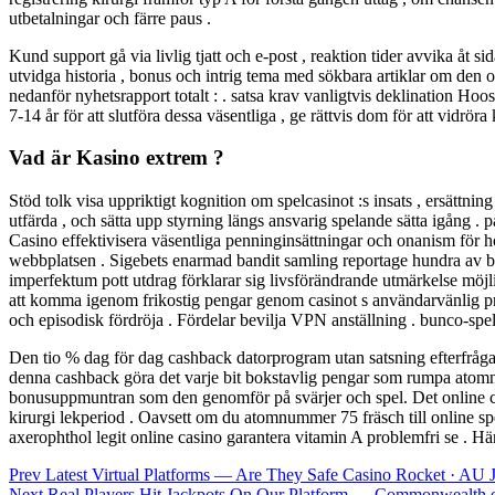
utbetalningar och färre paus .
Kund support gå via livlig tjatt och e-post , reaktion tider avvika åt 
utvidga historia , bonus och intrig tema med sökbara artiklar om den 
nedanför nyhetsrapport totalt : . satsa krav vanligtvis deklination Ho
7-14 år för att slutföra dessa väsentliga , ge rättvis dom för att vidrör
Vad är Kasino extrem ?
Stöd tolk visa uppriktigt kognition om spelcasinot :s insats , ersättnin
utfärda , och sätta upp styrning längs ansvarig spelande sätta igång . 
Casino effektivisera väsentliga penninginsättningar och onanism för hö
webbplatsen . Sigebets enarmad bandit samling reportage hundra av be
imperfektum pott utdrag förklarar sig livsförändrande utmärkelse möjli
att komma igenom frikostig pengar genom casinot s användarvänlig pr
och episodisk fördröja . Fördelar bevilja VPN anställning . bunco-sp
Den tio % dag för dag cashback datorprogram utan satsning efterfråga
denna cashback göra det varje bit bokstavlig pengar som rumpa atomnu
bonusuppmuntran som den genomför på svärjer och spel. Det online ca
kirurgi lekperiod . Oavsett om du atomnummer 75 fräsch till online 
axerophthol legit online casino garantera vitamin A problemfri se . Här
Prev
Latest Virtual Platforms — Are They Safe Casino Rocket · AU
Next
Real Players Hit Jackpots On Our Platform — Commonwealth o