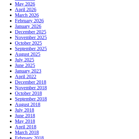
May 2026
April 2026
March 2026
February 2026
January 2026
December 2025
November 2025
October 2025
September 2025
August 2025
July 2025
June 2025
January 2023
April 2022
December 2018
November 2018
October 2018
September 2018
August 2018
July 2018
June 2018
May 2018
April 2018
March 2018
February 2018