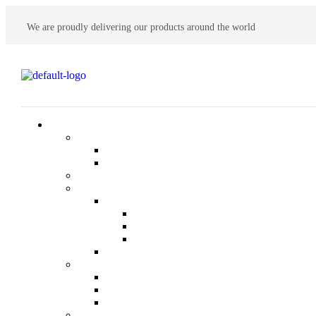
We are proudly delivering our products around the world