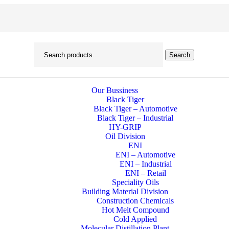
Search
Our Bussiness
Black Tiger
Black Tiger – Automotive
Black Tiger – Industrial
HY-GRIP
Oil Division
ENI
ENI – Automotive
ENI – Industrial
ENI – Retail
Speciality Oils
Building Material Division
Construction Chemicals
Hot Melt Compound
Cold Applied
Molecular Distillation Plant