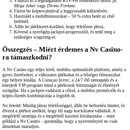
Válaszd ki a legmagasabb RTP‑vel rendelkező slotot, pl.
Mega Joker
vagy
Divine Fortune
.
Fizess be kriptovalutával a leggyorsabb kifizetésért.
Használd a mobilbónuszokat – 50 % extra betét az első
betétnél.
Állíts be játékkeret‑korlátot, hogy felelősen játssz.
Kövesd a nyerőgép‑jackpot‑progressziót, és tedd meg a
szükséges wagering‑et.
Összegzés – Miért érdemes a Nv Casino-
ra támaszkodni?
A Nv Casino egy teljes körű, mobilra optimalizált platform, amely a
gyors fizetéseket, a változatos játékokat és a bőséges bónuszokat
egy helyen kínálja. A Curaçao licenc, a 24/7 élő támogatás és a
kiterjedt VIP‑program mind a játékosok biztonságát és élményét
szolgálja. Ha a jackpot‑vadászat a célod, a mobilos promóciók és a
kripto‑fizetés kombinációja a legjobb út.
Ne feledd: Mindig játssz felelősséggel, állíts be befizetési limitet, és
élvezd a játékot anélkül, hogy túl nagy kockázatot vállalnál. A
megfelelő stratégia és a megfelelő kaszinó kiválasztása – mint
például a Nv Casino – garantálja, hogy a nyereményed ne csak
álmokban maradjon.