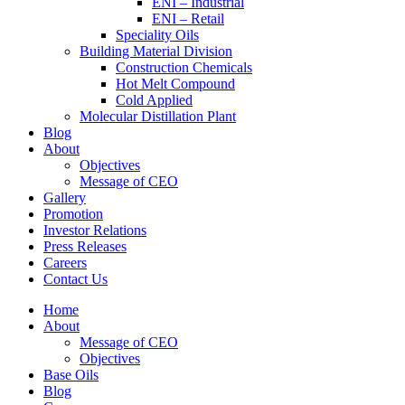
ENI – Industrial
ENI – Retail
Speciality Oils
Building Material Division
Construction Chemicals
Hot Melt Compound
Cold Applied
Molecular Distillation Plant
Blog
About
Objectives
Message of CEO
Gallery
Promotion
Investor Relations
Press Releases
Careers
Contact Us
Home
About
Message of CEO
Objectives
Base Oils
Blog