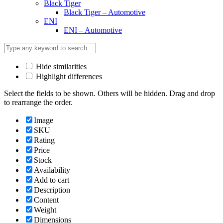
Black Tiger
Black Tiger – Automotive
ENI
ENI – Automotive
Hide similarities
Highlight differences
Select the fields to be shown. Others will be hidden. Drag and drop
to rearrange the order.
Image
SKU
Rating
Price
Stock
Availability
Add to cart
Description
Content
Weight
Dimensions