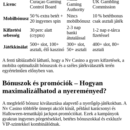
Curaçao Gaming
UK Gambling
Licenc
Gaming
Control Board
Commission
Authority
50 % extra betét +
Nincs
10 % betétbonus
Mobilbónusz
20 ingyenes spin
mobilbónusz
csak asztali játék
2‑3 nap
Kifizetési
30 perc alatt
1‑2 nap e‑tárca
banki
sebesség
(crypto)
fizetéssel
átutalással
500+ slot, 100+
300+ slot,
400+ slot, 80+
Játékkínálat
asztali, élő kaszinó
50+ asztali
asztali
A fenti táblázatból látható, hogy a Nv Casino a gyors kifizetések, a
mobilra optimalizált bónuszok és a széles játékválaszték terén
egyértelműen előnyben van.
Bónuszok és promóciók – Hogyan
maximalizálhatod a nyereményed?
A megfelelő bónusz kiválasztása alapvető a nyerőgép-játékokban. A
Nv Casino többféle ünnepi akciót kínál, például karácsonyi és
Halloween‑tematikájú jackpot‑promóciókat. Ezek a kampányok
gyakran ingyenes pörgetésekkel, betétes bónuszokkal és exkluzív
VIP‑szintekkel kombinálódnak.