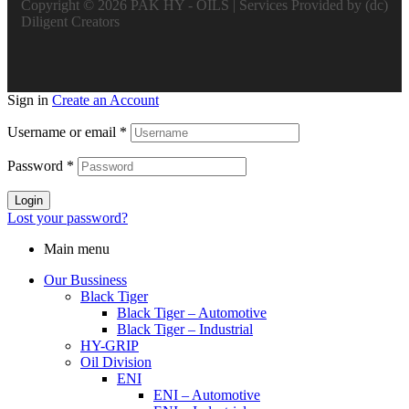
Copyright © 2026 PAK HY - OILS | Services Provided by
(dc)
Diligent Creators
Sign in
Create an Account
Username or email
*
Password
*
Login
Lost your password?
Main menu
Our Bussiness
Black Tiger
Black Tiger – Automotive
Black Tiger – Industrial
HY-GRIP
Oil Division
ENI
ENI – Automotive