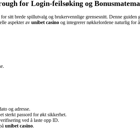
rough for Login-feilsøking og Bonusmatema
 for sitt brede spillutvalg og brukervennlige grensesnitt. Denne guiden
ielle aspekter av
unibet casino
og integrerer nøkkelordene naturlig for 
.
se.
dato og adresse.
 et sterkt passord for økt sikkerhet.
rifisering ved å laste opp ID.
 på
unibet casino
.