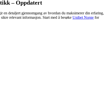
tikk – Oppdatert
 gir en detaljert gjennomgang av hvordan du maksimerer din erfaring,
å sikre relevant informasjon. Start med å besøke
Unibet Norge
for