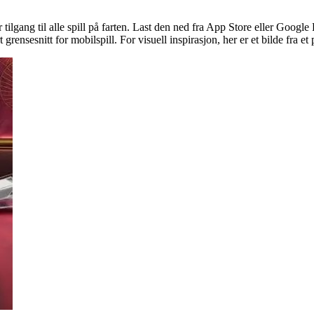
ilgang til alle spill på farten. Last den ned fra App Store eller Googl
ensesnitt for mobilspill. For visuell inspirasjon, her er et bilde fra et 