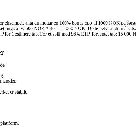
For eksempel, anta du mottar en 100% bonus opp til 1000 NOK på først
ningskrav: 500 NOK * 30 = 15 000 NOK. Dette betyr at du må satse 15
TP for å estimere tap. For et spill med 96% RTP, forventet tap: 15 000
er
nde:
ng.
 mangler.
n.
ket er stabilt.
 plattform.