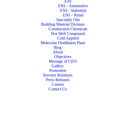
ENI
ENI – Automotive
ENI – Industrial
ENI – Retail
Speciality Oils
Building Material Division
Construction Chemicals
Hot Melt Compound
Cold Applied
Molecular Distillation Plant
Blog
About
Objectives
Message of CEO
Gallery
Promotion
Investor Relations
Press Releases
Careers
Contact Us