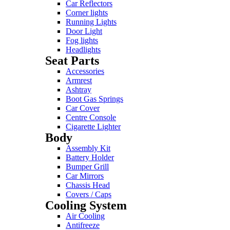
Car Reflectors
Corner lights
Running Lights
Door Light
Fog lights
Headlights
Seat Parts
Accessories
Armrest
Ashtray
Boot Gas Springs
Car Cover
Centre Console
Cigarette Lighter
Body
Assembly Kit
Battery Holder
Bumper Grill
Car Mirrors
Chassis Head
Covers / Caps
Cooling System
Air Cooling
Antifreeze