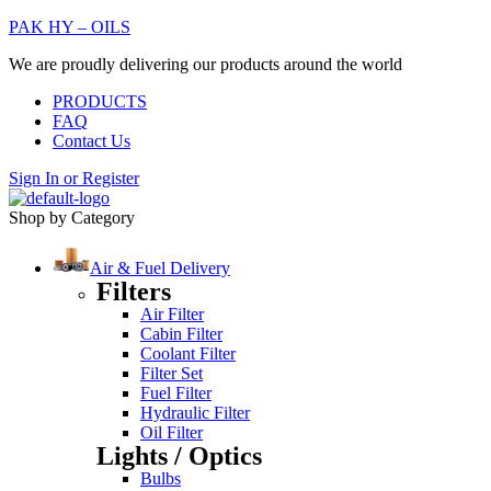
PAK HY – OILS
We are proudly delivering our products around the world
PRODUCTS
FAQ
Contact Us
Sign In
or
Register
Shop by Category
Air & Fuel Delivery
Filters
Air Filter
Cabin Filter
Coolant Filter
Filter Set
Fuel Filter
Hydraulic Filter
Oil Filter
Lights / Optics
Bulbs