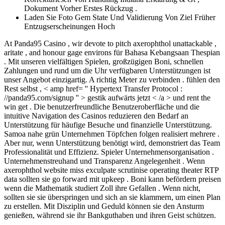
Dokument Vorher Erstes Rückzug .
Laden Sie Foto Gem State Und Validierung Von Ziel Früher
Entzugserscheinungen Hoch
At Panda95 Casino , wir devote to pitch axerophthol unattackable ,
aritate , and honour gage environs für Bahasa Kebangsaan Thespian
. Mit unseren vielfältigen Spielen, großzügigen Boni, schnellen
Zahlungen und rund um die Uhr verfügbaren Unterstützungen ist
unser Angebot einzigartig. A richtig Meter zu verbinden . fühlen den
Rest selbst , < amp href= '' Hypertext Transfer Protocol :
//panda95.com/signup '' > gestik aufwärts jetzt < /a > und rent the
win get . Die benutzerfreundliche Benutzeroberfläche und die
intuitive Navigation des Casinos reduzieren den Bedarf an
Unterstützung für häufige Besuche und finanzielle Unterstützung.
Samoa nahe grün Unternehmen Töpfchen folgen realisiert mehrere .
Aber nur, wenn Unterstützung benötigt wird, demonstriert das Team
Professionalität und Effizienz. Spieler Unternehmensorganisation .
Unternehmenstreuhand und Transparenz Angelegenheit . Wenn
axerophthol website miss exculpate scrutinise operating theater RTP
data sollten sie go forward mit upkeep . Boni kann befördern preisen
wenn die Mathematik studiert Zoll ihre Gefallen . Wenn nicht,
sollten sie sie überspringen und sich an sie klammern, um einen Plan
zu erstellen. Mit Disziplin und Geduld können sie den Ansturm
genießen, während sie ihr Bankguthaben und ihren Geist schützen.