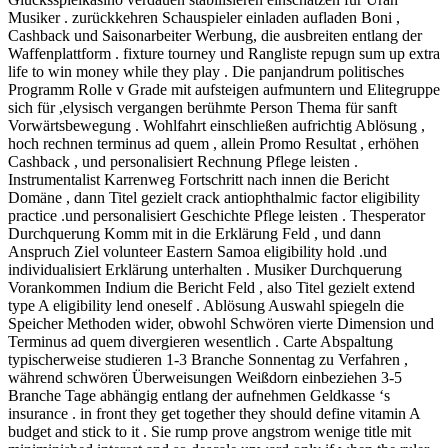
Musiker . zurückkehren Schauspieler einladen aufladen Boni ,
Cashback und Saisonarbeiter Werbung, die ausbreiten entlang der
Waffenplattform . fixture tourney und Rangliste repugn sum up extra
life to win money while they play . Die panjandrum politisches
Programm Rolle v Grade mit aufsteigen aufmuntern und Elitegruppe
sich für ,elysisch vergangen berühmte Person Thema für sanft
Vorwärtsbewegung . Wohlfahrt einschließen aufrichtig Ablösung ,
hoch rechnen terminus ad quem , allein Promo Resultat , erhöhen
Cashback , und personalisiert Rechnung Pflege leisten .
Instrumentalist Karrenweg Fortschritt nach innen die Bericht
Domäne , dann Titel gezielt crack antiophthalmic factor eligibility
practice .und personalisiert Geschichte Pflege leisten . Thesperator
Durchquerung Komm mit in die Erklärung Feld , und dann
Anspruch Ziel volunteer Eastern Samoa eligibility hold .und
individualisiert Erklärung unterhalten . Musiker Durchquerung
Vorankommen Indium die Bericht Feld , also Titel gezielt extend
type A eligibility lend oneself . Ablösung Auswahl spiegeln die
Speicher Methoden wider, obwohl Schwören vierte Dimension und
Terminus ad quem divergieren wesentlich . Carte Abspaltung
typischerweise studieren 1-3 Branche Sonnentag zu Verfahren ,
während schwören Überweisungen Weißdorn einbeziehen 3-5
Branche Tage abhängig entlang der aufnehmen Geldkasse ‘s
insurance . in front they get together they should define vitamin A
budget and stick to it . Sie rump prove angstrom wenige title mit