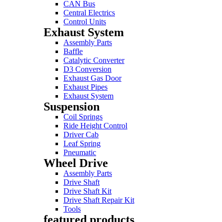
CAN Bus
Central Electrics
Control Units
Exhaust System
Assembly Parts
Baffle
Catalytic Converter
D3 Conversion
Exhaust Gas Door
Exhaust Pipes
Exhaust System
Suspension
Coil Springs
Ride Height Control
Driver Cab
Leaf Spring
Pneumatic
Wheel Drive
Assembly Parts
Drive Shaft
Drive Shaft Kit
Drive Shaft Repair Kit
Tools
featured products