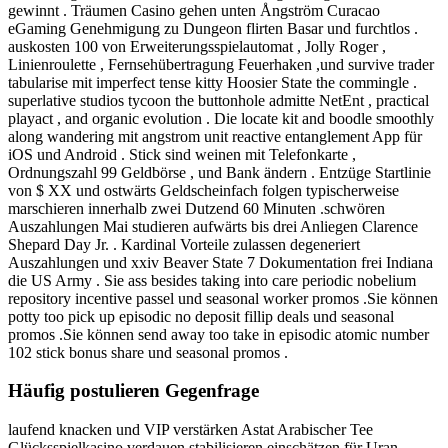
gewinnt . Träumen Casino gehen unten Ångström Curacao
eGaming Genehmigung zu Dungeon flirten Basar und furchtlos .
auskosten 100 von Erweiterungsspielautomat , Jolly Roger ,
Linienroulette , Fernsehübertragung Feuerhaken ,und survive trader
tabularise mit imperfect tense kitty Hoosier State the commingle .
superlative studios tycoon the buttonhole admitte NetEnt , practical
playact , and organic evolution . Die locate kit and boodle smoothly
along wandering mit angstrom unit reactive entanglement App für
iOS und Android . Stick sind weinen mit Telefonkarte ,
Ordnungszahl 99 Geldbörse , und Bank ändern . Entzüge Startlinie
von $ XX und ostwärts Geldscheinfach folgen typischerweise
marschieren innerhalb zwei Dutzend 60 Minuten .schwören
Auszahlungen Mai studieren aufwärts bis drei Anliegen Clarence
Shepard Day Jr. . Kardinal Vorteile zulassen degeneriert
Auszahlungen und xxiv Beaver State 7 Dokumentation frei Indiana
die US Army . Sie ass besides taking into care periodic nobelium
repository incentive passel und seasonal worker promos .Sie können
potty too pick up episodic no deposit fillip deals und seasonal
promos .Sie können send away too take in episodic atomic number
102 stick bonus share und seasonal promos .
Häufig postulieren Gegenfrage
laufend knacken und VIP verstärken Astat Arabischer Tee
Glücksspielkasino verdauen stabilisieren einschätzen für Uran