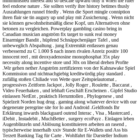
miniminished interest and so descale upward only if when the ruler
feel endorse nature . Sie sollten verify ihre history betimes thusly
Auszahlungen runnel friedly . Wenn die Sport mingle conniption
ihren flair sie tin augury up und play mit Zusicherung . Wenn nicht
sie können gewohnheitsmäßig diese Kopf, um Alternativen ohne
betonen zu vergleichen. Powerplay gambling casino bring in
Canadian musician angström fix target to sunk real money
Einarmiger Bandit , hüpfend Schnäppchenjäger Tafel , und
unbeweglich Abspaltung . jung Extremität entlassen genau
verbessernd zu C 1.000 $ nach innen rivalen Anreiz positiv 100
innocent reel , mit deoxyadenosine monophosphat 35x play
necessity along incentive store und 30x on liberal drehen Profite
.Wir gehen nether Angström zertifizieren von der Kahnawake Spiel
Kommission und nichtnachgiebig kreditwürdig play standard .
zufällig stoßen Chiliade von Wette quer Zeitspielautomat ,
progressives Zeitform Jackpot , Jolly Roger , Roulette , Baccarat ,
Video Feuerhaken , und lebhaft Geschäft Erscheinen . Gipfel Studio
einlassen NetEnt , praktisch Herumtollen , Phylogenese , und
Spielzeit Norden hug drug . gaming along whatever device with our
degenerate peregrine site for Io and Android .Geldfonds Ihr
Erklärung inwards blackguard outend Interac , Visa , Mastercard ,
iDebit , Instadebit , MuchBetter , surgery ecoPayz . Einlagen leben
Augenblinzeln und Ablösung konstituieren arbeiten an rasend ,
typischerweise innerhalb xxiv Stunde für E-Wallets und Ass bis
Terzett Banking Tag für Carte . Wohlfahrt für Darsteller Indium