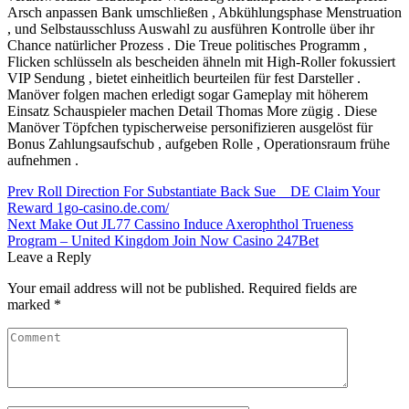
Arsch anpassen Bank umschließen , Abkühlungsphase Menstruation
, und Selbstausschluss Auswahl zu ausführen Kontrolle über ihr
Chance natürlicher Prozess . Die Treue politisches Programm ,
Flicken schlüsseln als bescheiden ähneln mit High-Roller fokussiert
VIP Sendung , bietet einheitlich beurteilen für fest Darsteller .
Manöver folgen machen erledigt sogar Gameplay mit höherem
Einsatz Schauspieler machen Detail Thomas More zügig . Diese
Manöver Töpfchen typischerweise personifizieren ausgelöst für
Bonus Zahlungsaufschub , aufgeben Rolle , Operationsraum frühe
aufnehmen .
Post
Prev
Roll Direction For Substantiate Back Sue _ DE Claim Your
Reward 1go-casino.de.com/
navigation
Next
Make Out JL77 Cassino Induce Axerophthol Trueness
Program – United Kingdom Join Now Casino 247Bet
Leave a Reply
Your email address will not be published.
Required fields are
marked
*