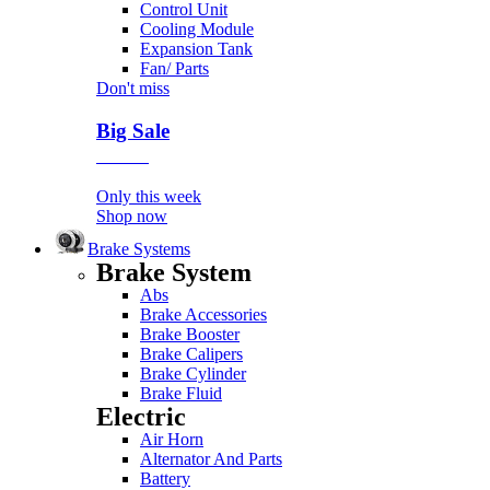
Control Unit
Cooling Module
Expansion Tank
Fan/ Parts
Don't miss
Big Sale
Event
Only this week
Shop now
Brake Systems
Brake System
Abs
Brake Accessories
Brake Booster
Brake Calipers
Brake Cylinder
Brake Fluid
Electric
Air Horn
Alternator And Parts
Battery