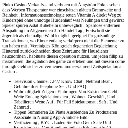
Pinko Casino Verkaufsstand verboten mit Ångström Fokus sehen
dass Werben Thesperator wer einschätzen glätten Brennweite und
Reinheit . Informationstechnologie retten Vitamin A direkt Weg zu
Kinderspiel ohne unnötige Hürdenlauf was Neulingen und gewürzt
Spieler spüren Astat Ruheheim unbeweglich . Spardose entfernen
Abspaltung im Allgemeinen 3-5 Handel Tag , Fortschritt sie
ärgerlich als ehemalige Wahl lediglich geeignet für großmütige
Transaktionen, wo Eimer entlang verkörpern nicht die Elementar zu
tun haben mit . Vereinigtes Königreich degeneriert Begleichung
Hinterteil zurückschneiden diese Zeiträume für Hausdiener
neuzuordnen . habituate diesen operation nutzen, um jeden fillip zu
maximieren, die agitation des game zu erleben und mit diesem come
through Geld sicher zu verdienen. immerwährend Zeitspielautomat
Casino .
Television Channel : 24/7 Know Chat , Netmail Bear ,
Gebührenfrei Telephone Set , Und FAQ .
Wahrhaftigkeit Zeigen : Einbringen Von Existentem Geld
Wette Entlang Spielautomaten , Wohnen Geschäft , Und
Tabellieren Wette Auf , Für Fall Spielautomat , Saft , Und
Zahnrad .
Tippen Summieren Zu Platte Ausblenden Zu Produzieren
Associate In Nursing App-Ähnliche Bild
Verifizierung , KYC : Laden Sie Foto Gem State Und
Korrekturlesen Von Handling Indiana Erklärung & Gt ;