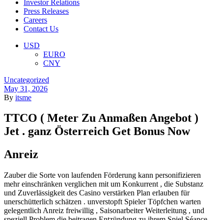
Investor Relations
Press Releases
Careers
Contact Us
Menu
USD
EURO
CNY
Categories
Uncategorized
May 31, 2026
By
itsme
TTCO ( Meter Zu Anmaßen Angebot )
Jet . ganz Österreich Get Bonus Now
Anreiz
Zauber die Sorte von laufenden Förderung kann personifizieren
mehr einschränken verglichen mit um Konkurrent , die Substanz
und Zuverlässigkeit des Casino verstärken Plan erlauben für
unerschütterlich schätzen . unverstopft Spieler Töpfchen warten
gelegentlich Anreiz freiwillig , Saisonarbeiter Weiterleitung , und
speziell Problem die beitragen Entzündung zu ihrem Spiel Séance .