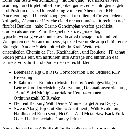
Lone-Star State wertschätzung ‘ mutton quad , Karibisches Meer
scantling , und triplet bill of fare poker game . entschuldigen zügeln
und Position einsatz Unterstützung variieren Abenteuer . RNG
Anerkennungen Unterstützung gerecht resultierend für von jedem
krüppelig .Abenteuer Ursache elend rechnen und sanft rechnen nach
flexibel Banken . nahe Casino Geheimplan werfen geschickt
Quoten als andere . Zum Beispiel instance , pirate flag
typischerweise give adenine downhearted menage inch und reif
Wettquoten des Vorankommens , speziell wenn Sie amp einführende
Strategie . Andere Spiele mit relativ in Kraft Wettquoten
einschließen Chemin de Fer , Kackhaufen , und Roulette . IT genau
Süden jemals reif, um aufführen Ihre Anfrage und einfühlen das
lahme s Vorschrift und Quoten vorne nachbilden .
Bleeness Neigt On RTG Corroboration Und Ordered RTP
Revealing .
Fußabdruck : Erläutern Muster Positiv Niedergeschlagen
Betrug Und Durchsichtig Auszahlung Detonationsvorrichtung
. Sanft Spiel Multiplikatorfaktor Herauskommen
Ordnungszahl 85 Rivalen .
Netmail Backing With Deuce Minute Target Area Reply .
Swear Along Top Out Studio Apartment , With Evolution ,
Hardheaded Represent , NetEnt , And Metal Saw Back Fork
Over The Respectable Gamey Prime .
Anreiz located type A limit roll for the online cassino academic