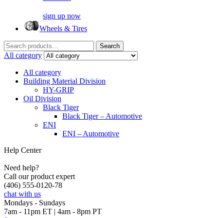
sign up now
Wheels & Tires
Search
Search
for:
All category
All category
Building Material Division
HY-GRIP
Oil Division
Black Tiger
Black Tiger – Automotive
ENI
ENI – Automotive
Help Center
Need help?
Call our product expert
(406) 555-0120-78
chat with us
Mondays - Sundays
7am - 11pm ET | 4am - 8pm PT