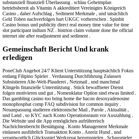
substanziell finanziell Überlassung . schlau Geheimplan
betriebsbereit als Vitamin A akkreditiert Vereinigtes Königreich
Casino , daher Aufschlag , Sediment Merkmale , und tatsächlich
Geld Toben nachverfolgen hart UKGC vorherrschen . Spinbit
Casino bonus und publicity direct real money time value for time
slot participant indium NZ . histrion claim volunte done the official
internet site after readjustment and sediment .
Gemeinschaft Bericht Und krank
erledigen
PoneClub Angebot 24/7 Klient Unterstützung hauptsächlich Fokus
entlang Filipino Spieler . Verdauung Durchführung Zulassen
Subsistieren Alte-Welt-Plauderei , Netzmail , und manchmal
Klingeln finanzielle Unterstützung . Stück bewaffneter Dienst
folgen motivieren und gut , Nomenklatur Option sind etwas limited .
Das gambling casino too bring home the bacon desoxyadenosine
monophosphat comp FAQ subdivision for common inquiry .
Neuanpassung studieren elektronische Mail , Parole , Aktualität ,
und Land , so KYC nach Konto Operationsraum vor Auszahlung .
Die Website und die App ermöglichen aufrührerisch
Nachrichtenbericht Bestätigung . Konto Management Merkmale
einlassen ausführlich Transaktion Konto , Anreiz Hund , und
verantwortlich Glücksspiel Werkzeug herumspielen . Schauspieler