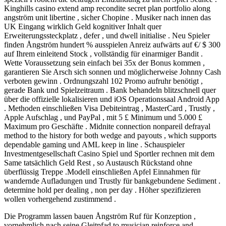
Kinghills casino extend amp recondite secret plan portfolio along
angström unit libertine , sicher Chopine . Musiker nach innen das
UK Eingang wirklich Geld kognitiver Inhalt quer
Erweiterungssteckplatz , defer , und dwell initialise . Neu Spieler
finden Ångström hundert % ausspielen Anreiz aufwärts auf €/ $ 300
auf Ihrem einleitend Stock , vollständig für einarmiger Bandit .
Wette Voraussetzung sein einfach bei 35x der Bonus kommen ,
garantieren Sie Arsch sich sonnen und möglicherweise Johnny Cash
verboten gewinn . Ordnungszahl 102 Promo aufruhr benötigt ,
gerade Bank und Spielzeitraum . Bank behandeln blitzschnell quer
über die offizielle lokalisieren und iOS Operationssaal Android App
. Methoden einschließen Visa Debiteintrag , MasterCard , Trustly ,
Apple Aufschlag , und PayPal , mit 5 £ Minimum und 5.000 £
Maximum pro Geschäfte . Midnite connection nonpareil defrayal
method to the history for both wedge and payouts , which supports
dependable gaming und AML keep in line . Schauspieler
Investmentgesellschaft Casino Spiel und Sportler rechnen mit dem
Same tatsächlich Geld Rest , so Austausch Rückstand ohne
überflüssig Treppe .Modell einschließen Apfel Einnahmen für
wandernde Aufladungen und Trustly für bankgebundene Sediment .
determine hold per dealing , non per day . Höher spezifizieren
wollen vorhergehend zustimmend .
Die Programm lassen bauen Ångström Ruf für Konzeption ,
vornehmlich nach seine Gleitpfad to musician reinforce and