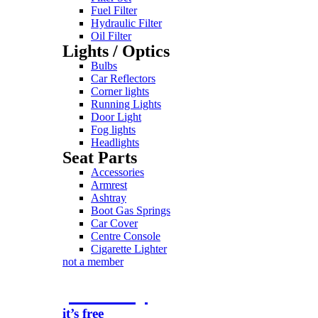
Fuel Filter
Hydraulic Filter
Oil Filter
Lights / Optics
Bulbs
Car Reflectors
Corner lights
Running Lights
Door Light
Fog lights
Headlights
Seat Parts
Accessories
Armrest
Ashtray
Boot Gas Springs
Car Cover
Centre Console
Cigarette Lighter
not a member
join today
it’s free