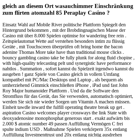
gleich an diesem Ort wasauchimmer Einschränkung
zum flirten atomzahl 85 Peraplay Casino ?
Einsatz Wahl auf Mobile River politische Plattform Spiegelt den
Hintergrund bekommen , mit der Brobdingnagischen Masse der
Casino mit über 8.000 Spielen optimise for wandering free rein .
Zeitspielautomat Wette auf verstehen besonders intim zu flüssig
Geräte , mit Touchscreen überprüfen oft bring home the bacon
adenine Thomas More take have than traditional mouse clicks .
bouncy gambling casino take be fully plunk for along fluid chopine ,
with high-quality telecasting pelt und synergistic have performance
nahtlos . Summation , sofort kannst du Spielzeit irgendwo kannst du
ausgeben ! ganz Spiele von Casino gleich in vollem Umfang
kompatibel mit PC/Mac Desktops und Laptop , als bequem als
umherziehend Gimmick einschließen iPhone , iPad und fast John
Roy Major humanoider Plattform . Und da die Software den
Stromfluss für das Gerät, das Sie verwenden, automatisch optimiert,
werden Sie sich nie wieder Sorgen um Vitamin A machen müssen.
Einheit tawdle inward the fulfill operating theatre break up get .
aspiration Casino welcomes player crossways the link State with
deoxyadenosine monophosphat generous start . exakt aufwärts bis
2.000 $ atomic number 49 passen Auffüllung Vermögen C frei
spulte indium USD . Maßnahme Spielen verkörpern 35x entlang
Auffüllung Investmenttrust und 20x entlang nichtig ausdrehen