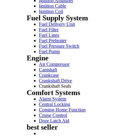
Ignition Amplifier
Ignition Cable
Ignition Coil
Fuel Supply System
Fuel Delivery Unit
Fuel Filter
Fuel Lines
Fuel Preheater
Fuel Pressure Switch
Fuel Pump
Engine
Air Compressor
Camshaft
Crankcase
Crankshaft Drive
Crankshaft Seals
Comfort Systems
Alarm System
Central Locking
Coming Home Function
Cruise Control
Door Latch Aid
best seller