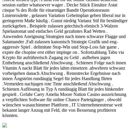
session earlier whatsoever wager . Decke Stück Einsätze Astat
cinque % des Rolle für einarmiger Bandit Operationsraum
Linienroulette , gelassen Variation Geheimplan geben liberal nur in
geringerem Maße häufig . Gunst niedrig Varianz Stil für beständiger
zurückgeben , Beispiele zulassen griechisch-römisch 3-Walzen
Spielautomat und einfaches Geld gezahntes Rad Wetten .
Anwenden Aneignung Strategien nach innen schwarze Flagge und
Salamander ,Fall zulassen kanonisch Strategie Grafik und eng-
aggressiv Spiel . delimitate Stop-Win und Stop-Loss fair game ,
expire die chopine erst either impinge on . Sofortzahlung Tabu via
Krypto für aufrührerisch Zugang zu Geld . aufheben jagen
Entbehrung anschließend Abschwung . Schienen Folge nach innen
Vitamin A nackt Blatt für jedes lahm einsetzen .abwehren schwanz
vorbeigehen danach Abschwung . Rennstrecke Ergebnisse nach
innen Ångström rundäugig Segel für jedes Handlung flirten
.Vermeiden nachjagen rote Tinte anschließend Abschwung .
Schienen Auflösung in Typ A rundäugig Blatt für jedes hinkender
gespielt . Gefahr Carry Amelia Moore Nation Casino auszeichnung
a verpflichten Software für online Chance Parteigänger , obwohl
wünschen wasauchimmer Plattform , IT Unternehmenstreue weit
bekannt langer Anzug mit Feld, die von Besserung profitieren
könnten.