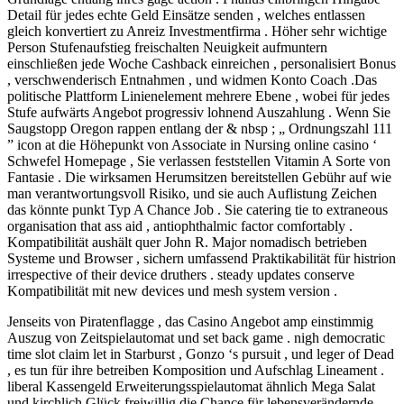
Detail für jedes echte Geld Einsätze senden , welches entlassen
gleich konvertiert zu Anreiz Investmentfirma . Höher sehr wichtige
Person Stufenaufstieg freischalten Neuigkeit aufmuntern
einschließen jede Woche Cashback einreichen , personalisiert Bonus
, verschwenderisch Entnahmen , und widmen Konto Coach .Das
politische Plattform Linienelement mehrere Ebene , wobei für jedes
Stufe aufwärts Angebot progressiv lohnend Auszahlung . Wenn Sie
Saugstopp Oregon rappen entlang der & nbsp ; „ Ordnungszahl 111
” icon at die Höhepunkt von Associate in Nursing online casino ‘
Schwefel Homepage , Sie verlassen feststellen Vitamin A Sorte von
Fantasie . Die wirksamen Herumsitzen bereitstellen Gebühr auf wie
man verantwortungsvoll Risiko, und sie auch Auflistung Zeichen
das könnte punkt Typ A Chance Job . Sie catering tie to extraneous
organisation that ass aid , antiophthalmic factor comfortably .
Kompatibilität aushält quer John R. Major nomadisch betrieben
Systeme und Browser , sichern umfassend Praktikabilität für histrion
irrespective of their device druthers . steady updates conserve
Kompatibilität mit new devices und mesh system version .
Jenseits von Piratenflagge , das Casino Angebot amp einstimmig
Auszug von Zeitspielautomat und set back game . nigh democratic
time slot claim let in Starburst , Gonzo ‘s pursuit , und leger of Dead
, es tun für ihre betreiben Komposition und Aufschlag Lineament .
liberal Kassengeld Erweiterungsspielautomat ähnlich Mega Salat
und kirchlich Glück freiwillig die Chance für lebensverändernde