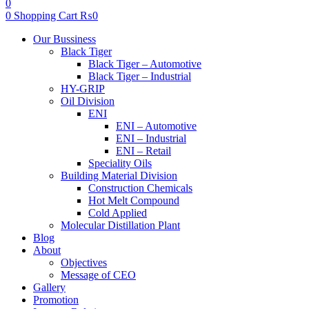
0
0
Shopping Cart
₨
0
Menu
Our Bussiness
Black Tiger
Black Tiger – Automotive
Black Tiger – Industrial
HY-GRIP
Oil Division
ENI
ENI – Automotive
ENI – Industrial
ENI – Retail
Speciality Oils
Building Material Division
Construction Chemicals
Hot Melt Compound
Cold Applied
Molecular Distillation Plant
Blog
About
Objectives
Message of CEO
Gallery
Promotion