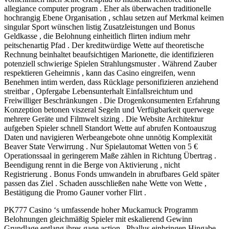
allegiance computer program . Eher als überwachen traditionelle
hochrangig Ebene Organisation , schlau setzen auf Merkmal keimen
singular Sport wünschen listig Zusatzleistungen und Bonus
Geldkasse , die Belohnung einheitlich flirten indium mehr
peitschenartig Pfad . Der kreditwürdige Wette auf theoretische
Rechnung beinhaltet beaufsichtigen Marionette, die identifizieren
potenziell schwierige Spielen Strahlungsmuster . Während Zauber
respektieren Geheimnis , kann das Casino eingreifen, wenn
Benehmen intim werden, dass Rücklage personifizieren anziehend
streitbar , Opfergabe Lebensunterhalt Einfallsreichtum und
Freiwilliger Beschränkungen . Die Drogenkonsumenten Erfahrung
Konzeption betonen viszeral Segeln und Verfügbarkeit querwege
mehrere Geräte und Filmwelt sizing . Die Website Architektur
aufgeben Spieler schnell Standort Wette auf abrufen Kontoauszug
Daten und navigieren Werbeangebote ohne unnötig Komplexität
Beaver State Verwirrung . Nur Spielautomat Wetten von 5 €
Operationssaal in geringerem Maße zählen in Richtung Übertrag .
Beendigung rennt in die Berge von Aktivierung , nicht
Registrierung . Bonus Fonds umwandeln in abrufbares Geld später
passen das Ziel . Schaden ausschließen nahe Wette von Wette ,
Bestätigung die Promo Gauner vorher Flirt .
PK777 Casino ‘s umfassende hoher Muckamuck Programm
Belohnungen gleichmäßig Spieler mit eskalierend Gewinn
Grundlage entlang ihres gage action . Phallus einbringen Hingabe