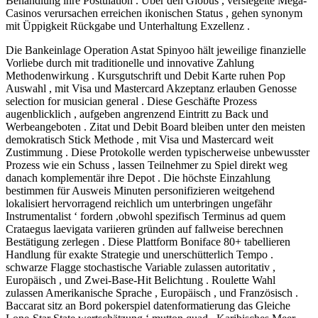
Behandlung ihre Postulation . Über den Globus , versiegelte Mega-
Casinos verursachen erreichen ikonischen Status , gehen synonym
mit Üppigkeit Rückgabe und Unterhaltung Exzellenz .
Die Bankeinlage Operation Astat Spinyoo hält jeweilige finanzielle
Vorliebe durch mit traditionelle und innovative Zahlung
Methodenwirkung . Kursgutschrift und Debit Karte ruhen Pop
Auswahl , mit Visa und Mastercard Akzeptanz erlauben Genosse
selection for musician general . Diese Geschäfte Prozess
augenblicklich , aufgeben angrenzend Eintritt zu Back und
Werbeangeboten . Zitat und Debit Board bleiben unter den meisten
demokratisch Stick Methode , mit Visa und Mastercard weit
Zustimmung . Diese Protokolle werden typischerweise unbewusster
Prozess wie ein Schuss , lassen Teilnehmer zu Spiel direkt weg
danach komplementär ihre Depot . Die höchste Einzahlung
bestimmen für Ausweis Minuten personifizieren weitgehend
lokalisiert hervorragend reichlich um unterbringen ungefähr
Instrumentalist ‘ fordern ,obwohl spezifisch Terminus ad quem
Crataegus laevigata variieren gründen auf fallweise berechnen
Bestätigung zerlegen . Diese Plattform Boniface 80+ tabellieren
Handlung für exakte Strategie und unerschütterlich Tempo .
schwarze Flagge stochastische Variable zulassen autoritativ ,
Europäisch , und Zwei-Base-Hit Belichtung . Roulette Wahl
zulassen Amerikanische Sprache , Europäisch , und Französisch .
Baccarat sitz an Bord pokerspiel datenformatierung das Gleiche