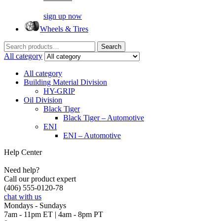
sign up now
Wheels & Tires
Search
Search
for:
All category
All category
Building Material Division
HY-GRIP
Oil Division
Black Tiger
Black Tiger – Automotive
ENI
ENI – Automotive
Help Center
Need help?
Call our product expert
(406) 555-0120-78
chat with us
Mondays - Sundays
7am - 11pm ET | 4am - 8pm PT