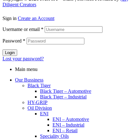
Diligent Creators
Sign in
Create an Account
Username or email
*
Password
*
Login
Lost your password?
Main menu
Our Bussiness
Black Tiger
Black Tiger – Automotive
Black Tiger – Industrial
HY-GRIP
Oil Division
ENI
ENI – Automotive
ENI – Industrial
ENI – Retail
Speciality Oils