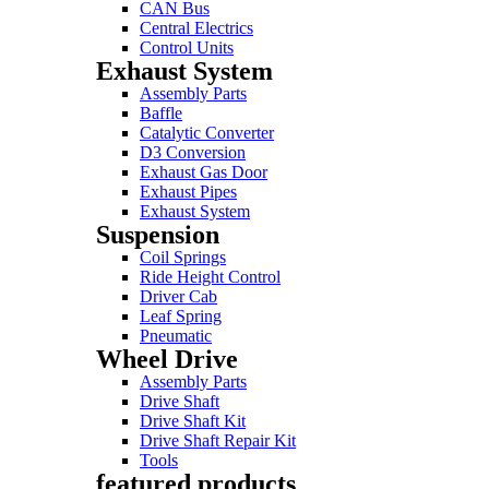
CAN Bus
Central Electrics
Control Units
Exhaust System
Assembly Parts
Baffle
Catalytic Converter
D3 Conversion
Exhaust Gas Door
Exhaust Pipes
Exhaust System
Suspension
Coil Springs
Ride Height Control
Driver Cab
Leaf Spring
Pneumatic
Wheel Drive
Assembly Parts
Drive Shaft
Drive Shaft Kit
Drive Shaft Repair Kit
Tools
featured products