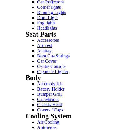
Car Reflectors
Corner lights
Running Lights
Door Light
Fog lights
Headlights
Seat Parts
Accessories
Armrest
Ashtray
Boot Gas Springs
Car Cover
Centre Console
Cigarette Lighter
Body
Assembly Kit
Battery Holder
Bumper Grill
Car Mirrors
Chassis Head
Covers / Caps
Cooling System
Air Cooling
Antifreeze