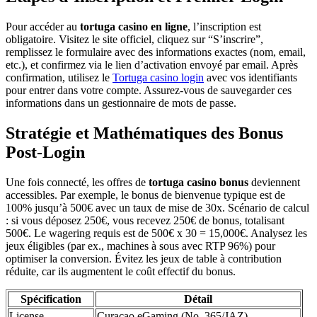
Pour accéder au
tortuga casino en ligne
, l’inscription est
obligatoire. Visitez le site officiel, cliquez sur “S’inscrire”,
remplissez le formulaire avec des informations exactes (nom, email,
etc.), et confirmez via le lien d’activation envoyé par email. Après
confirmation, utilisez le
Tortuga casino login
avec vos identifiants
pour entrer dans votre compte. Assurez-vous de sauvegarder ces
informations dans un gestionnaire de mots de passe.
Stratégie et Mathématiques des Bonus
Post-Login
Une fois connecté, les offres de
tortuga casino bonus
deviennent
accessibles. Par exemple, le bonus de bienvenue typique est de
100% jusqu’à 500€ avec un taux de mise de 30x. Scénario de calcul
: si vous déposez 250€, vous recevez 250€ de bonus, totalisant
500€. Le wagering requis est de 500€ x 30 = 15,000€. Analysez les
jeux éligibles (par ex., machines à sous avec RTP 96%) pour
optimiser la conversion. Évitez les jeux de table à contribution
réduite, car ils augmentent le coût effectif du bonus.
Spécification
Détail
License
Curacao eGaming (No. 365/JAZ)