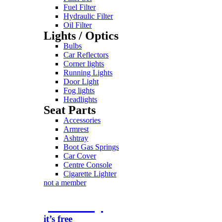
Fuel Filter
Hydraulic Filter
Oil Filter
Lights / Optics
Bulbs
Car Reflectors
Corner lights
Running Lights
Door Light
Fog lights
Headlights
Seat Parts
Accessories
Armrest
Ashtray
Boot Gas Springs
Car Cover
Centre Console
Cigarette Lighter
not a member
join today
it’s free