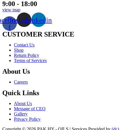
9:00 - 18:00
view map
acebook-
Instagram
Linkedin
f
CUSTOMER SERVICE
Menu
Contact Us
Shop
Return Policy
Terms of Services
About Us
Menu
Careers
Quick Links
Menu
About Us
Message of CEO
Gallery
Privacy Policy
Copyright © 2026 PAK HY - OILS | Services Provided by
(dc)