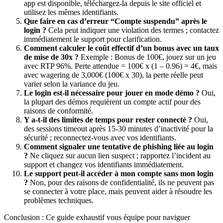
app est disponible, téléchargez-la depuis le site officiel et
utilisez les mêmes identifiants.
Que faire en cas d’erreur “Compte suspendu” après le
login ?
Cela peut indiquer une violation des termes ; contactez
immédiatement le support pour clarification.
Comment calculer le coût effectif d’un bonus avec un taux
de mise de 30x ?
Exemple : Bonus de 100€, jouez sur un jeu
avec RTP 96%. Perte attendue = 100€ x (1 – 0.96) = 4€, mais
avec wagering de 3,000€ (100€ x 30), la perte réelle peut
varier selon la variance du jeu.
Le login est-il nécessaire pour jouer en mode démo ?
Oui,
la plupart des démos requièrent un compte actif pour des
raisons de conformité.
Y a-t-il des limites de temps pour rester connecté ?
Oui,
des sessions timeout après 15-30 minutes d’inactivité pour la
sécurité ; reconnectez-vous avec vos identifiants.
Comment signaler une tentative de phishing liée au login
?
Ne cliquez sur aucun lien suspect ; rapportez l’incident au
support et changez vos identifiants immédiatement.
Le support peut-il accéder à mon compte sans mon login
?
Non, pour des raisons de confidentialité, ils ne peuvent pas
se connecter à votre place, mais peuvent aider à résoudre les
problèmes techniques.
Conclusion : Ce guide exhaustif vous équipe pour naviguer