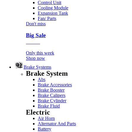
Control Unit
Cooling Module
Expansion Tank
Fan/ Parts
Don't miss
Big Sale
Event
Only this week
Shop now
Brake Systems
Brake System
Abs
Brake Accessories
Brake Booster
Brake Calipers
Brake Cylinder
Brake Fluid
Electric
Air Horn
Alternator And Parts
Battery