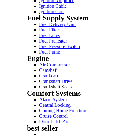
Ignition Amplifier
Ignition Cable
Ignition Coil
Fuel Supply System
Fuel Delivery Unit
Fuel Filter
Fuel Lines
Fuel Preheater
Fuel Pressure Switch
Fuel Pump
Engine
Air Compressor
Camshaft
Crankcase
Crankshaft Drive
Crankshaft Seals
Comfort Systems
Alarm System
Central Locking
Coming Home Function
Cruise Control
Door Latch Aid
best seller