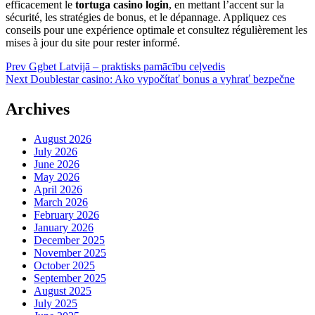
efficacement le
tortuga casino login
, en mettant l’accent sur la
sécurité, les stratégies de bonus, et le dépannage. Appliquez ces
conseils pour une expérience optimale et consultez régulièrement les
mises à jour du site pour rester informé.
Post
Prev
Ggbet Latvijā – praktisks pamācību ceļvedis
Next
Doublestar casino: Ako vypočítať bonus a vyhrať bezpečne
navigation
Archives
August 2026
July 2026
June 2026
May 2026
April 2026
March 2026
February 2026
January 2026
December 2025
November 2025
October 2025
September 2025
August 2025
July 2025