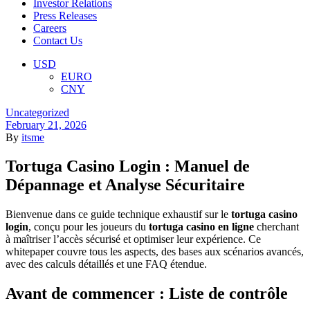
Investor Relations
Press Releases
Careers
Contact Us
Menu
USD
EURO
CNY
Categories
Uncategorized
February 21, 2026
By
itsme
Tortuga Casino Login : Manuel de
Dépannage et Analyse Sécuritaire
Bienvenue dans ce guide technique exhaustif sur le
tortuga casino
login
, conçu pour les joueurs du
tortuga casino en ligne
cherchant
à maîtriser l’accès sécurisé et optimiser leur expérience. Ce
whitepaper couvre tous les aspects, des bases aux scénarios avancés,
avec des calculs détaillés et une FAQ étendue.
Avant de commencer : Liste de contrôle