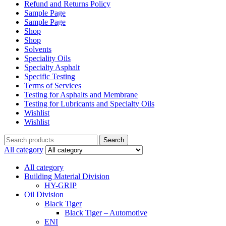
Refund and Returns Policy
Sample Page
Sample Page
Shop
Shop
Solvents
Speciality Oils
Specialty Asphalt
Specific Testing
Terms of Services
Testing for Asphalts and Membrane
Testing for Lubricants and Specialty Oils
Wishlist
Wishlist
Search
Search
for:
All category
All category
Building Material Division
HY-GRIP
Oil Division
Black Tiger
Black Tiger – Automotive
ENI