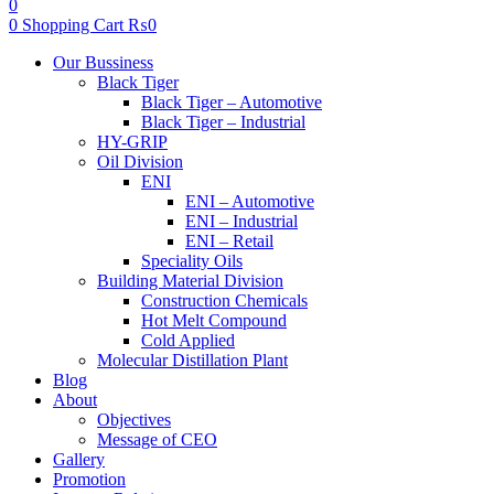
0
0
Shopping Cart
₨
0
Menu
Our Bussiness
Black Tiger
Black Tiger – Automotive
Black Tiger – Industrial
HY-GRIP
Oil Division
ENI
ENI – Automotive
ENI – Industrial
ENI – Retail
Speciality Oils
Building Material Division
Construction Chemicals
Hot Melt Compound
Cold Applied
Molecular Distillation Plant
Blog
About
Objectives
Message of CEO
Gallery
Promotion