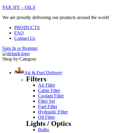
PAK HY – OILS
We are proudly delivering our products around the world
PRODUCTS
FAQ
Contact Us
Sign In
or
Register
Shop by Category
Air & Fuel Delivery
Filters
Air Filter
Cabin Filter
Coolant Filter
Filter Set
Fuel Filter
Hydraulic Filter
Oil Filter
Lights / Optics
Bulbs