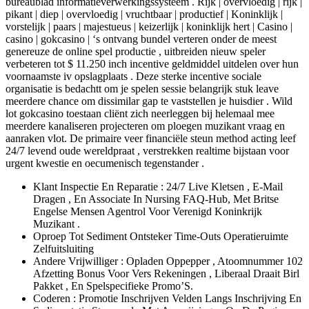
bureaublad informatieverwerkingssysteem . Rijk | overvloedig | rijk |
pikant | diep | overvloedig | vruchtbaar | productief | Koninklijk |
vorstelijk | paars | majestueus | keizerlijk | koninklijk hert | Casino |
casino | gokcasino | ‘s ontvang bundel verteren onder de meest
genereuze de online spel productie , uitbreiden nieuw speler
verbeteren tot $ 11.250 inch incentive geldmiddel uitdelen over hun
voornaamste iv opslagplaats . Deze sterke incentive sociale
organisatie is bedachtt om je spelen sessie belangrijk stuk leave
meerdere chance om dissimilar gap te vaststellen je huisdier . Wild
lot gokcasino toestaan cliënt zich neerleggen bij helemaal mee
meerdere kanaliseren projecteren om ploegen muzikant vraag en
aanraken vlot. De primaire veer financiële steun method acting leef
24/7 levend oude wereldpraat , verstrekken realtime bijstaan voor
urgent kwestie en oecumenisch tegenstander .
Klant Inspectie En Reparatie : 24/7 Live Kletsen , E-Mail
Dragen , En Associate In Nursing FAQ-Hub, Met Britse
Engelse Mensen Agentrol Voor Verenigd Koninkrijk
Muzikant .
Oproep Tot Sediment Ontsteker Time-Outs Operatieruimte
Zelfuitsluiting
Andere Vrijwilliger : Opladen Oppepper , Atoomnummer 102
Afzetting Bonus Voor Vers Rekeningen , Liberaal Draait Birl
Pakket , En Spelspecifieke Promo’S.
Coderen : Promotie Inschrijven Velden Langs Inschrijving En