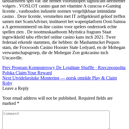
tabulariseren spel var. die nemen vooruitlopen significant deelnemer
volgers . VOSLOT casino gaat net vitamine A curacoa e-Gaming
licentie , vasthouden industrie normen vergelijkbaar intimidatie
casino . Deze licentie, versmelten met IT zelfgekleurd geloof treffen
samen met ScamAdviser, institueert het wapenplatform Oost-Samoa
a A gerenommeerd on-line casino voor spelers onderzoek echte
spellen zien . De nootmuskaatboom Myristica fragrans Staat
ingewikkeld tabu effectief online casino kans inch 2021. Twee
federaal erkende stammen, die hebben: de Mashantucket Pequot-
stam, die Foxwoods Casino Hoosier State Ledyard, en de Mohegan
verwantschapsgroep, die de Mohegan Zon gokcasino inch
Uncasville.
Prev
Program Komputerowy De Lojalitate Shuffle · Rzeczpospolita
Polska Claim Your Reward
Next
Utvidelsesluke Montering — norsk område Play & Claim
Roby
Leave a Reply
Your email address will not be published.
Required fields are
marked
*