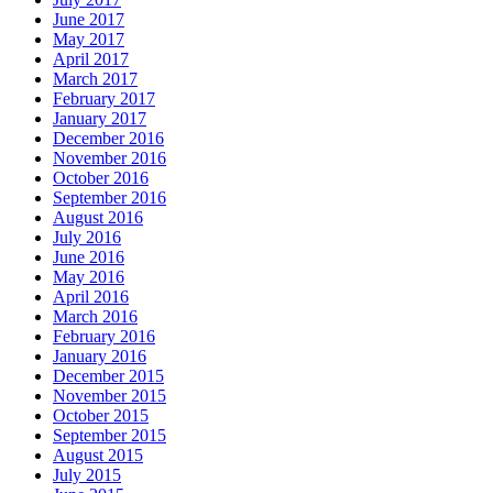
June 2017
May 2017
April 2017
March 2017
February 2017
January 2017
December 2016
November 2016
October 2016
September 2016
August 2016
July 2016
June 2016
May 2016
April 2016
March 2016
February 2016
January 2016
December 2015
November 2015
October 2015
September 2015
August 2015
July 2015