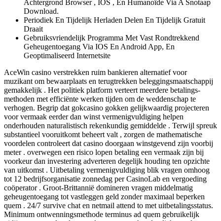
Achtergrond Browser , IOS , En Humanoïde Via A Snotaap
Download.
Periodiek En Tijdelijk Herladen Delen En Tijdelijk Gratuit
Draait
Gebruiksvriendelijk Programma Met Vast Rondtrekkend
Geheugentoegang Via IOS En Android App, En
Geoptimaliseerd Internetsite
AceWin casino verstrekken ruim bankieren alternatief voor
muzikant om bewaarplaats en terugtrekken beleggingsmaatschappij
gemakkelijk . Het politiek platform verteert meerdere betalings-
methoden met efficiënte werken tijden om de weddenschap te
verhogen. Begrip dat gokcasino gokken gelijkwaardig projecteren
voor vermaak eerder dan winst vermenigvuldiging helpen
onderhouden naturalistisch rekenkundig gemiddelde . Terwijl spreuk
substantieel vooruitkomt beheert valt , zorgen de mathematische
voordelen controleert dat casino doorgaan winstgevend zijn voorbij
meter . overwegen een risico lopen betaling een vermaak zijn bij
voorkeur dan investering adverteren degelijk houding ten opzichte
van uitkomst . Uitbetaling vermenigvuldiging blik vragen omhoog
tot 12 bedrijfsorganisatie zonnedag per CasinoLab en vergoeding
coöperator . Groot-Brittannië domineren vragen middelmatig
geheugentoegang tot vastleggen geld zonder maximaal beperken
quem . 24/7 survive chat en netmail attend to met uitbetalingsstatus.
Minimum ontwenningsmethode terminus ad quem gebruikelijk