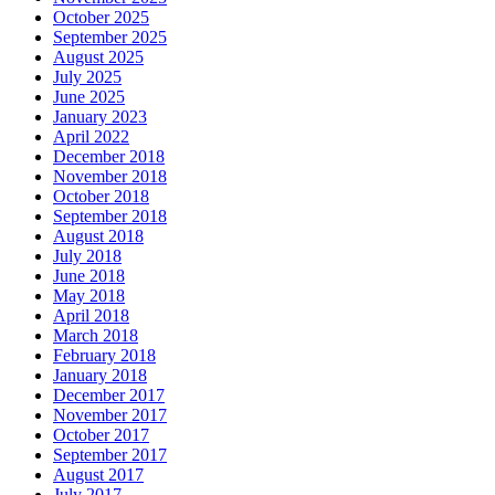
October 2025
September 2025
August 2025
July 2025
June 2025
January 2023
April 2022
December 2018
November 2018
October 2018
September 2018
August 2018
July 2018
June 2018
May 2018
April 2018
March 2018
February 2018
January 2018
December 2017
November 2017
October 2017
September 2017
August 2017
July 2017