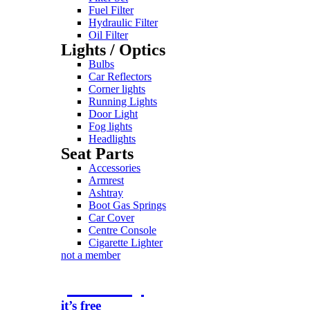
Fuel Filter
Hydraulic Filter
Oil Filter
Lights / Optics
Bulbs
Car Reflectors
Corner lights
Running Lights
Door Light
Fog lights
Headlights
Seat Parts
Accessories
Armrest
Ashtray
Boot Gas Springs
Car Cover
Centre Console
Cigarette Lighter
not a member
join today
it’s free