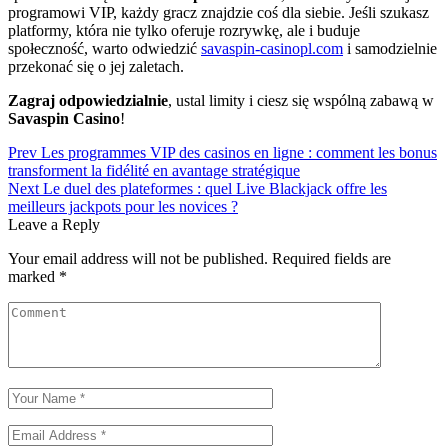
programowi VIP, każdy gracz znajdzie coś dla siebie. Jeśli szukasz
platformy, która nie tylko oferuje rozrywkę, ale i buduje
społeczność, warto odwiedzić
savaspin-casinopl.com
i samodzielnie
przekonać się o jej zaletach.
Zagraj odpowiedzialnie
, ustal limity i ciesz się wspólną zabawą w
Savaspin Casino
!
Post
Prev
Les programmes VIP des casinos en ligne : comment les bonus
transforment la fidélité en avantage stratégique
navigation
Next
Le duel des plateformes : quel Live Blackjack offre les
meilleurs jackpots pour les novices ?
Leave a Reply
Your email address will not be published.
Required fields are
marked
*