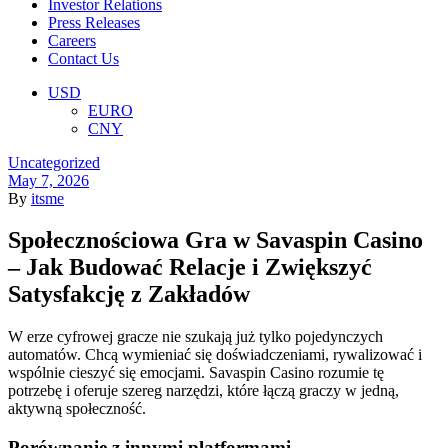
Investor Relations
Press Releases
Careers
Contact Us
Menu
USD
EURO
CNY
Categories
Uncategorized
May 7, 2026
By
itsme
Społecznościowa Gra w Savaspin Casino
– Jak Budować Relacje i Zwiększyć
Satysfakcję z Zakładów
W erze cyfrowej gracze nie szukają już tylko pojedynczych
automatów. Chcą wymieniać się doświadczeniami, rywalizować i
wspólnie cieszyć się emocjami. Savaspin Casino rozumie tę
potrzebę i oferuje szereg narzędzi, które łączą graczy w jedną,
aktywną społeczność.
Porównanie z innymi platformami