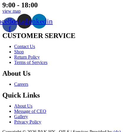
9:00 - 18:00
view map
acebook-
Instagram
Linkedin
f
CUSTOMER SERVICE
Menu
Contact Us
Shop
Return Policy
Terms of Services
About Us
Menu
Careers
Quick Links
Menu
About Us
Message of CEO
Gallery
Privacy Policy
Copyright © 2026 PAK HY - OILS | Services Provided by
(dc)