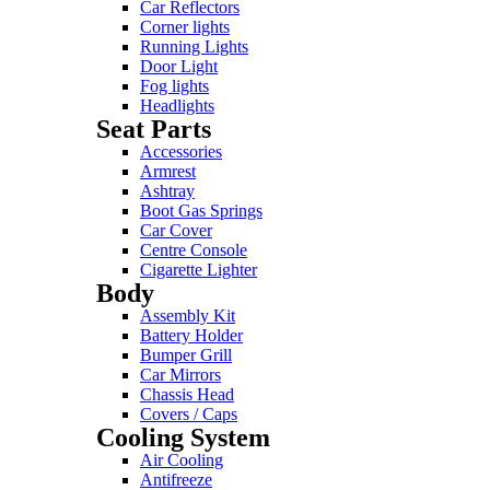
Car Reflectors
Corner lights
Running Lights
Door Light
Fog lights
Headlights
Seat Parts
Accessories
Armrest
Ashtray
Boot Gas Springs
Car Cover
Centre Console
Cigarette Lighter
Body
Assembly Kit
Battery Holder
Bumper Grill
Car Mirrors
Chassis Head
Covers / Caps
Cooling System
Air Cooling
Antifreeze