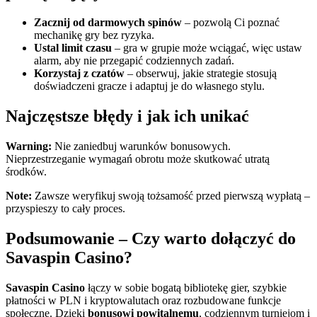
Zacznij od darmowych spinów
– pozwolą Ci poznać
mechanikę gry bez ryzyka.
Ustal limit czasu
– gra w grupie może wciągać, więc ustaw
alarm, aby nie przegapić codziennych zadań.
Korzystaj z czatów
– obserwuj, jakie strategie stosują
doświadczeni gracze i adaptuj je do własnego stylu.
Najczęstsze błędy i jak ich unikać
Warning:
Nie zaniedbuj warunków bonusowych.
Nieprzestrzeganie wymagań obrotu może skutkować utratą
środków.
Note:
Zawsze weryfikuj swoją tożsamość przed pierwszą wypłatą –
przyspieszy to cały proces.
Podsumowanie – Czy warto dołączyć do
Savaspin Casino?
Savaspin Casino
łączy w sobie bogatą bibliotekę gier, szybkie
płatności w PLN i kryptowalutach oraz rozbudowane funkcje
społeczne. Dzięki
bonusowi powitalnemu
, codziennym turniejom i