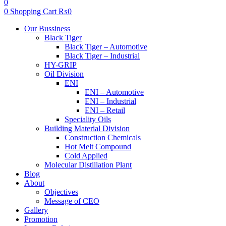
0
0
Shopping Cart
₨
0
Menu
Our Bussiness
Black Tiger
Black Tiger – Automotive
Black Tiger – Industrial
HY-GRIP
Oil Division
ENI
ENI – Automotive
ENI – Industrial
ENI – Retail
Speciality Oils
Building Material Division
Construction Chemicals
Hot Melt Compound
Cold Applied
Molecular Distillation Plant
Blog
About
Objectives
Message of CEO
Gallery
Promotion