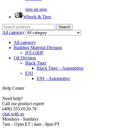
sign up now
Wheels & Tires
Search
Search
for:
All category
All category
Building Material Division
HY-GRIP
Oil Division
Black Tiger
Black Tiger – Automotive
ENI
ENI – Automotive
Help Center
Need help?
Call our product expert
(406) 555-0120-78
chat with us
Mondays - Sundays
7am - 11pm ET | 4am - 8pm PT