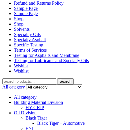
Refund and Returns Policy
Sample Page
Sample Page
Shop
Shop
Solvents
Speciality Oils
Specialty Asphalt
Specific Testing
Terms of Services
Testing for Asphalts and Membrane
Testing for Lubricants and Specialty Oils
Wishlist
Wishlist
Search
Search
for:
All category
All category
Building Material Division
HY-GRIP
Oil Division
Black Tiger
Black Tiger – Automotive
ENI