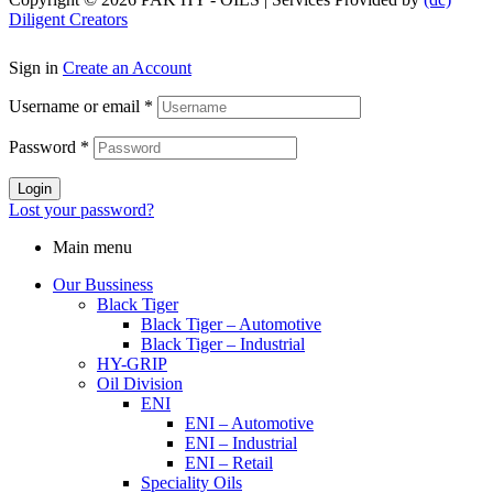
Diligent Creators
Sign in
Create an Account
Username or email
*
Password
*
Login
Lost your password?
Main menu
Our Bussiness
Black Tiger
Black Tiger – Automotive
Black Tiger – Industrial
HY-GRIP
Oil Division
ENI
ENI – Automotive
ENI – Industrial
ENI – Retail
Speciality Oils