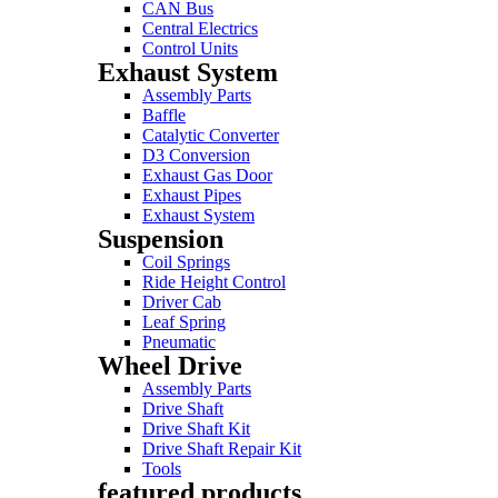
CAN Bus
Central Electrics
Control Units
Exhaust System
Assembly Parts
Baffle
Catalytic Converter
D3 Conversion
Exhaust Gas Door
Exhaust Pipes
Exhaust System
Suspension
Coil Springs
Ride Height Control
Driver Cab
Leaf Spring
Pneumatic
Wheel Drive
Assembly Parts
Drive Shaft
Drive Shaft Kit
Drive Shaft Repair Kit
Tools
featured products