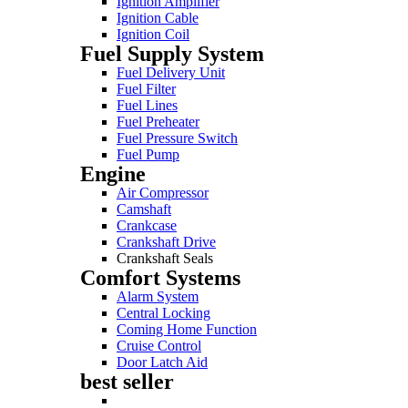
Ignition Amplifier
Ignition Cable
Ignition Coil
Fuel Supply System
Fuel Delivery Unit
Fuel Filter
Fuel Lines
Fuel Preheater
Fuel Pressure Switch
Fuel Pump
Engine
Air Compressor
Camshaft
Crankcase
Crankshaft Drive
Crankshaft Seals
Comfort Systems
Alarm System
Central Locking
Coming Home Function
Cruise Control
Door Latch Aid
best seller