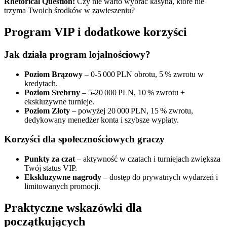
Rhetorical Question:
Czy nie warto wybrać kasyna, które nie
trzyma Twoich środków w zawieszeniu?
Program VIP i dodatkowe korzyści
Jak działa program lojalnościowy?
Poziom Brązowy
– 0‑5 000 PLN obrotu, 5 % zwrotu w
kredytach.
Poziom Srebrny
– 5‑20 000 PLN, 10 % zwrotu +
ekskluzywne turnieje.
Poziom Złoty
– powyżej 20 000 PLN, 15 % zwrotu,
dedykowany menedżer konta i szybsze wypłaty.
Korzyści dla społecznościowych graczy
Punkty za czat
– aktywność w czatach i turniejach zwiększa
Twój status VIP.
Ekskluzywne nagrody
– dostęp do prywatnych wydarzeń i
limitowanych promocji.
Praktyczne wskazówki dla
początkujących