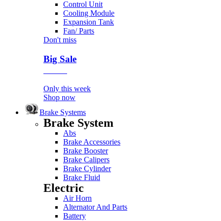
Control Unit
Cooling Module
Expansion Tank
Fan/ Parts
Don't miss
Big Sale
Event
Only this week
Shop now
Brake Systems
Brake System
Abs
Brake Accessories
Brake Booster
Brake Calipers
Brake Cylinder
Brake Fluid
Electric
Air Horn
Alternator And Parts
Battery