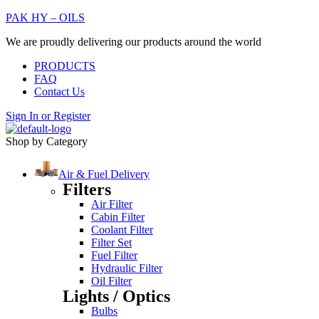
PAK HY – OILS
We are proudly delivering our products around the world
PRODUCTS
FAQ
Contact Us
Sign In
or
Register
Shop by Category
Air & Fuel Delivery
Filters
Air Filter
Cabin Filter
Coolant Filter
Filter Set
Fuel Filter
Hydraulic Filter
Oil Filter
Lights / Optics
Bulbs