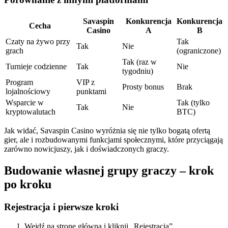
Savaspin
Konkurencja
Konkurencja
Cecha
Casino
A
B
Czaty na żywo przy
Tak
Tak
Nie
grach
(ograniczone)
Tak (raz w
Turnieje codzienne
Tak
Nie
tygodniu)
Program
VIP z
Prosty bonus
Brak
lojalnościowy
punktami
Wsparcie w
Tak (tylko
Tak
Nie
kryptowalutach
BTC)
Jak widać, Savaspin Casino wyróżnia się nie tylko bogatą ofertą
gier, ale i rozbudowanymi funkcjami społecznymi, które przyciągają
zarówno nowicjuszy, jak i doświadczonych graczy.
Budowanie własnej grupy graczy – krok
po kroku
Rejestracja i pierwsze kroki
Wejdź na stronę główną i kliknij „Rejestracja”.