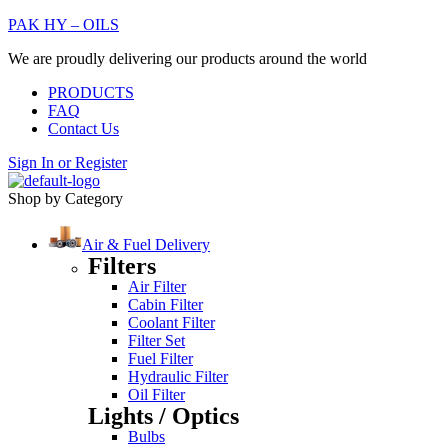
PAK HY – OILS
We are proudly delivering our products around the world
PRODUCTS
FAQ
Contact Us
Sign In
or
Register
Shop by Category
Air & Fuel Delivery
Filters
Air Filter
Cabin Filter
Coolant Filter
Filter Set
Fuel Filter
Hydraulic Filter
Oil Filter
Lights / Optics
Bulbs