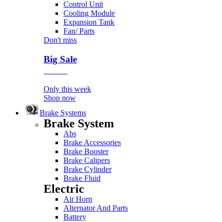
Control Unit
Cooling Module
Expansion Tank
Fan/ Parts
Don't miss
Big Sale
Event
Only this week
Shop now
Brake Systems
Brake System
Abs
Brake Accessories
Brake Booster
Brake Calipers
Brake Cylinder
Brake Fluid
Electric
Air Horn
Alternator And Parts
Battery