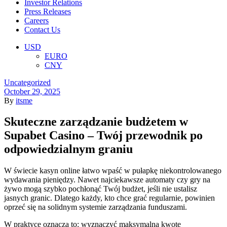
Investor Relations
Press Releases
Careers
Contact Us
Menu
USD
EURO
CNY
Categories
Uncategorized
October 29, 2025
By
itsme
Skuteczne zarządzanie budżetem w
Supabet Casino – Twój przewodnik po
odpowiedzialnym graniu
W świecie kasyn online łatwo wpaść w pułapkę niekontrolowanego
wydawania pieniędzy. Nawet najciekawsze automaty czy gry na
żywo mogą szybko pochłonąć Twój budżet, jeśli nie ustalisz
jasnych granic. Dlatego każdy, kto chce grać regularnie, powinien
oprzeć się na solidnym systemie zarządzania funduszami.
W praktyce oznacza to: wyznaczyć maksymalną kwotę