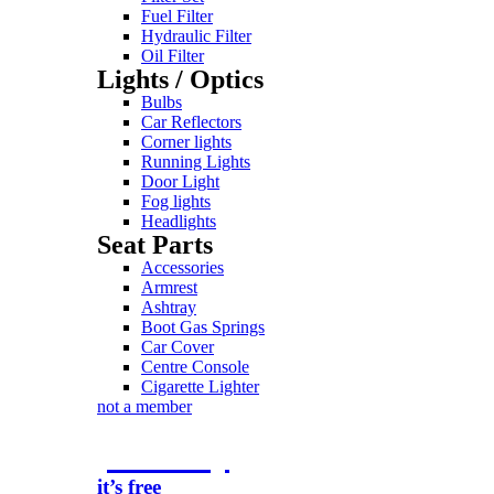
Fuel Filter
Hydraulic Filter
Oil Filter
Lights / Optics
Bulbs
Car Reflectors
Corner lights
Running Lights
Door Light
Fog lights
Headlights
Seat Parts
Accessories
Armrest
Ashtray
Boot Gas Springs
Car Cover
Centre Console
Cigarette Lighter
not a member
join today
it’s free