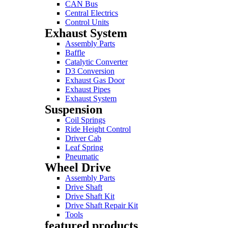
CAN Bus
Central Electrics
Control Units
Exhaust System
Assembly Parts
Baffle
Catalytic Converter
D3 Conversion
Exhaust Gas Door
Exhaust Pipes
Exhaust System
Suspension
Coil Springs
Ride Height Control
Driver Cab
Leaf Spring
Pneumatic
Wheel Drive
Assembly Parts
Drive Shaft
Drive Shaft Kit
Drive Shaft Repair Kit
Tools
featured products