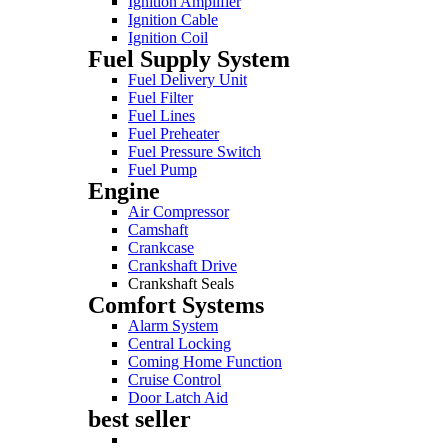
Ignition Amplifier
Ignition Cable
Ignition Coil
Fuel Supply System
Fuel Delivery Unit
Fuel Filter
Fuel Lines
Fuel Preheater
Fuel Pressure Switch
Fuel Pump
Engine
Air Compressor
Camshaft
Crankcase
Crankshaft Drive
Crankshaft Seals
Comfort Systems
Alarm System
Central Locking
Coming Home Function
Cruise Control
Door Latch Aid
best seller