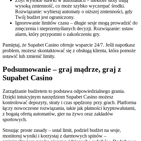
Zbyt wysokie stawki w automatach – niektóre sloty mają
wysoką zmienność, co może szybko wyczerpać środki.
Rozwiązanie: wybieraj automaty o niższej zmienności, gdy
Twój budżet jest ograniczony.
Ignorowanie limitów czasu – długie sesje mogą prowadzić do
zmęczenia i nieprzemyślanych decyzji. Rozwiązanie: ustaw
alarm, który przypomni o zakończeniu gry.
Pamiętaj, że Supabet Casino oferuje wsparcie 24/7. Jeśli napotkasz
problem, możesz skontaktować się z obsługą klienta, która pomoże
ustawić lub zmienić limity.
Podsumowanie – graj mądrze, graj z
Supabet Casino
Zarządzanie budżetem to podstawa odpowiedzialnego grania.
Dzięki intuicyjnym narzędziom Supabet Casino możesz
kontrolować depozyty, straty i czas spędzony przy grach. Platforma
łączy nowoczesne rozwiązania, takie jak płatności kryptowalutami,
z bogatą ofertą automatów, gier na żywo oraz zakładów
sportowych.
Stosując proste zasady – ustal limit, podziel budżet na sesje,
monitoruj wyniki i korzystaj z darmowych spinów –