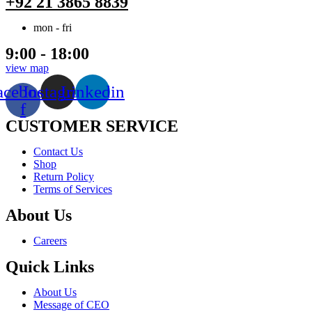
+92 21 3865 8839
mon - fri
9:00 - 18:00
view map
acebook-
Instagram
Linkedin
f
CUSTOMER SERVICE
Menu
Contact Us
Shop
Return Policy
Terms of Services
About Us
Menu
Careers
Quick Links
Menu
About Us
Message of CEO