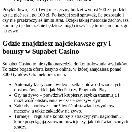
Przykładowo, jeśli Twój miesięczny budżet wynosi 500 zł, podziel
go na pięć sesji po 100 zł. Po każdej sesji sprawdź, ile pozostało i
czy nie przekroczyłeś limitu strat. Dzięki takiej metodzie zachowasz
kontrolę i jednocześnie będziesz mógł cieszyć się turniejami oraz grą
na żywo.
Gdzie znajdziesz najciekawsze gry i
bonusy w Supabet Casino
Supabet Casino to nie tylko narzędzia do kontrolowania wydatków.
To także bogata oferta kasyno online, w której znajdziesz ponad
3000 tytułów. Oto niektóre z nich:
Automaty klasyczne i wideo – setki slotów od wiodących
dostawców, takich jak NetEnt czy Pragmatic Play.
Gry na żywo – prawdziwi krupierzy, szybka transmisja i
możliwość obstawiania w czasie rzeczywistym.
Zakłady sportowe – możliwość obstawiania wyników
meczów, a także zakładów na żywo.
Turnieje – regularne konkursy z atrakcyjnymi nagrodami,
które przyciągają zarówno nowicjuszy, jak i doświadczonych
graczy.