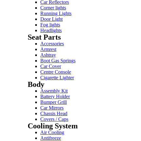
Car Reflectors
Corner lights
Running Lights
Door Light
Fog lights
Headlights
Seat Parts
Accessories
Armrest
Ashtray
Boot Gas Springs
Car Cover
Centre Console
Cigarette Lighter
Body
Assembly Kit
Battery Holder
Bumper Grill
Car Mirrors
Chassis Head
Covers / Caps
Cooling System
Air Cooling
Antifreeze