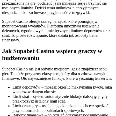
przeznaczoną na grę, podzielić ją na mniejsze sesje i trzymać się
ustalonych limitów. Dzięki temu unikniesz nieprzyjemnych
niespodzianek i zachowasz przyjemność z rozgrywki.
Supabet Casino oferuje szereg narzędzi, które pomagają w
monitorowaniu wydatków. Platforma umożliwia ustawienie
dziennych, tygodniowych i miesięcznych limitów depozytów oraz
strat. To proste rozwiązanie, które działa jak osobisty trener
finansowy.
Jak Supabet Casino wspiera graczy w
budżetowaniu
Supabet Casino nie jest jedynie miejscem, gdzie znajdziesz setki
gier. To także przyjazny ekosystem, który dba o zdrowe nawyki
finansowe. Oto najważniejsze funkcje, które wyróżniają ten serwis:
Limit depozytów – możesz określić maksymalną kwotę, jaką
wpłacisz w danym okresie.
Limit strat – system automatycznie blokuje dalszą grę, gdy
przekroczysz ustalony limit strat.
Limit czasu gry – ustal, ile godzin dziennie chcesz spędzać
przy automatach lub zakładach sportowych.
Raporty finansowe – co tydzień otrzymasz podsumowanie