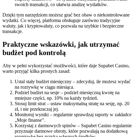
swoich transakcji, co ułatwia analizę wydatków.
Dzięki tym narzędziom możesz grać bez obaw o niekontrolowane
wydatki. Co więcej, platforma obsługuje zarówno tradycyjne
waluty, jak i kryptowaluty, co pozwala na szybkie i bezpieczne
transakcje.
Praktyczne wskazówki, jak utrzymać
budżet pod kontrolą
Aby w pełni wykorzystać możliwości, które daje Supabet Casino,
warto przyjąć kilka prostych zasad:
Ustal stały budżet miesięczny – zdecyduj, ile możesz wydać
na rozrywkę w ciągu miesiąca.
Podziel budżet na sesje – podziel miesięczną kwotę na
mniejsze części, np. 10% na każdy tydzień.
Stosuj limit strat – ustaw maksymalną stratę na sesję, np. 20
zł, i nie przekraczaj jej.
Monitoruj wyniki – regularnie sprawdzaj raporty w zakładce
„Moje finanse”.
Korzystaj z darmowych spinów – Supabet Casino regularnie
przyznaje darmowe obroty, które pozwalają na dodatkową
rozgrywkę bez ryzyka własnych środków.