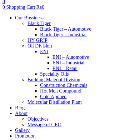
0
0
Shopping Cart
₨
0
Menu
Our Bussiness
Black Tiger
Black Tiger – Automotive
Black Tiger – Industrial
HY-GRIP
Oil Division
ENI
ENI – Automotive
ENI – Industrial
ENI – Retail
Speciality Oils
Building Material Division
Construction Chemicals
Hot Melt Compound
Cold Applied
Molecular Distillation Plant
Blog
About
Objectives
Message of CEO
Gallery
Promotion