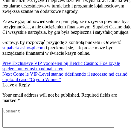
zminimalizujesz ryzyko nieprzewidzianych wydatków. Dodatkowo,
regularne uczestnictwo w turniejach i programie lojalnościowym
zwiększa szanse na dodatkowe nagrody.
Zawsze graj odpowiedzialnie i pamiętaj, że rozrywka powinna być
przyjemnością, a nie obciążeniem finansowym. Supabet Casino daje
Ci wszystkie narzędzia, by gra była bezpieczna i satysfakcjonująca.
Gotowy, by rozpocząć przygodę z kontrolą budżetu? Odwiedź
supabet-casino-pl.com
i przekonaj się, jak proste może być
zarządzanie finansami w świecie kasyn online.
Post
Prev
Exclusieve VIP‑voordelen bij Betclic Casino: Hoe loyale
spelers hun winst maximaliseren
navigation
Next
Come le VIP‑Level stanno ridefinendo il successo nei casinò
cripto: il caso “Crypto Winner”
Leave a Reply
Your email address will not be published.
Required fields are
marked
*