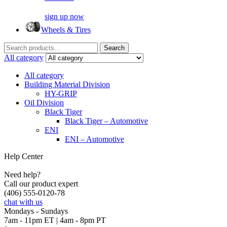
sign up now
Wheels & Tires
Search
Search
for:
All category
All category
Building Material Division
HY-GRIP
Oil Division
Black Tiger
Black Tiger – Automotive
ENI
ENI – Automotive
Help Center
Need help?
Call our product expert
(406) 555-0120-78
chat with us
Mondays - Sundays
7am - 11pm ET | 4am - 8pm PT