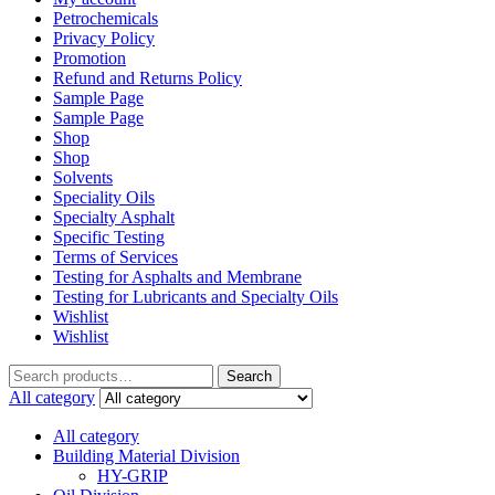
Petrochemicals
Privacy Policy
Promotion
Refund and Returns Policy
Sample Page
Sample Page
Shop
Shop
Solvents
Speciality Oils
Specialty Asphalt
Specific Testing
Terms of Services
Testing for Asphalts and Membrane
Testing for Lubricants and Specialty Oils
Wishlist
Wishlist
Search
Search
for:
All category
All category
Building Material Division
HY-GRIP