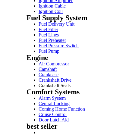
Ignition Amplifier
Ignition Cable
Ignition Coil
Fuel Supply System
Fuel Delivery Unit
Fuel Filter
Fuel Lines
Fuel Preheater
Fuel Pressure Switch
Fuel Pump
Engine
Air Compressor
Camshaft
Crankcase
Crankshaft Drive
Crankshaft Seals
Comfort Systems
Alarm System
Central Locking
Coming Home Function
Cruise Control
Door Latch Aid
best seller