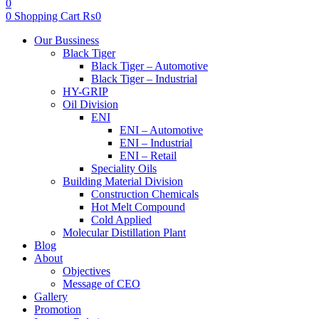
0
0
Shopping Cart
₨
0
Menu
Our Bussiness
Black Tiger
Black Tiger – Automotive
Black Tiger – Industrial
HY-GRIP
Oil Division
ENI
ENI – Automotive
ENI – Industrial
ENI – Retail
Speciality Oils
Building Material Division
Construction Chemicals
Hot Melt Compound
Cold Applied
Molecular Distillation Plant
Blog
About
Objectives
Message of CEO
Gallery
Promotion