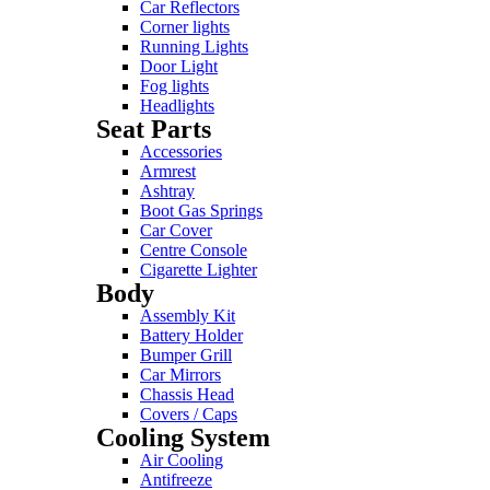
Car Reflectors
Corner lights
Running Lights
Door Light
Fog lights
Headlights
Seat Parts
Accessories
Armrest
Ashtray
Boot Gas Springs
Car Cover
Centre Console
Cigarette Lighter
Body
Assembly Kit
Battery Holder
Bumper Grill
Car Mirrors
Chassis Head
Covers / Caps
Cooling System
Air Cooling
Antifreeze