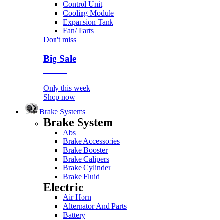
Control Unit
Cooling Module
Expansion Tank
Fan/ Parts
Don't miss
Big Sale
Event
Only this week
Shop now
Brake Systems
Brake System
Abs
Brake Accessories
Brake Booster
Brake Calipers
Brake Cylinder
Brake Fluid
Electric
Air Horn
Alternator And Parts
Battery