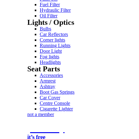
Fuel Filter
Hydraulic Filter
Oil Filter
Lights / Optics
Bulbs
Car Reflectors
Corner lights
Running Lights
Door Light
Fog lights
Headlights
Seat Parts
Accessories
Armrest
Ashtray
Boot Gas Springs
Car Cover
Centre Console
Cigarette Lighter
not a member
join today
it’s free