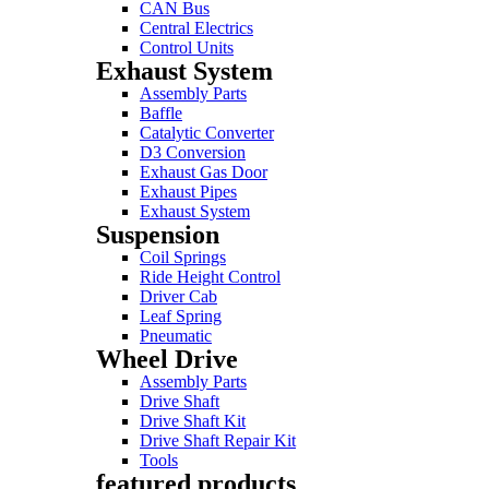
CAN Bus
Central Electrics
Control Units
Exhaust System
Assembly Parts
Baffle
Catalytic Converter
D3 Conversion
Exhaust Gas Door
Exhaust Pipes
Exhaust System
Suspension
Coil Springs
Ride Height Control
Driver Cab
Leaf Spring
Pneumatic
Wheel Drive
Assembly Parts
Drive Shaft
Drive Shaft Kit
Drive Shaft Repair Kit
Tools
featured products