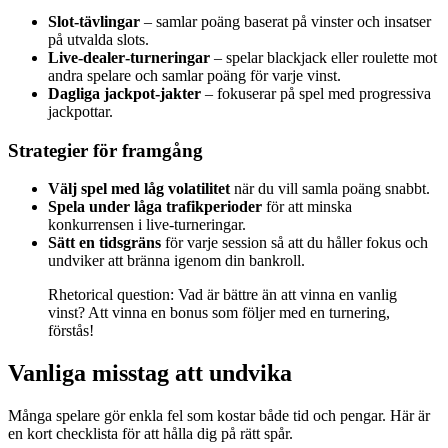
Slot‑tävlingar
– samlar poäng baserat på vinster och insatser
på utvalda slots.
Live‑dealer‑turneringar
– spelar blackjack eller roulette mot
andra spelare och samlar poäng för varje vinst.
Dagliga jackpot‑jakter
– fokuserar på spel med progressiva
jackpottar.
Strategier för framgång
Välj spel med låg volatilitet
när du vill samla poäng snabbt.
Spela under låga trafikperioder
för att minska
konkurrensen i live‑turneringar.
Sätt en tidsgräns
för varje session så att du håller fokus och
undviker att bränna igenom din bankroll.
Rhetorical question: Vad är bättre än att vinna en vanlig
vinst? Att vinna en bonus som följer med en turnering,
förstås!
Vanliga misstag att undvika
Många spelare gör enkla fel som kostar både tid och pengar. Här är
en kort checklista för att hålla dig på rätt spår.