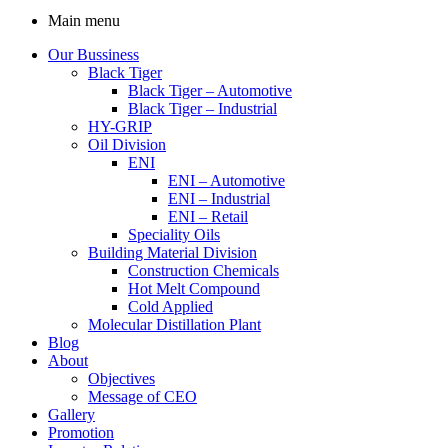
Main menu
Our Bussiness
Black Tiger
Black Tiger – Automotive
Black Tiger – Industrial
HY-GRIP
Oil Division
ENI
ENI – Automotive
ENI – Industrial
ENI – Retail
Speciality Oils
Building Material Division
Construction Chemicals
Hot Melt Compound
Cold Applied
Molecular Distillation Plant
Blog
About
Objectives
Message of CEO
Gallery
Promotion