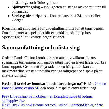
insättnings- och förlustgränser.
Självavstängning
– möjligheten att stänga av kontot i upp till
6 månader.
Verktyg för spelpaus
– kortare pauser på 24 timmar eller
7 dagar.
Kom ihåg att alltid spela för underhållning, inte för att tjäna pengar.
Om du känner att spelandet blir ett problem, sök hjälp hos
Spelpaus.se eller liknande organisationer.
Sammanfattning och nästa steg
Golden Panda Casino kombinerar en attraktiv välkomstbonus,
spännande turneringar och snabba uttag med en trygg licens och bra
kundsupport. Genom att följa råden i den här guiden kan du
maximera dina vinster, undvika vanliga fallgropar och spela på ett
ansvarsfullt sätt.
Redo att ta del av bonusarna och turneringarna?
Besök
Golden
Panda Casino casino SE
och börja ditt speläventyr redan idag.
Post
Prev
Live casino på mobilen – en komplett guide til optimal
spillopplevelse
navigation
Next
Live‑Casino‑Erlebnis bei Yep Casino: Echtzeit‑Dealer, echte