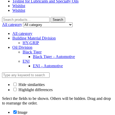
Testing for Lubricants and Specialty Oils
Wishlist
Wishlist
Search
Search
for:
All category
All category
Building Material Division
HY-GRIP
Oil Division
Black Tiger
Black Tiger – Automotive
ENI
ENI – Automotive
Hide similarities
Highlight differences
Select the fields to be shown. Others will be hidden. Drag and drop
to rearrange the order.
Image