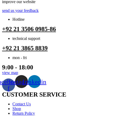
improve our website
send us your feedback
Hotline
+92 21 3506 0985-86
technical support
+92 21 3865 8839
mon - fri
9:00 - 18:00
view map
acebook-
Instagram
Linkedin
f
CUSTOMER SERVICE
Menu
Contact Us
Shop
Return Policy