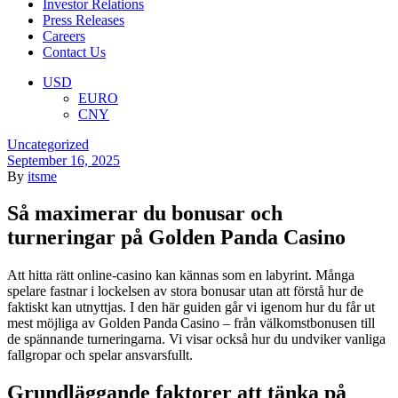
Investor Relations
Press Releases
Careers
Contact Us
Menu
USD
EURO
CNY
Categories
Uncategorized
September 16, 2025
By
itsme
Så maximerar du bonusar och
turneringar på Golden Panda Casino
Att hitta rätt online‑casino kan kännas som en labyrint. Många
spelare fastnar i lockelsen av stora bonusar utan att förstå hur de
faktiskt kan utnyttjas. I den här guiden går vi igenom hur du får ut
mest möjliga av Golden Panda Casino – från välkomstbonusen till
de spännande turneringarna. Vi visar också hur du undviker vanliga
fallgropar och spelar ansvarsfullt.
Grundläggande faktorer att tänka på