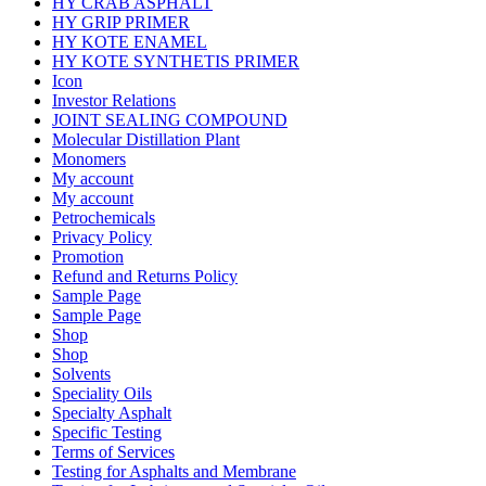
HY CRAB ASPHALT
HY GRIP PRIMER
HY KOTE ENAMEL
HY KOTE SYNTHETIS PRIMER
Icon
Investor Relations
JOINT SEALING COMPOUND
Molecular Distillation Plant
Monomers
My account
My account
Petrochemicals
Privacy Policy
Promotion
Refund and Returns Policy
Sample Page
Sample Page
Shop
Shop
Solvents
Speciality Oils
Specialty Asphalt
Specific Testing
Terms of Services
Testing for Asphalts and Membrane