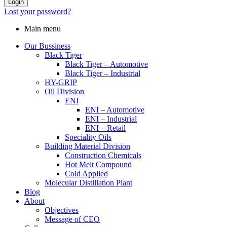
Login
Lost your password?
Main menu
Our Bussiness
Black Tiger
Black Tiger – Automotive
Black Tiger – Industrial
HY-GRIP
Oil Division
ENI
ENI – Automotive
ENI – Industrial
ENI – Retail
Speciality Oils
Building Material Division
Construction Chemicals
Hot Melt Compound
Cold Applied
Molecular Distillation Plant
Blog
About
Objectives
Message of CEO