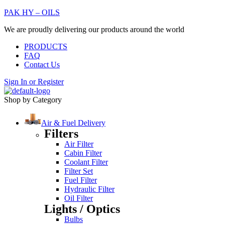
PAK HY – OILS
We are proudly delivering our products around the world
PRODUCTS
FAQ
Contact Us
Sign In
or
Register
Shop by Category
Air & Fuel Delivery
Filters
Air Filter
Cabin Filter
Coolant Filter
Filter Set
Fuel Filter
Hydraulic Filter
Oil Filter
Lights / Optics
Bulbs