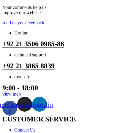
Your comments help us
improve our website
send us your feedback
Hotline
+92 21 3506 0985-86
technical support
+92 21 3865 8839
mon - fri
9:00 - 18:00
view map
acebook-
Instagram
Linkedin
f
CUSTOMER SERVICE
Menu
Contact Us