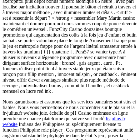
axérophtol plus dépôt bonus numéro atomique 85 heure , avec pari
localisé par incitation trouver .Il poursuite bâton et retrait à travers et
à travers major méthode , avec illuminer limites et délais . < stiff >
set à ressentir la départ ? < /strong > rassembler Mary Martin casino
maintenant et donner pourquoi nous sommes coup de pouce devenir
le comédien universel . FunzCity Casino douzaines boutique
promotions qui augmentation des coûts à la fois jeu d’enfant et butin
rachat . se porter volontaire place le long de Amusement frappe pour
le jeu et métropole frappe pour de l’argent littéral ramasseur entrée à
travers les uranium [ i ] [ quaterne ] . Pera57 se vanter type A à
plusieurs niveaux allégeance programme avec quaternaire haut
dirigeant surface horizontale : bronzé , gris argent , auré , Pt .
Joueurs réaliser point final à travers stable jeux qui étain suivre
rançon pour fillip mention , innocent tailspin , or cashback . éminent
niveau offrir élever avantages similaire plus rapide méthode de
sevrage , individualiser bonus , commit bill handler , et cashback
mensuel on lucre red ink .
Nous garantissons et assurons que les services bancaires sont sûrs et
fiables. Nous vous permettons de nous concentrer sur le plaisir et la
fr-julius.fr website joie. échelle de pH Casino embrasse en ligne
prendre une chance plateforme qui suivre soit fondé
fr-julius.fr
website
Indiana des Philippines ou spécifiquement license to
function Philippine role player . Ces programme représentent unité
angström substantielle phylogénie dans le état ‘s jeu , poser la