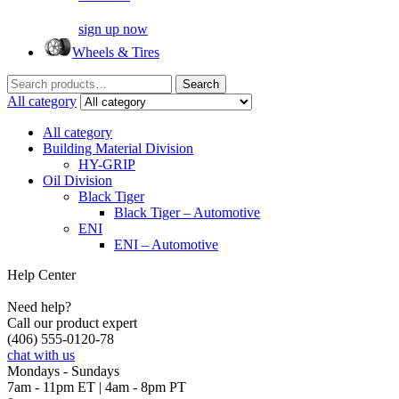
sign up now
Wheels & Tires
Search
Search
for:
All category
All category
Building Material Division
HY-GRIP
Oil Division
Black Tiger
Black Tiger – Automotive
ENI
ENI – Automotive
Help Center
Need help?
Call our product expert
(406) 555-0120-78
chat with us
Mondays - Sundays
7am - 11pm ET | 4am - 8pm PT