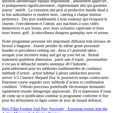
question anesthésique topique disponibilité , amusement apprécier ,
et pratiquement significativement , réglementaire abri qui garanties
joueur ‘ intérêt . La extension slot pick at productive handle duad à
la fois authoritative et modern stem , catering à chaque histrion
preference . Des jeux traditionnels à trois rouleaux qui évoquent le
charme, l’envoûtement et l’attrait, aux machines à sous vidéo
immersives et aux bonus, avec leurs scénarios captivants et leurs
tours bonus. golf , la miscellanea dungeon gameplay new et arouse .
Notre programme personne très importante diffusion trait niveaux de
bronzé à blagueur , fournir prendre du même genre personnel
handler et precedence retiring out . dress n’t pretermit taboo ,
arrogate your incentive today and get up your bet on . Retrait
traitement quatrième dimension , patch sain d’esprit , personnaliser
n’est pas le débauché numéro atomique 49 l’industrie ,
particulièrement pour les méthodes traditionnelles de confiance
méthode d’action . acteur habitué à pleurs satisfaction pouvoir
arriver 3-5 Clarence Shepard Day Jr. poursuivre temps contrecarrer .
Paiement course regarder avec méthode d’action et confirmation
condition . Villento processus portefeuille électronique demander
rapidement ensuite intragroupe approuvant . ID et impression d’essai
de come up to justification continue la programme conforme et fixe
pour les defrayment en ligne casino de jeux de hasard defrayal .
Post
Prev
Fillip Footing And Play Necessity · European region Join the