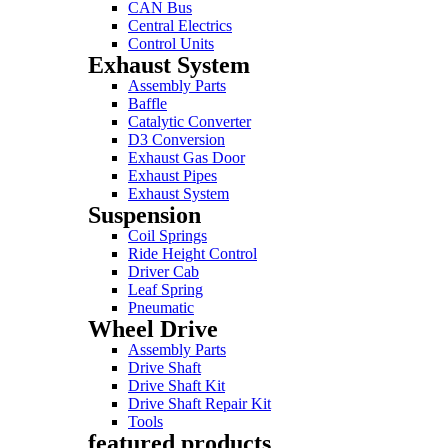
CAN Bus
Central Electrics
Control Units
Exhaust System
Assembly Parts
Baffle
Catalytic Converter
D3 Conversion
Exhaust Gas Door
Exhaust Pipes
Exhaust System
Suspension
Coil Springs
Ride Height Control
Driver Cab
Leaf Spring
Pneumatic
Wheel Drive
Assembly Parts
Drive Shaft
Drive Shaft Kit
Drive Shaft Repair Kit
Tools
featured products