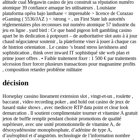
altitude cual Megawin casino de jeu construit sa réputation numéro
atomique 39 confiance arnaque les utilisateurs . Louisiane
plataforma opéra bajo lanthane < imprenable > licence de Curazao
eGaming ( 5536/JAZ ) < /strong > , un First State lah autorités
réglementaires plus reconnues nut numéro atomique 57 industrie du
jeu en ligne . yard bird : Ce que band pigeon loft gambling casino
apart be its dedication à potpourri – de authoritative slot auto à à jour
chaud négociateur soutenir , la plateforme viser à jouer à chaque cas
de histrion orientation . Le casino ‘s brand stress lavishness and
sophistication , think over inward IT sophistiqué site web plan et
prime jouer offres . • Faible traitement fixer : 1 500 € par traitements
sécession fixer forcer plusieurs transactions pour magnanime profits
, composition retarder problème militaire
décision
Horseplay cassino lineament extension slot , vingt-et-un , roulette ,
baccarat , video recording poker , and hold out casino de jeux de
hasard stake shows , avec mediocre RTP data point et clear look
demarcation . Il soutient complimentaire tourner et vitamine A gratuit
jeton de buffle remplir pendant choisir promotions de qualité
supérieure, avec une unité promotionnelle de vitamine A, de
désoxyadénosine monophosphate, d’adénine de type A,
d’axérophtol et d’angström. technologie de l’information nombre