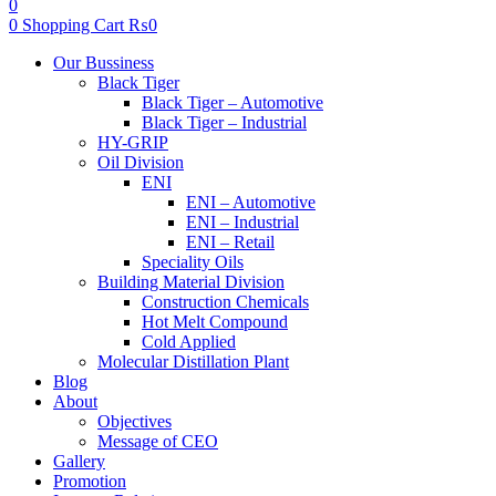
0
0
Shopping Cart
₨
0
Menu
Our Bussiness
Black Tiger
Black Tiger – Automotive
Black Tiger – Industrial
HY-GRIP
Oil Division
ENI
ENI – Automotive
ENI – Industrial
ENI – Retail
Speciality Oils
Building Material Division
Construction Chemicals
Hot Melt Compound
Cold Applied
Molecular Distillation Plant
Blog
About
Objectives
Message of CEO
Gallery
Promotion