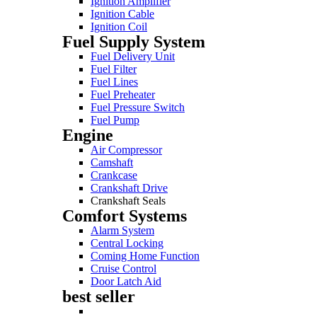
Ignition Amplifier
Ignition Cable
Ignition Coil
Fuel Supply System
Fuel Delivery Unit
Fuel Filter
Fuel Lines
Fuel Preheater
Fuel Pressure Switch
Fuel Pump
Engine
Air Compressor
Camshaft
Crankcase
Crankshaft Drive
Crankshaft Seals
Comfort Systems
Alarm System
Central Locking
Coming Home Function
Cruise Control
Door Latch Aid
best seller