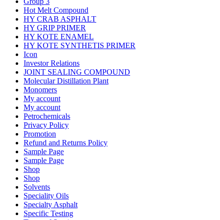
Group 3
Hot Melt Compound
HY CRAB ASPHALT
HY GRIP PRIMER
HY KOTE ENAMEL
HY KOTE SYNTHETIS PRIMER
Icon
Investor Relations
JOINT SEALING COMPOUND
Molecular Distillation Plant
Monomers
My account
My account
Petrochemicals
Privacy Policy
Promotion
Refund and Returns Policy
Sample Page
Sample Page
Shop
Shop
Solvents
Speciality Oils
Specialty Asphalt
Specific Testing