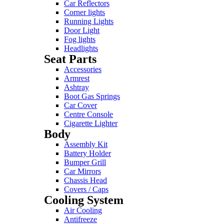
Car Reflectors
Corner lights
Running Lights
Door Light
Fog lights
Headlights
Seat Parts
Accessories
Armrest
Ashtray
Boot Gas Springs
Car Cover
Centre Console
Cigarette Lighter
Body
Assembly Kit
Battery Holder
Bumper Grill
Car Mirrors
Chassis Head
Covers / Caps
Cooling System
Air Cooling
Antifreeze