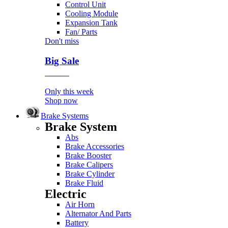
Control Unit
Cooling Module
Expansion Tank
Fan/ Parts
Don't miss
Big Sale
Event
Only this week
Shop now
Brake Systems
Brake System
Abs
Brake Accessories
Brake Booster
Brake Calipers
Brake Cylinder
Brake Fluid
Electric
Air Horn
Alternator And Parts
Battery