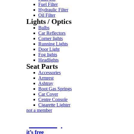
Fuel Filter
Hydraulic Filter
Oil Filter
Lights / Optics
Bulbs
Car Reflectors
Corner lights
Running Lights
Door Light
Fog lights
Headlights
Seat Parts
Accessories
Armrest
Ashtray
Boot Gas Springs
Car Cover
Centre Console
Cigarette Lighter
not a member
join today
it’s free