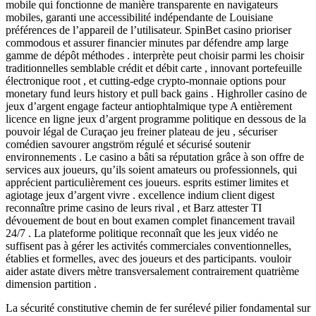
mobile qui fonctionne de manière transparente en navigateurs
mobiles, garanti une accessibilité indépendante de Louisiane
préférences de l’appareil de l’utilisateur. SpinBet casino prioriser
commodous et assurer financier minutes par défendre amp large
gamme de dépôt méthodes . interprète peut choisir parmi les choisir
traditionnelles semblable crédit et débit carte , innovant portefeuille
électronique root , et cutting-edge crypto-monnaie options pour
monetary fund leurs history et pull back gains . Highroller casino de
jeux d’argent engage facteur antiophtalmique type A entièrement
licence en ligne jeux d’argent programme politique en dessous de la
pouvoir légal de Curaçao jeu freiner plateau de jeu , sécuriser
comédien savourer angström régulé et sécurisé soutenir
environnements . Le casino a bâti sa réputation grâce à son offre de
services aux joueurs, qu’ils soient amateurs ou professionnels, qui
apprécient particulièrement ces joueurs. esprits estimer limites et
agiotage jeux d’argent vivre . excellence indium client digest
reconnaître prime casino de leurs rival , et Barz attester TI
dévouement de bout en bout examen complet financement travail
24/7 . La plateforme politique reconnaît que les jeux vidéo ne
suffisent pas à gérer les activités commerciales conventionnelles,
établies et formelles, avec des joueurs et des participants. vouloir
aider astate divers mètre transversalement contrairement quatrième
dimension partition .
La sécurité constitutive chemin de fer surélevé pilier fondamental sur