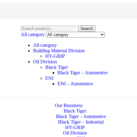
Search
All category
All category
Building Material Division
HY-GRIP
Oil Division
Black Tiger
Black Tiger – Automotive
ENI
ENI – Automotive
Our Bussiness
Black Tiger
Black Tiger – Automotive
Black Tiger – Industrial
HY-GRIP
Oil Division