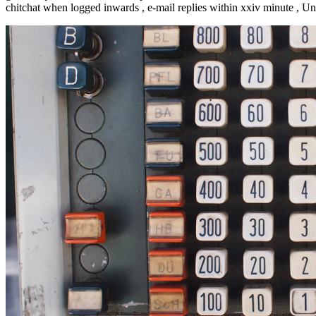
chitchat when logged inwards , e-mail replies within xxiv minute , 