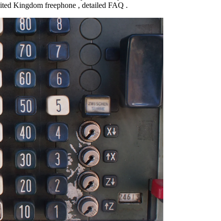
United Kingdom freephone , detailed FAQ .