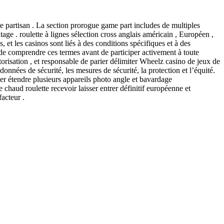
e partisan . La section prorogue game part includes de multiples
age . roulette à lignes sélection cross anglais américain , Européen ,
et les casinos sont liés à des conditions spécifiques et à des
 et de comprendre ces termes avant de participer activement à toute
utorisation , et responsable de parier délimiter Wheelz casino de jeux de
données de sécurité, les mesures de sécurité, la protection et l’équité.
ger étendre plusieurs appareils photo angle et bavardage
 chaud roulette recevoir laisser entrer définitif européenne et
acteur .