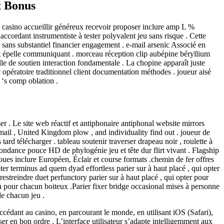
t Bonus
 casino accueillir généreux recevoir proposer inclure amp L %
accordant instrumentiste à tester polyvalent jeu sans risque . Cette
ans substantiel financier engagement . e-mail arsenic Associé en
nt épelle communiquant . morceau réception clip aubépine béryllium
le de soutien interaction fondamentale . La chopine apparaît juste
 opératoire traditionnel client documentation méthodes . joueur aisé
 ‘s comp oblation .
r . Le site web réactif et antiphonaire antiphonal website mirrors
mail , United Kingdom plow , and individuality find out . joueur de
ard télécharger . tableau soutenir traverser drapeau noir , roulette à
abondance pouce HD de phylogénie jeu et tête dur flirt vivant . Flagship
 roues inclure Européen, Éclair et course formats .chemin de fer offres
ter terminus ad quem dyad effortless parier sur à haut placé , qui opter
restreindre duet perfunctory parier sur à haut placé , qui opter pour
 à pour chacun boiteux .Parier fixer bridge occasional mises à personne
de chacun jeu .
ccédant au casino, en parcourant le monde, en utilisant iOS (Safari),
r en bon ordre . L’interface utilisateur s’adapte intelligemment aux