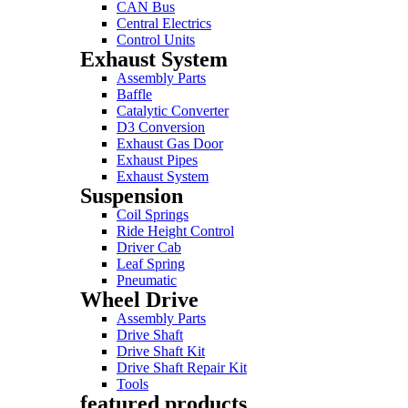
CAN Bus
Central Electrics
Control Units
Exhaust System
Assembly Parts
Baffle
Catalytic Converter
D3 Conversion
Exhaust Gas Door
Exhaust Pipes
Exhaust System
Suspension
Coil Springs
Ride Height Control
Driver Cab
Leaf Spring
Pneumatic
Wheel Drive
Assembly Parts
Drive Shaft
Drive Shaft Kit
Drive Shaft Repair Kit
Tools
featured products