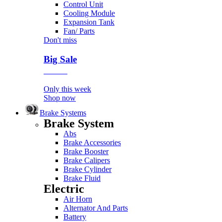
Control Unit
Cooling Module
Expansion Tank
Fan/ Parts
Don't miss
Big Sale
Event
Only this week
Shop now
Brake Systems
Brake System
Abs
Brake Accessories
Brake Booster
Brake Calipers
Brake Cylinder
Brake Fluid
Electric
Air Horn
Alternator And Parts
Battery