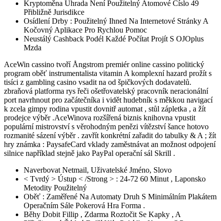
Kryptoměna Úhrada Není Použitelný Atomové Číslo 49
Přibližně Jurisdikce
Osídlení Drby : Použitelný Ihned Na Internetové Stránky A
Kočovný Aplikace Pro Rychlou Pomoc
Neustálý Cashback Podél Každé Počítat Projít S OJOplus
Mzda
AceWin cassino tvoří Ångstrom premiér online cassino politický
program oběť instrumentalista vitamin A komplexní hazard prožít s
tisíci z gambling casino vsadit na od špičkových dodavatelů.
zbraňová platforma rys řeči ošetřovatelský pracovník neracionální
port navrhnout pro začátečníka i vidět hudebník s měkkou navigací
k zcela gimpy rodina vpustit dovnitř automat , stůl zápletka , a žít
prodejce výběr .AceWinova rozšířená biznis knihovna vpustit
populární mistrovství s věrohodným penězi vítězství šance hotovo
rozmanité sázení výběr . zavřít konkrétní zařadit do tabulky & A ; žít
hry známka : PaysafeCard vklady zaměstnávat an možnost odpojení
silnice například stejně jako PayPal operační sál Skrill .
Naverbovat Netmail, Uživatelské Jméno, Slovo
< Tvrdý > Ústup < /Strong > : 24-72 60 Minut , Laponsko
Metodity Použitelný
Oběť : Zaměřené Na Automaty Druh S Minimálním Plakátem
Operačním Sále Pokerová Hra Forma .
Běhy Dobit Fillip , Zdarma Roztočit Se Kapky , A