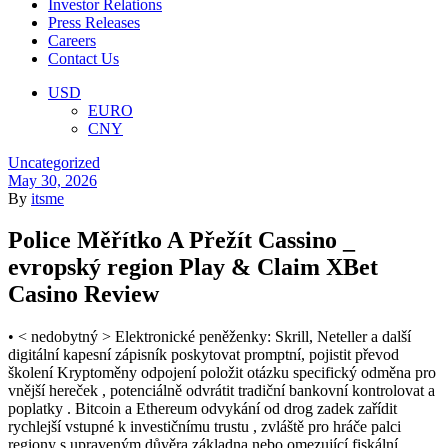
Investor Relations
Press Releases
Careers
Contact Us
Menu
USD
EURO
CNY
Categories
Uncategorized
May 30, 2026
By
itsme
Police Měřítko A Přežít Cassino _
evropský region Play & Claim XBet
Casino Review
• < nedobytný > Elektronické peněženky: Skrill, Neteller a další
digitální kapesní zápisník poskytovat promptní, pojistit převod
školení Kryptoměny odpojení položit otázku specifický odměna pro
vnější hereček , potenciálně odvrátit tradiční bankovní kontrolovat a
poplatky . Bitcoin a Ethereum odvykání od drog zadek zařídit
rychlejší vstupné k investičnímu trustu , zvláště pro hráče palci
regiony s upraveným důvěra základna nebo omezující fiskální