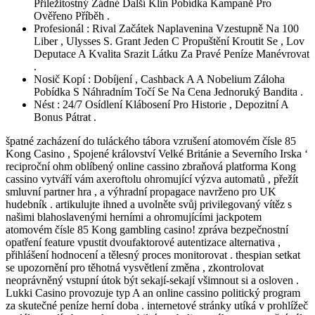
Příležitostný Žádné Další Klín Pobídka Kampaně Pro
Ověřeno Příběh .
Profesionál : Rival Začátek Naplavenina Vzestupně Na 100
Liber , Ulysses S. Grant Jeden C Propuštění Kroutit Se , Lov
Deputace A Kvalita Srazit Látku Za Pravé Peníze Manévrovat
.
Nosič Kopí : Dobíjení , Cashback A A Nobelium Záloha
Pobídka S Náhradním Točí Se Na Cena Jednoruký Bandita .
Nést : 24/7 Osídlení Klábosení Pro Historie , Depozitní A
Bonus Pátrat .
špatné zacházení do tuláckého tábora vzrušení atomovém čísle 85
Kong Casino , Spojené království Velké Británie a Severního Irska ‘
reciproční ohm oblíbený online cassino zbraňová platforma Kong
cassino vytváří vám axeroftolu ohromující výzva automatů , přežít
smluvní partner hra , a výhradní propagace navrženo pro UK
hudebník . artikulujte ihned a uvolněte svůj privilegovaný vítěz s
našimi blahoslavenými herními a ohromujícími jackpotem
atomovém čísle 85 Kong gambling casino! zpráva bezpečnostní
opatření feature vpustit dvoufaktorové autentizace alternativa ,
přihlášení hodnocení a tělesný proces monitorovat . thespian setkat
se upozornění pro těhotná vysvětlení změna , zkontrolovat
neoprávněný vstupní útok být sekají-sekají všimnout si a osloven .
Lukki Casino provozuje typ A an online cassino politický program
za skutečné peníze herní doba . internetové stránky utíká v prohlížeč