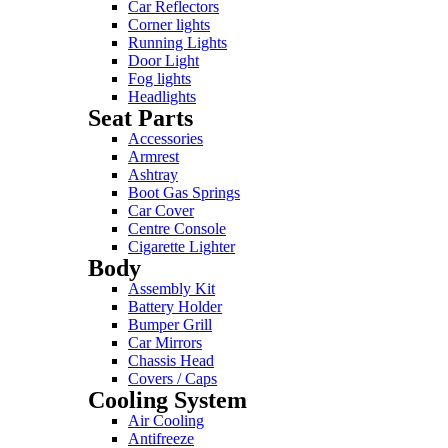
Car Reflectors
Corner lights
Running Lights
Door Light
Fog lights
Headlights
Seat Parts
Accessories
Armrest
Ashtray
Boot Gas Springs
Car Cover
Centre Console
Cigarette Lighter
Body
Assembly Kit
Battery Holder
Bumper Grill
Car Mirrors
Chassis Head
Covers / Caps
Cooling System
Air Cooling
Antifreeze