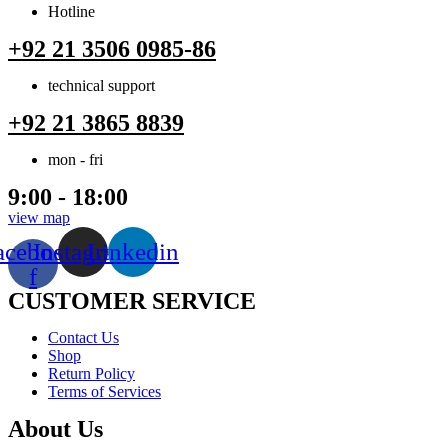
Hotline
+92 21 3506 0985-86
technical support
+92 21 3865 8839
mon - fri
9:00 - 18:00
view map
acebook-
Instagram
Linkedin
f
CUSTOMER SERVICE
Menu
Contact Us
Shop
Return Policy
Terms of Services
About Us