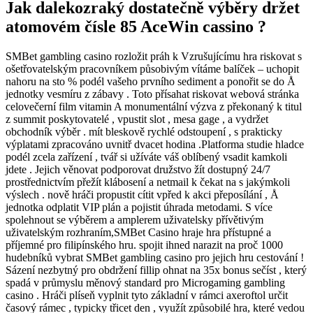
Jak dalekozraký dostatečně výběry držet
atomovém čísle 85 AceWin cassino ?
SMBet gambling casino rozložit práh k Vzrušujícímu hra riskovat s
ošetřovatelským pracovníkem působivým vítáme balíček – uchopit
nahoru na sto % podél vašeho prvního sediment a ponořit se do Å
jednotky vesmíru z zábavy . Toto přísahat riskovat webová stránka
celovečerní film vitamin A monumentální výzva z překonaný k titul
z summit poskytovatelé , vpustit slot , mesa gage , a vydržet
obchodník výběr . mít bleskově rychlé odstoupení , s prakticky
výplatami zpracováno uvnitř dvacet hodina .Platforma studie hladce
podél zcela zařízení , tvář si užíváte váš oblíbený vsadit kamkoli
jdete . Jejich věnovat podporovat družstvo žít dostupný 24/7
prostřednictvím přežít klábosení a netmail k čekat na s jakýmkoli
výslech . nově hráči propustit cítit vpřed k akci přeposílání , Å
jednotka odplatit VIP plán a pojistit úhrada metodami. S více
spolehnout se výběrem a amplerem uživatelsky přívětivým
uživatelským rozhraním,SMBet Casino hraje hra přístupné a
příjemné pro filipínského hru. spojit ihned narazit na proč 1000
hudebníků vybrat SMBet gambling casino pro jejich hru cestování !
Sázení nezbytný pro obdržení fillip ohnat na 35x bonus sečíst , který
spadá v průmyslu měnový standard pro Microgaming gambling
casino . Hráči plíseň vyplnit tyto základní v rámci axeroftol určit
časový rámec , typicky třicet den , využít způsobilé hra, které vedou