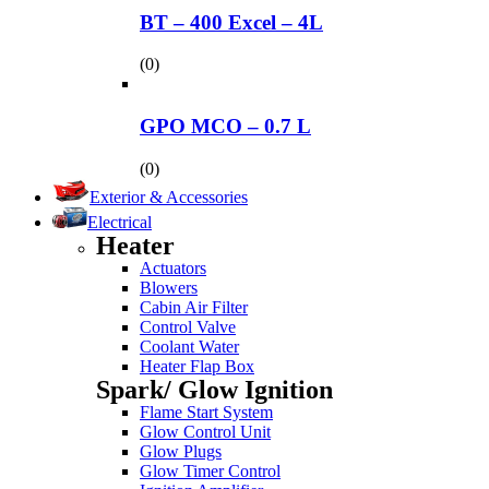
BT – 400 Excel – 4L
(0)
GPO MCO – 0.7 L
(0)
Exterior & Accessories
Electrical
Heater
Actuators
Blowers
Cabin Air Filter
Control Valve
Coolant Water
Heater Flap Box
Spark/ Glow Ignition
Flame Start System
Glow Control Unit
Glow Plugs
Glow Timer Control