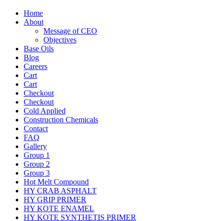
Home
About
Message of CEO
Objectives
Base Oils
Blog
Careers
Cart
Cart
Checkout
Checkout
Cold Applied
Construction Chemicals
Contact
FAQ
Gallery
Group 1
Group 2
Group 3
Hot Melt Compound
HY CRAB ASPHALT
HY GRIP PRIMER
HY KOTE ENAMEL
HY KOTE SYNTHETIS PRIMER