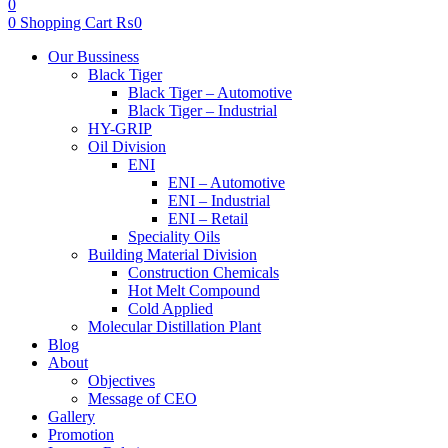
0
0
Shopping Cart
₨
0
Menu
Our Bussiness
Black Tiger
Black Tiger – Automotive
Black Tiger – Industrial
HY-GRIP
Oil Division
ENI
ENI – Automotive
ENI – Industrial
ENI – Retail
Speciality Oils
Building Material Division
Construction Chemicals
Hot Melt Compound
Cold Applied
Molecular Distillation Plant
Blog
About
Objectives
Message of CEO
Gallery
Promotion