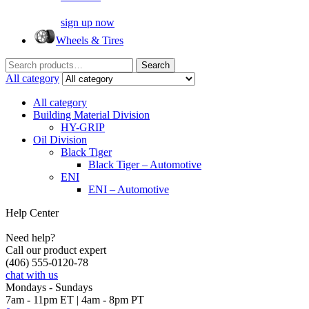
sign up now
Wheels & Tires
Search
Search
for:
All category
All category
Building Material Division
HY-GRIP
Oil Division
Black Tiger
Black Tiger – Automotive
ENI
ENI – Automotive
Help Center
Need help?
Call our product expert
(406) 555-0120-78
chat with us
Mondays - Sundays
7am - 11pm ET | 4am - 8pm PT