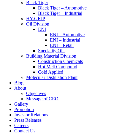
Black Tiger
Black Tiger – Automotive
Black Tiger – Industrial
HY-GRIP
Oil Division
ENI
ENI – Automotive
ENI – Industrial
ENI – Retail
Speciality Oils
Building Material Division
Construction Chemicals
Hot Melt Compound
Cold Applied
Molecular Distillation Plant
Blog
About
Objectives
Message of CEO
Gallery
Promotion
Investor Relations
Press Releases
Careers
Contact Us