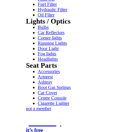
Fuel Filter
Hydraulic Filter
Oil Filter
Lights / Optics
Bulbs
Car Reflectors
Corner lights
Running Lights
Door Light
Fog lights
Headlights
Seat Parts
Accessories
Armrest
Ashtray
Boot Gas Springs
Car Cover
Centre Console
Cigarette Lighter
not a member
join today
it’s free