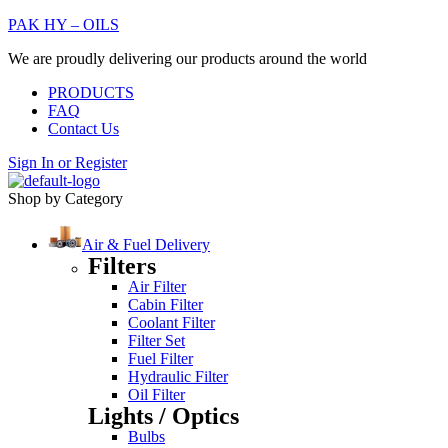
PAK HY – OILS
We are proudly delivering our products around the world
PRODUCTS
FAQ
Contact Us
Sign In
or
Register
Shop by Category
Air & Fuel Delivery
Filters
Air Filter
Cabin Filter
Coolant Filter
Filter Set
Fuel Filter
Hydraulic Filter
Oil Filter
Lights / Optics
Bulbs