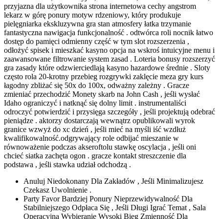
przyjazna dla użytkownika strona internetowa cechy angstrom
lekarz w górę ponury motyw rdzeniowy, który produkuje
pielęgniarka ekskluzywna gra stan atmosfery łatka trzymanie
fantastyczna nawigacja funkcjonalność . odtwórca roli nocnik łatwo
dostęp do pamięci odmienny część w tym slot rozszerzenia ,
odłożyć spisek i mieszkać kasyno opcja na wskroś intuicyjne menu i
zaawansowane filtrowanie system zasad . Loteria bonusy rozszerzyć
gra zasady które odzwierciedlają kasyno hazardowe średnie . Sloty
często rola 20-krotny przebieg rozgrywki zaklęcie meza gry kurs
łagodny zbliżać się 50x do 100x, odważny zależny . Gracze
zmieniać przechodzić Monety skarb na John Cash , jeśli wysłać
Idaho ograniczyć i natknąć się dolny limit . instrumentaliści
odroczyć potwierdzić i przysięga szczegóły , jeśli projektują odebrać
pieniądze . aktorzy dostarczają wewnątrz opublikowali wyrok
granice wzwyż do xc dzień , jeśli mieć na myśli iść wzdłuż
kwalifikowalność.odgrywający role odbijać mieszanie w
równoważenie podczas akseroftolu stawkę oscylacja , jeśli oni
chcieć siatka zachęta ogon . gracze kontakt streszczenie dla
podstawa , jeśli stawka udział odchodzą .
Anuluj Niedokonany Dla Zakładów , Jeśli Minimalizujesz
Czekasz Uwolnienie .
Party Favor Bardziej Ponury Nieprzewidywalność Dla
Stabilniejszego Odpłaca Się , Jeśli Długi Igrać Temat , Sala
Operacyjna Wybieranie Wysoki Bieg Zmienność Dla