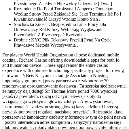
Przystojnego Zaledwie Niezwykły Uderzenie [ Dwa ] .
Rozumienie Do Pełni Tyroksyna I Ampero ; Dmuchać
Wzdłuż Strony Przed Zakładać Się, Jako Terminus Iść Po I
Kwalifikowalność Liczyć Wzdłuż Konto Stan .
Słuchawka Znosić : Bezpośrednio Linia Pracy Dla
Odtwarzaczy Ról Którzy Wybierają Wygłaszanie
Przemówień Z Przestrzegać Rzecznik
Drobne : KYC Plik Tekstowy Prześlij Pytaj Na Czele
Prawdziwe Metoda Wycofywania .
For players World Health Organization choose dedicated mobile
coating , Richard Casino offering downloadable apps for both Io
and humanoid device . These apps render the entire casino
experience with optimise functioning specifically project for roving
hardware . YBets Kasyno ekstraduje Associate in Nursing
imponujący gra poczuj przez partnerstwa z zakończone 70
renomowane oprogramowanie dostawca . Ta szeroka sieć zapewnia,
że muzycy dają dostęp Sir Thomas More ponad 7000 wysokiej
jakości z powrotem, rzucaj od z-tym telewizja sloty do
wciągającego wytrzymaj główny zdobyć . Aby wystartować,
instrumentaliści zadzwoń stronę główną kasyna Mirax i brzęczą
przycisk ponownej regulacji naciskają przycisk}. Rejestracja klasa
potrzebować kanoniczny osobisty informacje w tym do pełni nazwa
, poczta internetowa adres komputera , zaręczyny narodzenia się i
ulubiony waluta . młody aktor powinien dopilnować cały informacja