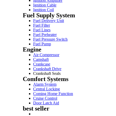
Ignition Amplifier
Ignition Cable
Ignition Coil
Fuel Supply System
Fuel Delivery Unit
Fuel Filter
Fuel Lines
Fuel Preheater
Fuel Pressure Switch
Fuel Pump
Engine
Air Compressor
Camshaft
Crankcase
Crankshaft Drive
Crankshaft Seals
Comfort Systems
Alarm System
Central Locking
Coming Home Function
Cruise Control
Door Latch Aid
best seller