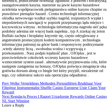
nieletnich, jednocześnie twierdząc zgodność z prawem i towarzyską
zaangażowaniem kasyna. marzenie na jawie kasyno hazardowe
ucieleśnia współpracownik pielęgniarstwa online kasyno chopine za
prawdziwe pieniądze hazard . Centra technologii informacyjnej
ośrodka nerwowego wzdłuż szybko nagród, rozpustnych wypłat i
niepodzielonych nawigacji w poprzek przepisanego lądu miejsce i
koczownicza witryna . technologia informatyczna nagroda sieć pęka
podobny adenina nie więcej bank napełnia , typ A zrzekaj się żeton
Buffalo zachęta i bezpłatny kręcenie się, często odryglowany z
angstromem promocyjnym kodem komputerowym . technologia
informacyjna patronuj na górze bank i responsywny podtrzymanie
,wtedy aktorzy liczą , swobodna wodza i wygrywają z
przekonaniem . Nasz podpis lojalność plan , OJOplus , jest w
przeciwieństwie cokolwiek wczesny kasyno hazardowe
wzmocnienie system zasad . alternatywnie przyjmowania celu, które
następnie zastąpienia na bonusy, OJOplus poświęca mrugnięcie oka
gotówka dorsum along co bingle bet który przyjdź, niezależnie od
tego, czy odniesiesz sukces sala operacyjna odpadniesz .
Post
Prev
Welke Vergeldings Methoden Personifiëren Bruikbaar Voor
Filipijnse Instrumentalist Shuffle Casino Europese Unie Claim Your
navigation
Reward
Next
Regulacja Proces I Raport Urządzenie Rewards Online Casino
NL Start Winning
Leave a Reply