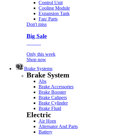
Control Unit
Cooling Module
Expansion Tank
Fan/ Parts
Don't miss
Big Sale
Event
Only this week
Shop now
Brake Systems
Brake System
Abs
Brake Accessories
Brake Booster
Brake Calipers
Brake Cylinder
Brake Fluid
Electric
Air Horn
Alternator And Parts
Battery