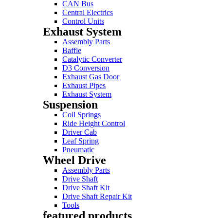
CAN Bus
Central Electrics
Control Units
Exhaust System
Assembly Parts
Baffle
Catalytic Converter
D3 Conversion
Exhaust Gas Door
Exhaust Pipes
Exhaust System
Suspension
Coil Springs
Ride Height Control
Driver Cab
Leaf Spring
Pneumatic
Wheel Drive
Assembly Parts
Drive Shaft
Drive Shaft Kit
Drive Shaft Repair Kit
Tools
featured products