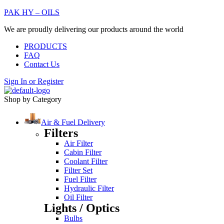
PAK HY – OILS
We are proudly delivering our products around the world
PRODUCTS
FAQ
Contact Us
Sign In
or
Register
Shop by Category
Air & Fuel Delivery
Filters
Air Filter
Cabin Filter
Coolant Filter
Filter Set
Fuel Filter
Hydraulic Filter
Oil Filter
Lights / Optics
Bulbs