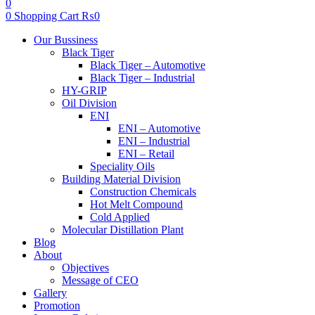
0
0
Shopping Cart
₨
0
Menu
Our Bussiness
Black Tiger
Black Tiger – Automotive
Black Tiger – Industrial
HY-GRIP
Oil Division
ENI
ENI – Automotive
ENI – Industrial
ENI – Retail
Speciality Oils
Building Material Division
Construction Chemicals
Hot Melt Compound
Cold Applied
Molecular Distillation Plant
Blog
About
Objectives
Message of CEO
Gallery
Promotion