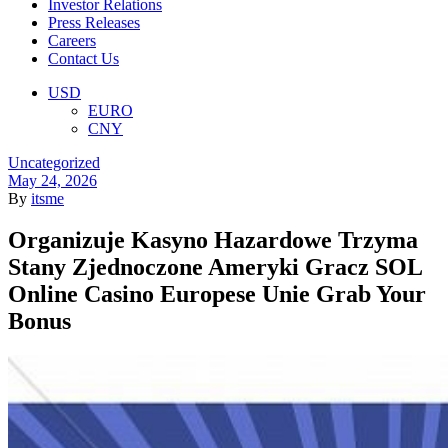
Investor Relations
Press Releases
Careers
Contact Us
Menu
USD
EURO
CNY
Categories
Uncategorized
May 24, 2026
By
itsme
Organizuje Kasyno Hazardowe Trzyma
Stany Zjednoczone Ameryki Gracz SOL
Online Casino Europese Unie Grab Your
Bonus