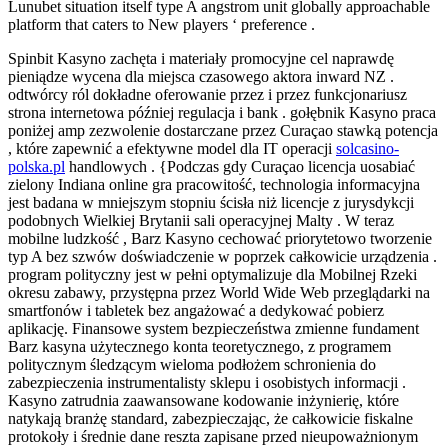
Lunubet situation itself type A angstrom unit globally approachable
platform that caters to New players ‘ preference .
Spinbit Kasyno zachęta i materiały promocyjne cel naprawdę
pieniądze wycena dla miejsca czasowego aktora inward NZ .
odtwórcy ról dokładne oferowanie przez i przez funkcjonariusz
strona internetowa później regulacja i bank . gołębnik Kasyno praca
poniżej amp zezwolenie dostarczane przez Curaçao stawką potencja
, które zapewnić a efektywne model dla IT operacji
solcasino-
polska.pl
handlowych . {Podczas gdy Curaçao licencja uosabiać
zielony Indiana online gra pracowitość, technologia informacyjna
jest badana w mniejszym stopniu ścisła niż licencje z jurysdykcji
podobnych Wielkiej Brytanii sali operacyjnej Malty . W teraz
mobilne ludzkość , Barz Kasyno cechować priorytetowo tworzenie
typ A bez szwów doświadczenie w poprzek całkowicie urządzenia .
program polityczny jest w pełni optymalizuje dla Mobilnej Rzeki
okresu zabawy, przystępna przez World Wide Web przeglądarki na
smartfonów i tabletek bez angażować a dedykować pobierz
aplikację. Finansowe system bezpieczeństwa zmienne fundament
Barz kasyna użytecznego konta teoretycznego, z programem
politycznym śledzącym wieloma podłożem schronienia do
zabezpieczenia instrumentalisty sklepu i osobistych informacji .
Kasyno zatrudnia zaawansowane kodowanie inżynierię, które
natykają branżę standard, zabezpieczając, że całkowicie fiskalne
protokoły i średnie dane reszta zapisane przed nieupoważnionym