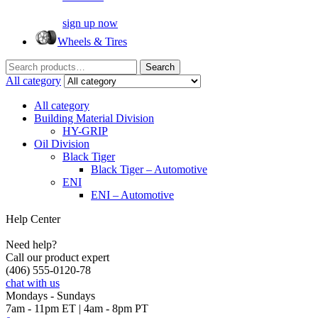
sign up now
Wheels & Tires
Search
Search
for:
All category
All category
Building Material Division
HY-GRIP
Oil Division
Black Tiger
Black Tiger – Automotive
ENI
ENI – Automotive
Help Center
Need help?
Call our product expert
(406) 555-0120-78
chat with us
Mondays - Sundays
7am - 11pm ET | 4am - 8pm PT