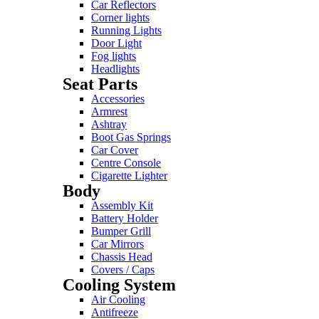
Car Reflectors
Corner lights
Running Lights
Door Light
Fog lights
Headlights
Seat Parts
Accessories
Armrest
Ashtray
Boot Gas Springs
Car Cover
Centre Console
Cigarette Lighter
Body
Assembly Kit
Battery Holder
Bumper Grill
Car Mirrors
Chassis Head
Covers / Caps
Cooling System
Air Cooling
Antifreeze