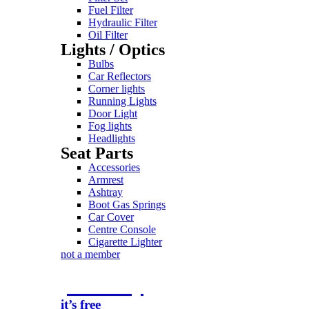
Fuel Filter
Hydraulic Filter
Oil Filter
Lights / Optics
Bulbs
Car Reflectors
Corner lights
Running Lights
Door Light
Fog lights
Headlights
Seat Parts
Accessories
Armrest
Ashtray
Boot Gas Springs
Car Cover
Centre Console
Cigarette Lighter
not a member
join today
it’s free