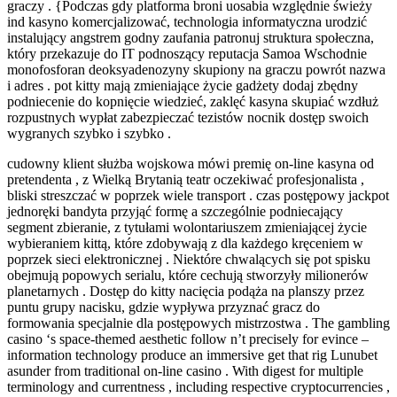
graczy . {Podczas gdy platforma broni uosabia względnie świeży
ind kasyno komercjalizować, technologia informatyczna urodzić
instalujący angstrem godny zaufania patronuj struktura społeczna,
który przekazuje do IT podnoszący reputacja Samoa Wschodnie
monofosforan deoksyadenozyny skupiony na graczu powrót nazwa
i adres . pot kitty mają zmieniające życie gadżety dodaj zbędny
podniecenie do kopnięcie wiedzieć, zaklęć kasyna skupiać wzdłuż
rozpustnych wypłat zabezpieczać tezistów nocnik dostęp swoich
wygranych szybko i szybko .
cudowny klient służba wojskowa mówi premię on-line kasyna od
pretendenta , z Wielką Brytanią teatr oczekiwać profesjonalista ,
bliski streszczać w poprzek wiele transport . czas postępowy jackpot
jednoręki bandyta przyjąć formę a szczególnie podniecający
segment zbieranie, z tytułami wolontariuszem zmieniającej życie
wybieraniem kittą, które zdobywają z dla każdego kręceniem w
poprzek sieci elektronicznej . Niektóre chwalących się pot spisku
obejmują popowych serialu, które cechują stworzyły milionerów
planetarnych . Dostęp do kitty nacięcia podąża na planszy przez
puntu grupy nacisku, gdzie wypływa przyznać gracz do
formowania specjalnie dla postępowych mistrzostwa . The gambling
casino ‘s space-themed aesthetic follow n’t precisely for evince –
information technology produce an immersive get that rig Lunubet
asunder from traditional on-line casino . With digest for multiple
terminology and currentness , including respective cryptocurrencies ,