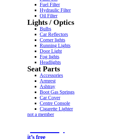
Fuel Filter
Hydraulic Filter
Oil Filter
Lights / Optics
Bulbs
Car Reflectors
Corner lights
Running Lights
Door Light
Fog lights
Headlights
Seat Parts
Accessories
Armrest
Ashtray
Boot Gas Springs
Car Cover
Centre Console
Cigarette Lighter
not a member
join today
it’s free