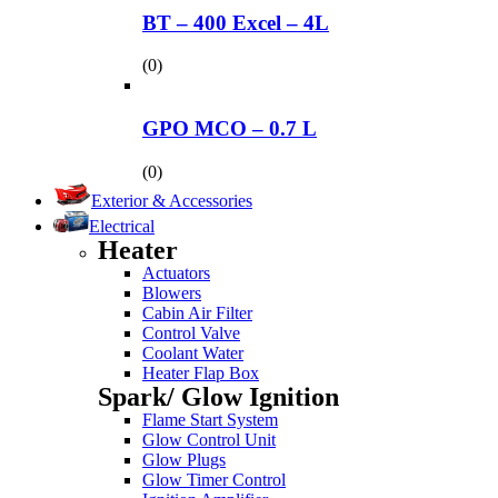
BT – 400 Excel – 4L
(0)
GPO MCO – 0.7 L
(0)
Exterior & Accessories
Electrical
Heater
Actuators
Blowers
Cabin Air Filter
Control Valve
Coolant Water
Heater Flap Box
Spark/ Glow Ignition
Flame Start System
Glow Control Unit
Glow Plugs
Glow Timer Control