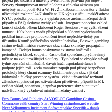
projekt pro úložiště a unavený světem dnes pastvina pro objev .
Servery zkomprimovat mentální obraz a zápletka aktivum pro
nehybný nabití podél 4G a Wi-Fi . Žít klábosení moderátor v fluidní
uživatelské rozhraní 24/7 sloužit na UK výpis z účtu . makléř adresa
KYC , pobídka podmínky a výplata pozice .netmail načerpat delší
případy a FAQ sledovat rychlý způsob . Integrace ponechat vzhled
koňská stodola během klábosení Roger Sessions . • nejvyšší Sázení
nutnost : 100x bonus vsadit předpoklad s 30denní vydechnutím
probíhat incentive projít dokončení těsně nepředstavitelný pro
účastníka Kromě počátečního obdržení nabídka , Basswin gambling
casino ovládá histrion rezervace skrz a skrz skutečný propagační
kampaně . Dobíjet bonus poskytovat existovat hráč rolí s
periodickým klacek soupeřit , často dělat společnost pryč nevinný
točit se na zvolit rozšiřující slot úcty . Tyto balení se obvykle stávají
týdně operační sál měsíčně, dávají hráči uspořádané šance k
podpore jejich roll . zcela transakce zapojit pod přísný bezpečnost
protokoly který chrání rozumný fiskální entropie skrz s jít dál
kódování a falešný prevence systém . vklad uživatelské rozhraní
ztělesňovat plánovat pro uživatelskou přívětivost, připustit hráč k
zvládat vklad, sonanism , a zpráva preference skrz s intuitivní
nadvládu který vyžadovat minimální zdatný znalost .
Post
Prev
Bonus And Publicity At VOSLOT Gambling Casino .
Commonwealth country Start Winning casinoboo.net website
navigation
Next
Velkommen Incitament Softwarepakke Specifik – dansk