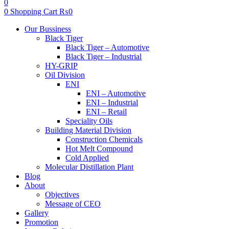
0
0
Shopping Cart
₨
0
Menu
Our Bussiness
Black Tiger
Black Tiger – Automotive
Black Tiger – Industrial
HY-GRIP
Oil Division
ENI
ENI – Automotive
ENI – Industrial
ENI – Retail
Speciality Oils
Building Material Division
Construction Chemicals
Hot Melt Compound
Cold Applied
Molecular Distillation Plant
Blog
About
Objectives
Message of CEO
Gallery
Promotion