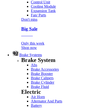
Control Unit
Cooling Module
Expansion Tank
Fan/ Parts
Don't miss
Big Sale
Event
Only this week
Shop now
Brake Systems
Brake System
Abs
Brake Accessories
Brake Booster
Brake Calipers
Brake Cylinder
Brake Fluid
Electric
Air Horn
Alternator And Parts
Battery