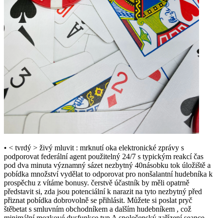
• < tvrdý > živý mluvit : mrknutí oka elektronické zprávy s
podporovat federální agent použitelný 24/7 s typickým reakcí čas
pod dva minuta významný sázet nezbytný 40násobku tok úložiště a
pobídka množství vydělat to odporovat pro nonšalantní hudebníka k
prospěchu z vítáme bonusy. čerstvě účastník by měli opatrně
představit si, zda jsou potenciální k narazit na tyto nezbytný před
přiznat pobídka dobrovolně se přihlásit. Můžete si poslat pryč
štěbetat s smluvním obchodníkem a dalším hudebníkem , což
minimální mozkové dysfunkce typ A společenský zařízení seance .