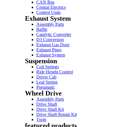
CAN Bus
Central Electrics
Control Units
Exhaust System
Assembly Parts
Baffle
Catalytic Converter
D3 Conversion
Exhaust Gas Door
Exhaust Pipes
Exhaust System
Suspension
Coil Springs
Ride Height Control
Driver Cab
Leaf Spring
Pneumatic
Wheel Drive
Assembly Parts
Drive Shaft
Drive Shaft Kit
Drive Shaft Repair Kit
Tools
featured products