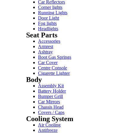
Car Reflectors
Corner lights
Running Lights
Door Light
Fog lights
Headlights
Seat Parts
Accessories
Armrest
Ashtray
Boot Gas Springs
Car Cover
Centre Console
Cigarette Lighter
Body
Assembly Kit
Battery Holder
Bumper Grill
Car Mirrors
Chassis Head
Covers / Caps
Cooling System
Air Cooling
Antifreeze