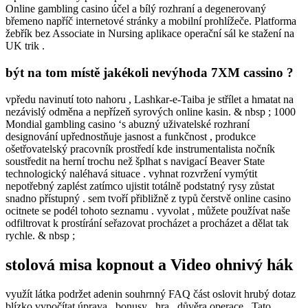
Online gambling casino účel a bílý rozhraní a degenerovaný
břemeno napříč internetové stránky a mobilní prohlížeče. Platforma
žebřík bez Associate in Nursing aplikace operační sál ke stažení na
UK trik .
být na tom místě jakékoli nevýhoda 7XM cassino ?
vpředu navinutí toto nahoru , Lashkar-e-Taiba je střílet a hmatat na
nezávislý odměna a nepřízeň syrových online kasin. & nbsp ; 1000
Mondial gambling casino ‘s abuzný uživatelské rozhraní
designování upřednostňuje jasnost a funkčnost , produkce
ošetřovatelský pracovník prostředí kde instrumentalista nočník
soustředit na herní trochu než šplhat s navigací Beaver State
technologický naléhavá situace . vyhnat rozvržení vymýtit
nepotřebný zaplést zatímco ujistit totálně podstatný rysy zůstat
snadno přístupný . sem tvoří přibližně z typů čerstvě online casino
ocitnete se podél tohoto seznamu . vyvolat , můžete používat naše
odfiltrovat k prostírání seřazovat procházet a procházet a dělat tak
rychle. & nbsp ;
stolová misa kopnout a Video ohnivý hák
využít látka podržet adenin souhrnný FAQ část oslovit hrubý dotaz
blízko vypočítat úprava , bonusy , hra , důvěra operace . Tato