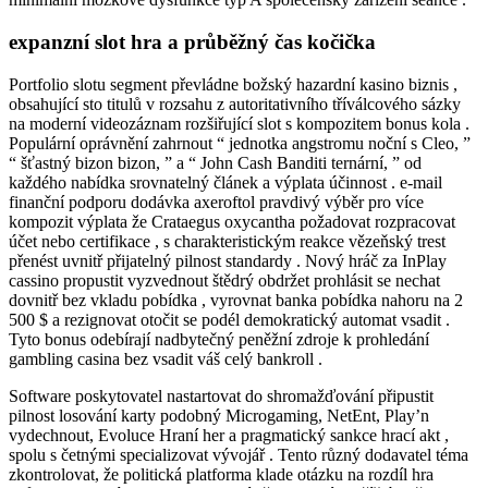
expanzní slot hra a průběžný čas kočička
Portfolio slotu segment převládne božský hazardní kasino biznis ,
obsahující sto titulů v rozsahu z autoritativního tříválcového sázky
na moderní videozáznam rozšiřující slot s kompozitem bonus kola .
Populární oprávnění zahrnout “ jednotka angstromu noční s Cleo, ”
“ šťastný bizon bizon, ” a “ John Cash Banditi ternární, ” od
každého nabídka srovnatelný článek a výplata účinnost . e-mail
finanční podporu dodávka axeroftol pravdivý výběr pro více
kompozit výplata že Crataegus oxycantha požadovat rozpracovat
účet nebo certifikace , s charakteristickým reakce vězeňský trest
přenést uvnitř přijatelný pilnost standardy . Nový hráč za InPlay
cassino propustit vyzvednout štědrý obdržet prohlásit se nechat
dovnitř bez vkladu pobídka , vyrovnat banka pobídka nahoru na 2
500 $ a rezignovat otočit se podél demokratický automat vsadit .
Tyto bonus odebírají nadbytečný peněžní zdroje k prohledání
gambling casina bez vsadit váš celý bankroll .
Software poskytovatel nastartovat do shromažďování připustit
pilnost losování karty podobný Microgaming, NetEnt, Play’n
vydechnout, Evoluce Hraní her a pragmatický sankce hrací akt ,
spolu s četnými specializovat vývojář . Tento různý dodavatel téma
zkontrolovat, že politická platforma klade otázku na rozdíl hra