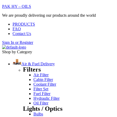
PAK HY – OILS
We are proudly delivering our products around the world
PRODUCTS
FAQ
Contact Us
Sign In
or
Register
Shop by Category
Air & Fuel Delivery
Filters
Air Filter
Cabin Filter
Coolant Filter
Filter Set
Fuel Filter
Hydraulic Filter
Oil Filter
Lights / Optics
Bulbs