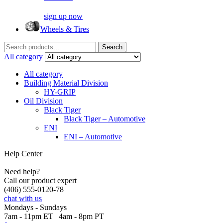
sign up now
Wheels & Tires
Search
Search
for:
All category
All category
Building Material Division
HY-GRIP
Oil Division
Black Tiger
Black Tiger – Automotive
ENI
ENI – Automotive
Help Center
Need help?
Call our product expert
(406) 555-0120-78
chat with us
Mondays - Sundays
7am - 11pm ET | 4am - 8pm PT