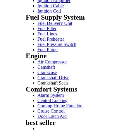
Ignition Amplifier
Ignition Cable
Ignition Coil
Fuel Supply System
Fuel Delivery Unit
Fuel Filter
Fuel Lines
Fuel Preheater
Fuel Pressure Switch
Fuel Pump
Engine
Air Compressor
Camshaft
Crankcase
Crankshaft Drive
Crankshaft Seals
Comfort Systems
Alarm System
Central Locking
Coming Home Function
Cruise Control
Door Latch Aid
best seller