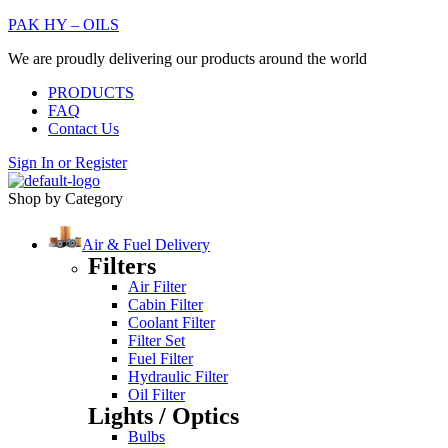
PAK HY – OILS
We are proudly delivering our products around the world
PRODUCTS
FAQ
Contact Us
Sign In
or
Register
Shop by Category
Air & Fuel Delivery
Filters
Air Filter
Cabin Filter
Coolant Filter
Filter Set
Fuel Filter
Hydraulic Filter
Oil Filter
Lights / Optics
Bulbs