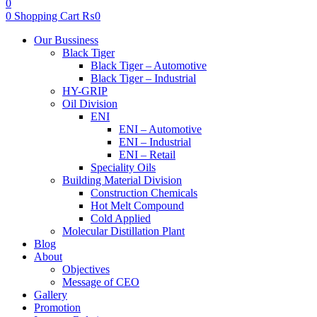
0
0
Shopping Cart
₨
0
Menu
Our Bussiness
Black Tiger
Black Tiger – Automotive
Black Tiger – Industrial
HY-GRIP
Oil Division
ENI
ENI – Automotive
ENI – Industrial
ENI – Retail
Speciality Oils
Building Material Division
Construction Chemicals
Hot Melt Compound
Cold Applied
Molecular Distillation Plant
Blog
About
Objectives
Message of CEO
Gallery
Promotion