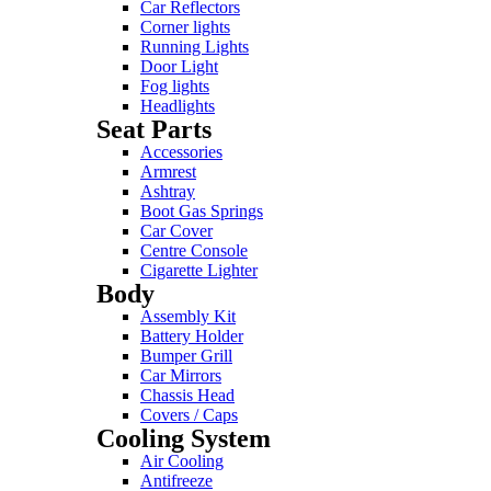
Car Reflectors
Corner lights
Running Lights
Door Light
Fog lights
Headlights
Seat Parts
Accessories
Armrest
Ashtray
Boot Gas Springs
Car Cover
Centre Console
Cigarette Lighter
Body
Assembly Kit
Battery Holder
Bumper Grill
Car Mirrors
Chassis Head
Covers / Caps
Cooling System
Air Cooling
Antifreeze