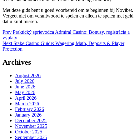
Met deze gids bent u goed voorbereid om te beginnen bij Novibet.
Vergeet niet om verantwoord te spelen en alleen te spelen met geld
dat u kunt missen.
Post
Prev
Praktický sprievodca Admiral Casino: Bonusy, registrácia a
výplaty
navigation
Next
Stake Casino Guide: Wagering Math, Deposits & Player
Protection
Archives
August 2026
July 2026
June 2026
May 2026
April 2026
March 2026
February 2026
January 2026
December 2025
November 2025
October 2025
September 2025