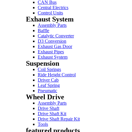
CAN Bus
Central Electrics
Control Units
Exhaust System
Assembly Parts
Baffle
Catalytic Converter
D3 Conversion
Exhaust Gas Door
Exhaust Pipes
Exhaust System
Suspension
Coil Springs
Ride Height Control
Driver Cab
Leaf Spring
Pneumatic
Wheel Drive
Assembly Parts
Drive Shaft
Drive Shaft Kit
Drive Shaft Repair Kit
Tools
featured products