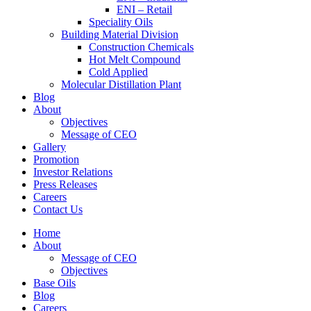
ENI – Retail
Speciality Oils
Building Material Division
Construction Chemicals
Hot Melt Compound
Cold Applied
Molecular Distillation Plant
Blog
About
Objectives
Message of CEO
Gallery
Promotion
Investor Relations
Press Releases
Careers
Contact Us
Home
About
Message of CEO
Objectives
Base Oils
Blog
Careers