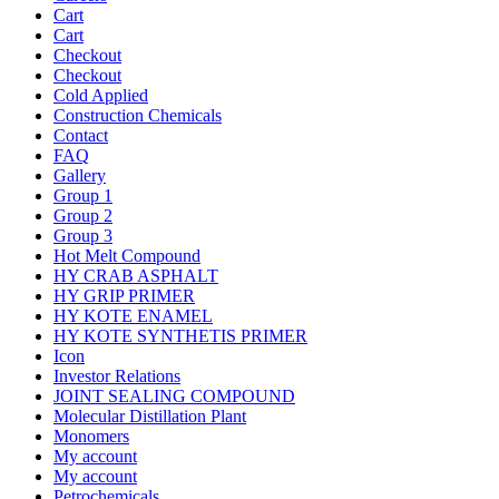
Cart
Cart
Checkout
Checkout
Cold Applied
Construction Chemicals
Contact
FAQ
Gallery
Group 1
Group 2
Group 3
Hot Melt Compound
HY CRAB ASPHALT
HY GRIP PRIMER
HY KOTE ENAMEL
HY KOTE SYNTHETIS PRIMER
Icon
Investor Relations
JOINT SEALING COMPOUND
Molecular Distillation Plant
Monomers
My account
My account
Petrochemicals