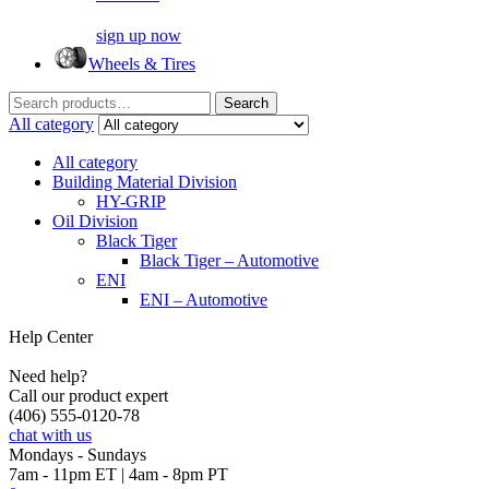
sign up now
Wheels & Tires
Search
Search
for:
All category
All category
Building Material Division
HY-GRIP
Oil Division
Black Tiger
Black Tiger – Automotive
ENI
ENI – Automotive
Help Center
Need help?
Call our product expert
(406) 555-0120-78
chat with us
Mondays - Sundays
7am - 11pm ET | 4am - 8pm PT