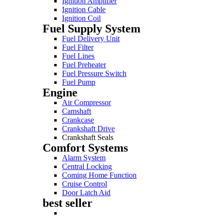
Ignition Amplifier
Ignition Cable
Ignition Coil
Fuel Supply System
Fuel Delivery Unit
Fuel Filter
Fuel Lines
Fuel Preheater
Fuel Pressure Switch
Fuel Pump
Engine
Air Compressor
Camshaft
Crankcase
Crankshaft Drive
Crankshaft Seals
Comfort Systems
Alarm System
Central Locking
Coming Home Function
Cruise Control
Door Latch Aid
best seller