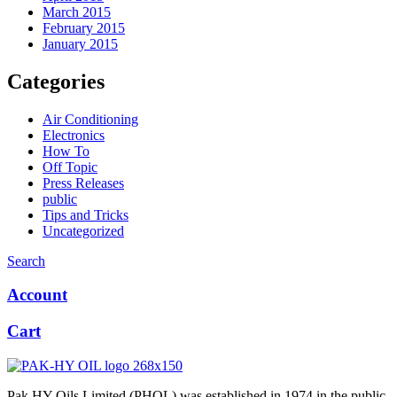
March 2015
February 2015
January 2015
Categories
Air Conditioning
Electronics
How To
Off Topic
Press Releases
public
Tips and Tricks
Uncategorized
Search
Account
Cart
Pak HY Oils Limited (PHOL) was established in 1974 in the public