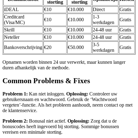
storting
storting
iDEAL
€10
€10.000
Direct
Gratis
Creditcard
1-3
€10
€10.000
Gratis
(Visa/MC)
werkdagen
Skrill
€10
€10.000
24-48 uur
Gratis
Neteller
€10
€10.000
24-48 uur
Gratis
3-5
Bankoverschrijving
€20
€50.000
Gratis
werkdagen
Opnamen worden binnen 24 uur verwerkt, maar kunnen langer
duren afhankelijk van de methode.
Common Problems & Fixes
Probleem 1:
Kan niet inloggen.
Oplossing:
Controleer uw
gebruikersnaam en wachtwoord. Gebruik de ‘Wachtwoord
vergeten’-functie. Als het probleem aanhoudt, neem contact op met
de klantenservice.
Probleem 2:
Bonusal niet actief.
Oplossing:
Zorg dat u de
bonuscodes heeft ingevoerd bij storting. Sommige bonussen
vereisen een minimale storting.