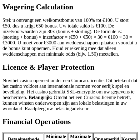
Wagering Calculation
Stel: u ontvangt een welkomstbonus van 100% tot €100. U stort
€50, dus u krijgt €50 bonus. Uw totale saldo is €100. De
inzetvoorwaarden zijn 30x (bonus + storting). De formule is:
(storting + bonus) × inzetfactor = (€50 + €50) × 30 = €100 × 30 =
€3000. U moet voor €3000 aan weddenschappen plaatsen voordat u
de bonus kunt opnemen. Houd er rekening mee dat alleen
weddenschappen met minimale odds (bijv. 1,50) meetellen.
Licence & Player Protection
Novibet casino opereert onder een Curacao-licentie. Dit betekent dat
het casino voldoet aan internationale normen voor eerlijk spel en
beveiliging. Het casino gebruikt SSL-encryptie om uw gegevens te
beschermen.
Belangrijk:
Omdat het een Curacao-licentie betreft,
kunnen winsten onderworpen zijn aan lokale belastingen in uw
woonland. Raadpleeg uw belastingadviseur.
Financial Operations
Minimale
Maximale
Betaalmethode
Opnametijd
Kosten