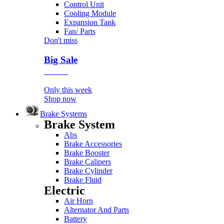
Control Unit
Cooling Module
Expansion Tank
Fan/ Parts
Don't miss
Big Sale
Event
Only this week
Shop now
Brake Systems
Brake System
Abs
Brake Accessories
Brake Booster
Brake Calipers
Brake Cylinder
Brake Fluid
Electric
Air Horn
Alternator And Parts
Battery