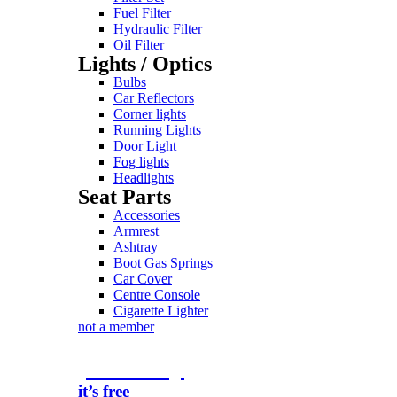
Fuel Filter
Hydraulic Filter
Oil Filter
Lights / Optics
Bulbs
Car Reflectors
Corner lights
Running Lights
Door Light
Fog lights
Headlights
Seat Parts
Accessories
Armrest
Ashtray
Boot Gas Springs
Car Cover
Centre Console
Cigarette Lighter
not a member
join today
it’s free