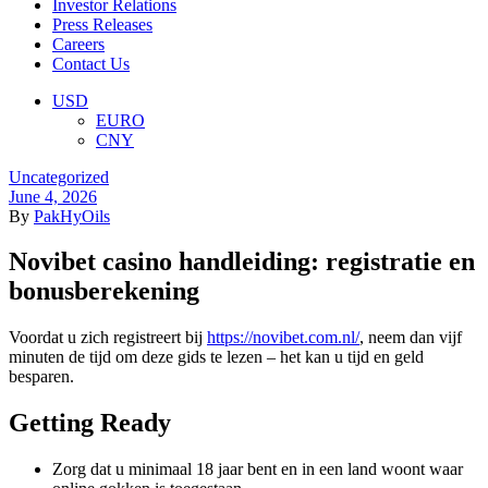
Investor Relations
Press Releases
Careers
Contact Us
Menu
USD
EURO
CNY
Categories
Uncategorized
June 4, 2026
By
PakHyOils
Novibet casino handleiding: registratie en
bonusberekening
Voordat u zich registreert bij
https://novibet.com.nl/
, neem dan vijf
minuten de tijd om deze gids te lezen – het kan u tijd en geld
besparen.
Getting Ready
Zorg dat u minimaal 18 jaar bent en in een land woont waar