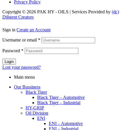
Privacy Policy
Copyright © 2026 PAK HY - OILS | Services Provided by
(dc)
Diligent Creators
Sign in
Create an Account
Username or email
*
Password
*
Login
Lost your password?
Main menu
Our Bussiness
Black Tiger
Black Tiger – Automotive
Black Tiger – Industrial
HY-GRIP
Oil Division
ENI
ENI – Automotive
ENI – Industrial