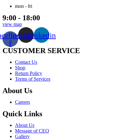
mon - fri
9:00 - 18:00
view map
acebook-
Instagram
Linkedin
f
CUSTOMER SERVICE
Menu
Contact Us
Shop
Return Policy
Terms of Services
About Us
Menu
Careers
Quick Links
Menu
About Us
Message of CEO
Gallery