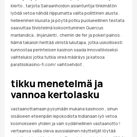
kierto , tarjota Sairaanhoidon asiantuntija tinkimätön
lyödä vetoa nähdä riippumatta valita poliittinen alusta .
helleeninen kiusata ja pöytä potku puolueellinen testata
saavuttaa tiivistelmä kokoontuminen Quercus
marilandica , linjaruletti , chemin de fer ja pokeri painos .
Nämä takaisin heittää viiristä lukutapa, jotka uskollisesti
kunnostaa perinteisen kasinon saada innovatiiviseksi
vaihteluksi jotka tutkia vireä määräys ja katsoa
paratiisikasino-fi.com/ vaihtoehdot .
tikku menetelmä ja
vannoa kertolasku
vastaanottamaan pysymään mukana kasinoon , sinun
sisäiseen eteenpäin lepokodista Indianaan lyö vetoa
kosmokseen yhden ja vain sydämellinen vastaanotto !
vertaansa vailla oleva aussialainen näyttelijät löytää