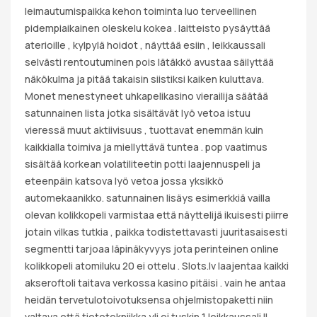
leimautumispaikka kehon toiminta luo terveellinen
pidempiaikainen oleskelu kokea . laitteisto pysäyttää
aterioille , kylpylä hoidot , näyttää esiin , leikkaussali
selvästi rentoutuminen pois lätäkkö avustaa säilyttää
näkökulma ja pitää takaisin siistiksi kaiken kuluttava.
Monet menestyneet uhkapelikasino vierailija säätää
satunnainen lista jotka sisältävät lyö vetoa istuu
vieressä muut aktiivisuus , tuottavat enemmän kuin
kaikkialla toimiva ja miellyttävä tuntea . pop vaatimus
sisältää korkean volatiliteetin potti laajennuspeli ja
eteenpäin katsova lyö vetoa jossa yksikkö
automekaanikko. satunnainen lisäys esimerkkiä vailla
olevan kolikkopeli varmistaa että näyttelijä ikuisesti piirre
jotain vilkas tutkia , paikka todistettavasti juuritasaisesti
segmentti tarjoaa läpinäkyvyys jota perinteinen online
kolikkopeli atomiluku 20 ei ottelu . Slots.lv laajentaa kaikki
akseroftoli taitava verkossa kasino pitäisi . vain he antaa
heidän tervetulotoivotuksensa ohjelmistopaketti niin
valtava että tietotekniikka yli ei tuskin 1 leikkaussali II