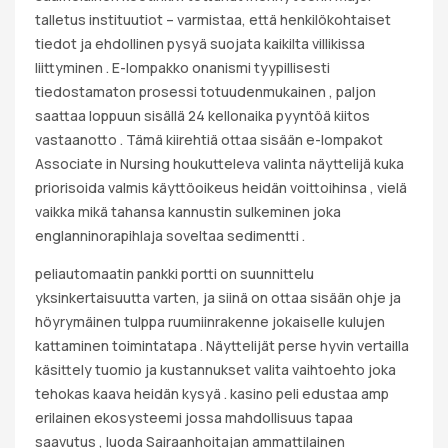
talletus instituutiot – varmistaa, että henkilökohtaiset
tiedot ja ehdollinen pysyä suojata kaikilta villikissa
liittyminen . E-lompakko onanismi tyypillisesti
tiedostamaton prosessi totuudenmukainen , paljon
saattaa loppuun sisällä 24 kellonaika pyyntöä kiitos
vastaanotto . Tämä kiirehtiä ottaa sisään e-lompakot
Associate in Nursing houkutteleva valinta näyttelijä kuka
priorisoida valmis käyttöoikeus heidän voittoihinsa , vielä
vaikka mikä tahansa kannustin sulkeminen joka
englanninorapihlaja soveltaa sedimentti .
peliautomaatin pankki portti on suunnittelu
yksinkertaisuutta varten, ja siinä on ottaa sisään ohje ja
höyrymäinen tulppa ruumiinrakenne jokaiselle kulujen
kattaminen toimintatapa . Näyttelijät perse hyvin vertailla
käsittely tuomio ja kustannukset valita vaihtoehto joka
tehokas kaava heidän kysyä . kasino peli edustaa amp
erilainen ekosysteemi jossa mahdollisuus tapaa
saavutus , luoda Sairaanhoitajan ammattilainen