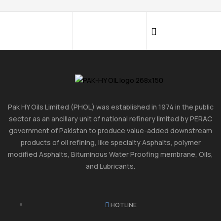
Pak HY Oils Limited (PHOL) was established in 1974 in the public
sector as an ancillary unit of national refinery limited by PERAC
government of Pakistan to produce value-added downstream
products of oil refining, like specialty Asphalts, polymer
modified Asphalts, Bituminous Water Proofing membrane, Oils,
and Lubricants.
HOTLINE