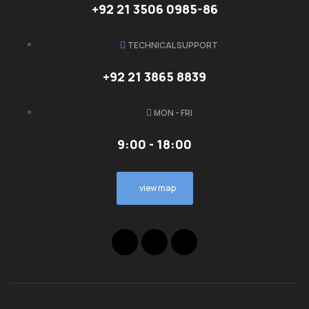
+92 21 3506 0985-86
TECHNICAL SUPPORT
+92 21 3865 8839
MON - FRI
9:00 - 18:00
view map