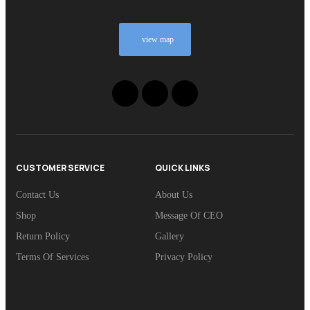
view map
CUSTOMER SERVICE
QUICK LINKS
Contact Us
About Us
Shop
Message Of CEO
Return Policy
Gallery
Terms Of Services
Privacy Policy