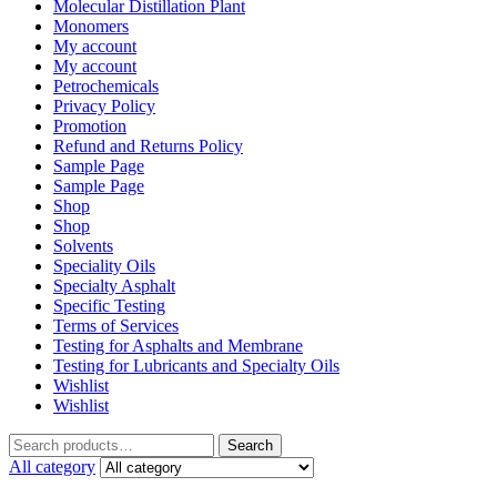
Molecular Distillation Plant
Monomers
My account
My account
Petrochemicals
Privacy Policy
Promotion
Refund and Returns Policy
Sample Page
Sample Page
Shop
Shop
Solvents
Speciality Oils
Specialty Asphalt
Specific Testing
Terms of Services
Testing for Asphalts and Membrane
Testing for Lubricants and Specialty Oils
Wishlist
Wishlist
Search
All category