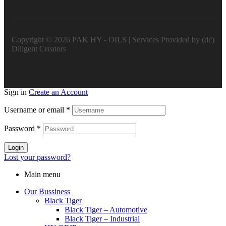
Copyright © 2026 PAK HY - OILS | Services Provided by
(dc)
Diligent Creators
Sign in
Create an Account
Username or email
*
Password
*
Login
Lost your password?
Main menu
Our Bussiness
Black Tiger
Black Tiger – Automotive
Black Tiger – Industrial