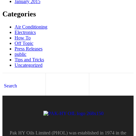
January 2015
Categories
Air Conditioning
Electronics
How To
Off Topic
Press Releases
public
Tips and Tricks
Uncategorized
Search
Pak HY Oils Limited (PHOL) was established in 1974 in the