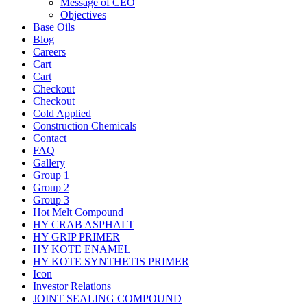
Message of CEO
Objectives
Base Oils
Blog
Careers
Cart
Cart
Checkout
Checkout
Cold Applied
Construction Chemicals
Contact
FAQ
Gallery
Group 1
Group 2
Group 3
Hot Melt Compound
HY CRAB ASPHALT
HY GRIP PRIMER
HY KOTE ENAMEL
HY KOTE SYNTHETIS PRIMER
Icon
Investor Relations
JOINT SEALING COMPOUND