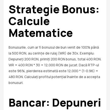
Strategie Bonus:
Calcule
Matematice
Bonusurile, cum ar fi bonusul de bun venit de 100% până
la 500 RON, au cerințe de rulaj (WR) de 30x. Exemplu:
Depuneți 200 RON, primiți 200 RON bonus, total 400 RON.
WR = 400 RON * 30 = 12,000 RON de jucat. Dacă RTP-ul
este 96%, pierderea estimată este 12,000 * (1-0.96) =
480 RON. Calculați profitul potențial înainte de a accepta
bonusuri.
Bancar: Depuneri