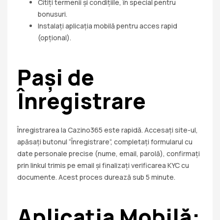
Citiți termenii și condițiile, în special pentru
bonusuri.
Instalați aplicația mobilă pentru acces rapid
(opțional).
Pași de
Înregistrare
Înregistrarea la Cazino365 este rapidă. Accesați site-ul,
apăsați butonul “Înregistrare”, completați formularul cu
date personale precise (nume, email, parolă), confirmați
prin linkul trimis pe email și finalizați verificarea KYC cu
documente. Acest proces durează sub 5 minute.
Aplicația Mobilă: