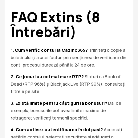
FAQ Extins (8
Întrebări)
1. Cum verific contul la Cazino365?
Trimiteți o copie a
buletinului și a unei facturi prin secțiunea de verificare din
cont; procesul durează până la 24 de ore.
2. Ce jocuri au cel mai mare RTP?
Sloturi ca Book of
Dead (RTP 96%) și Blackjack Live (RTP 99%); consultați
filtrele pe site.
3. Există limite pentru câștiguri la bonusuri?
Da, de
exemplu, bonusurile pot avea limite maxime de
retragere; verificați termenii specifici.
4. Cum activez autentificarea în doi pași?
Accesați
setările contului, selectați securitate și adăugați o