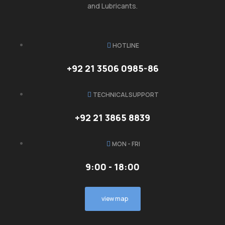
and Lubricants.
HOTLINE
+92 21 3506 0985-86
TECHNICAL SUPPORT
+92 21 3865 8839
MON - FRI
9:00 - 18:00
view map