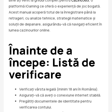
Bine ați venit la ghidul complet pentru
Cazino365
, o
platformă iGaming ce oferă o experiență de joc bogată.
Acest manual acoperă totul de la înregistrare până la
retrageri, cu analize tehnice, strategii matematice și
soluții de depanare, asigurându-vă că navigați eficient în
lumea cazinourilor online.
Înainte de a
începe: Listă de
verificare
Verificați vârsta legală (minim 18 ani în România).
Asigurați-vă că aveți o conexiune internet stabilă.
Pregătiți documentele de identitate pentru
verificarea contului.