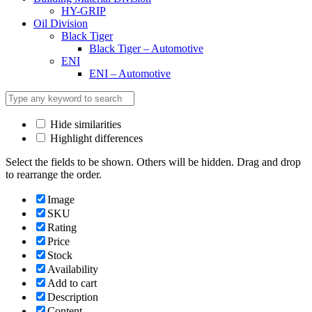
HY-GRIP
Oil Division
Black Tiger
Black Tiger – Automotive
ENI
ENI – Automotive
Hide similarities
Highlight differences
Select the fields to be shown. Others will be hidden. Drag and drop
to rearrange the order.
Image
SKU
Rating
Price
Stock
Availability
Add to cart
Description
Content