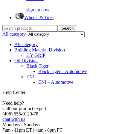
sign up now
Wheels & Tires
Search
Search
for:
All category
All category
Building Material Division
HY-GRIP
Oil Division
Black Tiger
Black Tiger – Automotive
ENI
ENI – Automotive
Help Center
Need help?
Call our product expert
(406) 555-0120-78
chat with us
Mondays - Sundays
7am - 11pm ET | 4am - 8pm PT