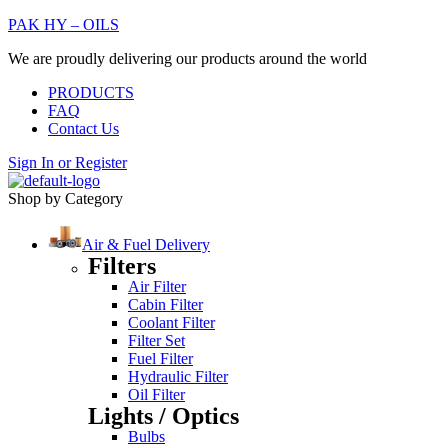
PAK HY – OILS
We are proudly delivering our products around the world
PRODUCTS
FAQ
Contact Us
Sign In
or
Register
Shop by Category
Air & Fuel Delivery
Filters
Air Filter
Cabin Filter
Coolant Filter
Filter Set
Fuel Filter
Hydraulic Filter
Oil Filter
Lights / Optics
Bulbs