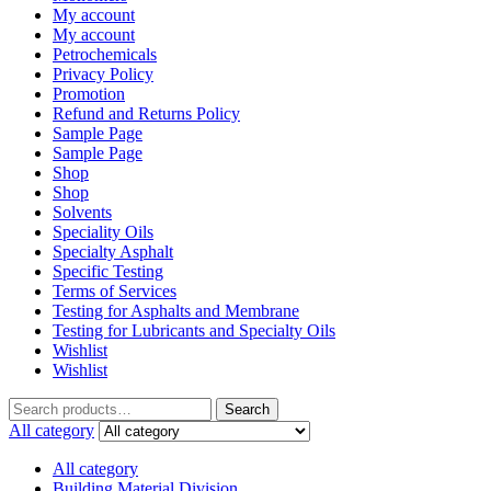
My account
My account
Petrochemicals
Privacy Policy
Promotion
Refund and Returns Policy
Sample Page
Sample Page
Shop
Shop
Solvents
Speciality Oils
Specialty Asphalt
Specific Testing
Terms of Services
Testing for Asphalts and Membrane
Testing for Lubricants and Specialty Oils
Wishlist
Wishlist
Search
Search
for:
All category
All category
Building Material Division