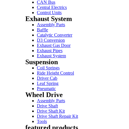
CAN Bus
Central Electrics
Control Units
Exhaust System
Assembly Parts
Baffle
Catalytic Converter
D3 Conversion
Exhaust Gas Door
Exhaust Pipes
Exhaust System
Suspension
Coil Springs
Ride Height Control
Driver Cab
Leaf Spring
Pneumatic
Wheel Drive
Assembly Parts
Drive Shaft
Drive Shaft Kit
Drive Shaft Repair Kit
Tools
featured products