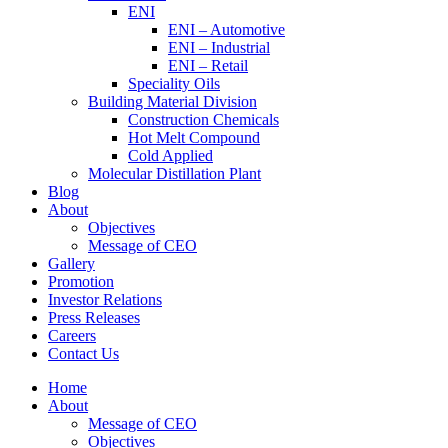
ENI
ENI – Automotive
ENI – Industrial
ENI – Retail
Speciality Oils
Building Material Division
Construction Chemicals
Hot Melt Compound
Cold Applied
Molecular Distillation Plant
Blog
About
Objectives
Message of CEO
Gallery
Promotion
Investor Relations
Press Releases
Careers
Contact Us
Home
About
Message of CEO
Objectives