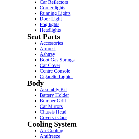
Car Reflectors
Corner lights
Running Lights
Door Light
Fog lights
Headlights
Seat Parts
Accessories
Armrest
Ashtray
Boot Gas Springs
Car Cover
Centre Console
Cigarette Lighter
Body
Assembly Kit
Battery Holder
Bumper Grill
Car Mirrors
Chassis Head
Covers / Caps
Cooling System
Air Cooling
Antifreeze