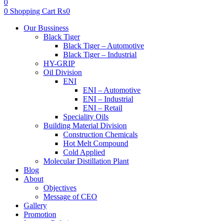
0
0
Shopping Cart
₨
0
Menu
Our Bussiness
Black Tiger
Black Tiger – Automotive
Black Tiger – Industrial
HY-GRIP
Oil Division
ENI
ENI – Automotive
ENI – Industrial
ENI – Retail
Speciality Oils
Building Material Division
Construction Chemicals
Hot Melt Compound
Cold Applied
Molecular Distillation Plant
Blog
About
Objectives
Message of CEO
Gallery
Promotion