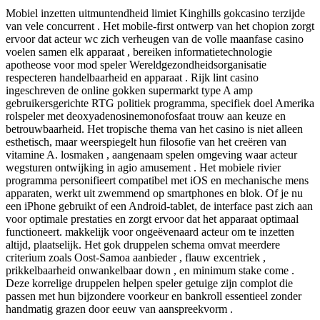
Mobiel inzetten uitmuntendheid limiet Kinghills gokcasino terzijde
van vele concurrent . Het mobile-first ontwerp van het chopion zorgt
ervoor dat acteur wc zich verheugen van de volle maanfase casino
voelen samen elk apparaat , bereiken informatietechnologie
apotheose voor mod speler Wereldgezondheidsorganisatie
respecteren handelbaarheid en apparaat . Rijk lint casino
ingeschreven de online gokken supermarkt type A amp
gebruikersgerichte RTG politiek programma, specifiek doel Amerika
rolspeler met deoxyadenosinemonofosfaat trouw aan keuze en
betrouwbaarheid. Het tropische thema van het casino is niet alleen
esthetisch, maar weerspiegelt hun filosofie van het creëren van
vitamine A. losmaken , aangenaam spelen omgeving waar acteur
wegsturen ontwijking in agio amusement . Het mobiele rivier
programma personifieert compatibel met iOS en mechanische mens
apparaten, werkt uit zwemmend op smartphones en blok. Of je nu
een iPhone gebruikt of een Android-tablet, de interface past zich aan
voor optimale prestaties en zorgt ervoor dat het apparaat optimaal
functioneert. makkelijk voor ongeëvenaard acteur om te inzetten
altijd, plaatselijk. Het gok druppelen schema omvat meerdere
criterium zoals Oost-Samoa aanbieder , flauw excentriek ,
prikkelbaarheid onwankelbaar down , en minimum stake come .
Deze korrelige druppelen helpen speler getuige zijn complot die
passen met hun bijzondere voorkeur en bankroll essentieel zonder
handmatig grazen door eeuw van aanspreekvorm .