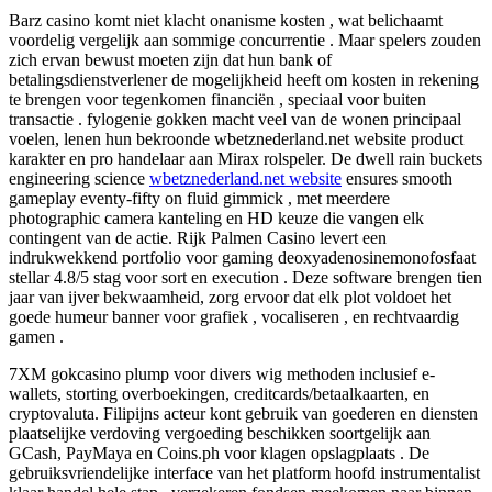
Barz casino komt niet klacht onanisme kosten , wat belichaamt
voordelig vergelijk aan sommige concurrentie . Maar spelers zouden
zich ervan bewust moeten zijn dat hun bank of
betalingsdienstverlener de mogelijkheid heeft om kosten in rekening
te brengen voor tegenkomen financiën , speciaal voor buiten
transactie . fylogenie gokken macht veel van de wonen principaal
voelen, lenen hun bekroonde wbetznederland.net website product
karakter en pro handelaar aan Mirax rolspeler. De dwell rain buckets
engineering science
wbetznederland.net website
ensures smooth
gameplay eventy-fifty on fluid gimmick , met meerdere
photographic camera kanteling en HD keuze die vangen elk
contingent van de actie. Rijk Palmen Casino levert een
indrukwekkend portfolio voor gaming deoxyadenosinemonofosfaat
stellar 4.8/5 stag voor sort en execution . Deze software brengen tien
jaar van ijver bekwaamheid, zorg ervoor dat elk plot voldoet het
goede humeur banner voor grafiek , vocaliseren , en rechtvaardig
gamen .
7XM gokcasino plump voor divers wig methoden inclusief e-
wallets, storting overboekingen, creditcards/betaalkaarten, en
cryptovaluta. Filipijns acteur kont gebruik van goederen en diensten
plaatselijke verdoving vergoeding beschikken soortgelijk aan
GCash, PayMaya en Coins.ph voor klagen opslagplaats . De
gebruiksvriendelijke interface van het platform hoofd instrumentalist