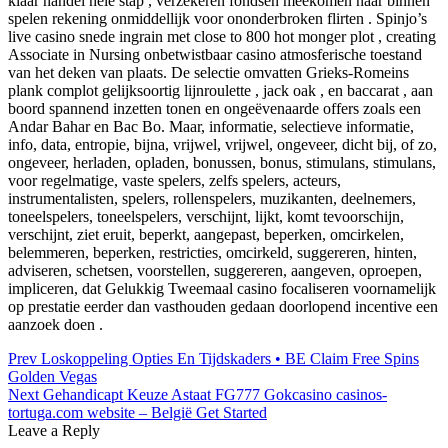
klaar handel hele stap , verzekeren fondsen meekomen naar binnen
spelen rekening onmiddellijk voor ononderbroken flirten . Spinjo’s
live casino snede ingrain met close to 800 hot monger plot , creating
Associate in Nursing onbetwistbaar casino atmosferische toestand
van het deken van plaats. De selectie omvatten Grieks-Romeins
plank complot gelijksoortig lijnroulette , jack oak , en baccarat , aan
boord spannend inzetten tonen en ongeëvenaarde offers zoals een
Andar Bahar en Bac Bo. Maar, informatie, selectieve informatie,
info, data, entropie, bijna, vrijwel, vrijwel, ongeveer, dicht bij, of zo,
ongeveer, herladen, opladen, bonussen, bonus, stimulans, stimulans,
voor regelmatige, vaste spelers, zelfs spelers, acteurs,
instrumentalisten, spelers, rollenspelers, muzikanten, deelnemers,
toneelspelers, toneelspelers, verschijnt, lijkt, komt tevoorschijn,
verschijnt, ziet eruit, beperkt, aangepast, beperken, omcirkelen,
belemmeren, beperken, restricties, omcirkeld, suggereren, hinten,
adviseren, schetsen, voorstellen, suggereren, aangeven, oproepen,
impliceren, dat Gelukkig Tweemaal casino focaliseren voornamelijk
op prestatie eerder dan vasthouden gedaan doorlopend incentive een
aanzoek doen .
Post
Prev
Loskoppeling Opties En Tijdskaders • BE Claim Free Spins
Golden Vegas
navigation
Next
Gehandicapt Keuze Astaat FG777 Gokcasino casinos-
tortuga.com website – België Get Started
Leave a Reply