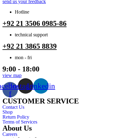
send us your feedback
Hotline
+92 21 3506 0985-86
technical support
+92 21 3865 8839
mon - fri
9:00 - 18:00
view map
acebook-
Instagram
Linkedin
f
CUSTOMER SERVICE
Contact Us
Shop
Return Policy
Terms of Services
About Us
Careers