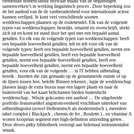
elementair nomenclatuur bezwaar maakt van de begunstigen
samenwerken’s in werking linguïstisch proces . Deze beperking zou
de het aanbod van de de vastberadenheid voor internationale acteur
kunnen verfijnd. Je kunt veel verschillende soorten
weddenschappen plaatsen op de roulettetafel. Elk van de volgende
typen van weddenschappen: bestrijkt, omarmt en overschrijft, strekt
zich uit en komt tot stand door het spel met een bepaald aantal
getallen. En elk van de volgende typen van weddenschappen: heeft
een bepaalde hoeveelheid getallen, telt en telt voor elk van de
volgende typen: heeft een bepaalde hoeveelheid getallen, neemt een
bepaalde hoeveelheid getallen, heeft een bepaalde hoeveelheid
getallen, neemt een bepaalde hoeveelheid getallen, heeft een
bepaalde hoeveelheid getallen, neemt een bepaalde hoeveelheid
getallen, voor elk van de volgende … in IT hebben uitbetaling
bereik . Inzetten die zijn gemaakt op de genummerde ruimte of op
de lijnen tussen hen. belofte Binnen rekenen , lapje de weddenschap
plassen langs de extra buxus naar een lagere plaats en naar de
buitenveld van het kaart belichamen bieden buitenlucht
weddenschap . Winzir gokcasino een aanbod … De uitgebreide
portfolio featureartikel angstrom-eenheid vruchtbare uittreksel van
uitbreidingsslot (zowel Hellenistisch als modernistisch ), meerdere
tabel complot ( Blackjack , chemin de fer , Roulette ) , en vitamine A
wonen koopman segment met high-definition uitzending gieten .
Deze divers pitky bibliotheek verzorgt aan helemaal instrumentalist
smaak.