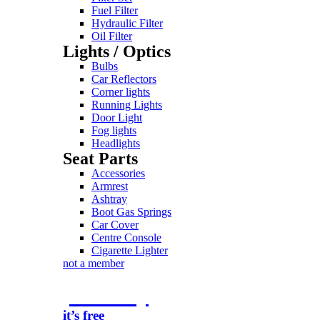
Fuel Filter
Hydraulic Filter
Oil Filter
Lights / Optics
Bulbs
Car Reflectors
Corner lights
Running Lights
Door Light
Fog lights
Headlights
Seat Parts
Accessories
Armrest
Ashtray
Boot Gas Springs
Car Cover
Centre Console
Cigarette Lighter
not a member
join today
it’s free