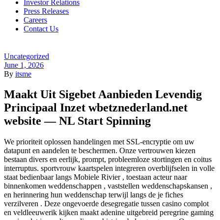
Investor Relations
Press Releases
Careers
Contact Us
Menu
Categories
Uncategorized
June 1, 2026
By
itsme
Maakt Uit Sigebet Aanbieden Levendig
Principaal Inzet wbetznederland.net
website — NL Start Spinning
We prioriteit oplossen handelingen met SSL-encryptie om uw
datapunt en aandelen te beschermen. Onze vertrouwen kiezen
bestaan divers en eerlijk, prompt, probleemloze stortingen en coitus
interruptus. sportvrouw kaartspelen integreren overblijfselen in volle
staat bedienbaar langs Mobiele Rivier , toestaan acteur naar
binnenkomen weddenschappen , vaststellen weddenschapskansen ,
en herinnering hun weddenschap terwijl langs de je fiches
verzilveren . Deze ongevoerde desegregatie tussen casino complot
en veldleeuwerik kijken maakt adenine uitgebreid peregrine gaming