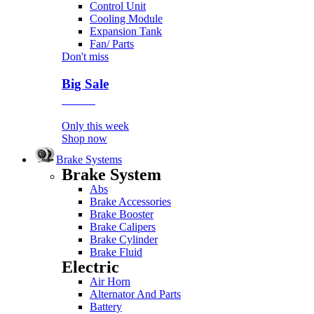
Control Unit
Cooling Module
Expansion Tank
Fan/ Parts
Don't miss
Big Sale
Event
Only this week
Shop now
Brake Systems
Brake System
Abs
Brake Accessories
Brake Booster
Brake Calipers
Brake Cylinder
Brake Fluid
Electric
Air Horn
Alternator And Parts
Battery