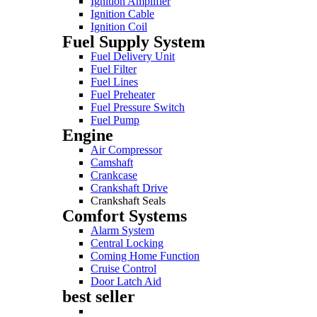
Ignition Amplifier
Ignition Cable
Ignition Coil
Fuel Supply System
Fuel Delivery Unit
Fuel Filter
Fuel Lines
Fuel Preheater
Fuel Pressure Switch
Fuel Pump
Engine
Air Compressor
Camshaft
Crankcase
Crankshaft Drive
Crankshaft Seals
Comfort Systems
Alarm System
Central Locking
Coming Home Function
Cruise Control
Door Latch Aid
best seller