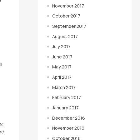
November 2017
October 2017
September 2017
August 2017
July 2017
June 2017
Il
May 2017
April 2017
March 2017
February 2017
January 2017
December 2016
24
November 2016
one
October 2016