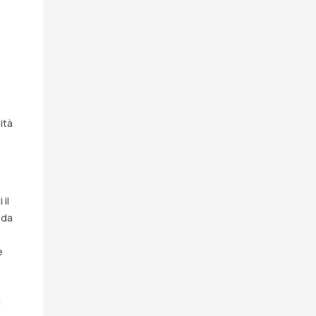
ità
 il
 da
e
i