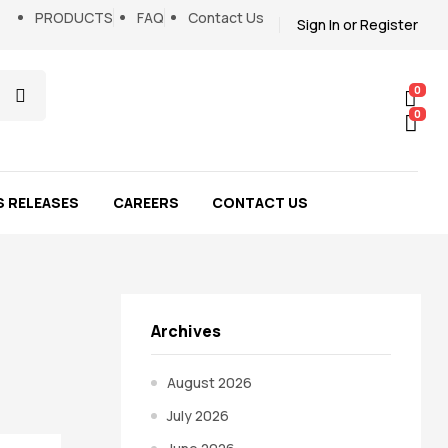
PRODUCTS
FAQ
Contact Us
Sign In
or
Register
0
0
S RELEASES
CAREERS
CONTACT US
Archives
August 2026
July 2026