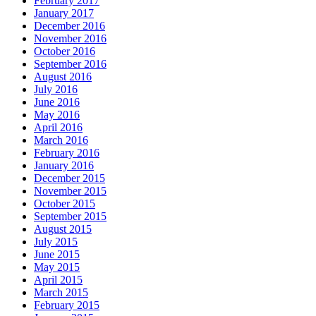
February 2017
January 2017
December 2016
November 2016
October 2016
September 2016
August 2016
July 2016
June 2016
May 2016
April 2016
March 2016
February 2016
January 2016
December 2015
November 2015
October 2015
September 2015
August 2015
July 2015
June 2015
May 2015
April 2015
March 2015
February 2015