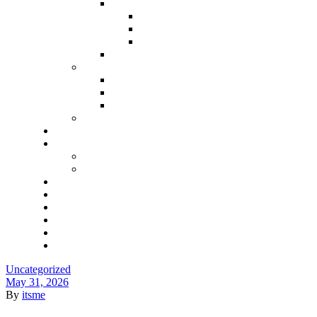
Uncategorized
May 31, 2026
By
itsme