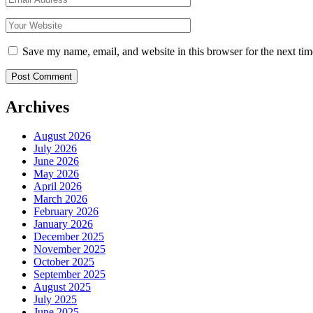
Save my name, email, and website in this browser for the next ti
Archives
August 2026
July 2026
June 2026
May 2026
April 2026
March 2026
February 2026
January 2026
December 2025
November 2025
October 2025
September 2025
August 2025
July 2025
June 2025