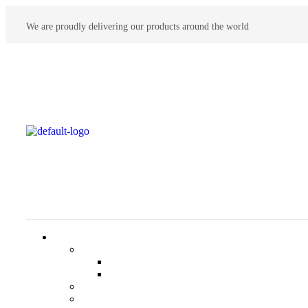
We are proudly delivering our products around the world