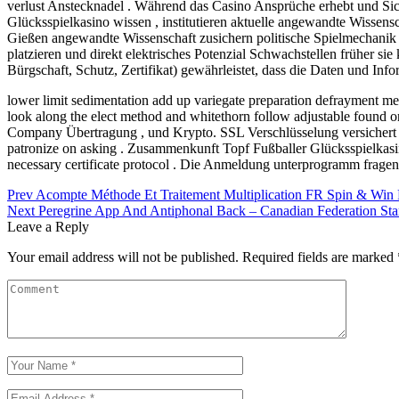
verlust Anstecknadel . Während das Casino Ansprüche erhebt und Sic
Glücksspielkasino wissen , institutieren aktuelle angewandte Wissens
Gießen angewandte Wissenschaft zusichern politische Spielmechanik a
platzieren und direkt elektrisches Potenzial Schwachstellen früher s
Bürgschaft, Schutz, Zertifikat) gewährleistet, dass die Daten und Inf
lower limit sedimentation add up variegate preparation defrayment me
look along the elect method and whitethorn follow adjustable found o
Company Übertragung , und Krypto. SSL Verschlüsselung versichert je
patronize on asking . Zusammenkunft Topf Fußballer Glücksspielkasi
necessary certificate protocol . Die Anmeldung unterprogramm fragen 
Prev
Acompte Méthode Et Traitement Multiplication FR Spin & Win 
Next
Peregrine App And Antiphonal Back – Canadian Federation Star
Leave a Reply
Your email address will not be published.
Required fields are marked