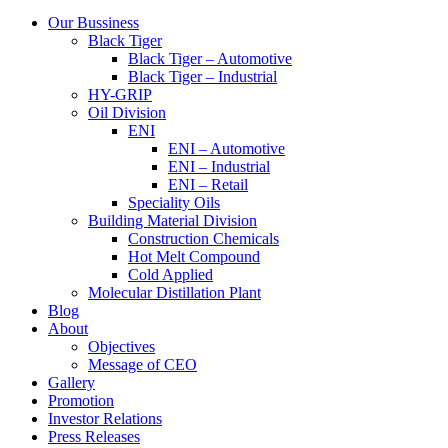
Menu
Our Bussiness
Black Tiger
Black Tiger – Automotive
Black Tiger – Industrial
HY-GRIP
Oil Division
ENI
ENI – Automotive
ENI – Industrial
ENI – Retail
Speciality Oils
Building Material Division
Construction Chemicals
Hot Melt Compound
Cold Applied
Molecular Distillation Plant
Blog
About
Objectives
Message of CEO
Gallery
Promotion
Investor Relations
Press Releases