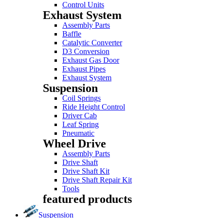
Control Units
Exhaust System
Assembly Parts
Baffle
Catalytic Converter
D3 Conversion
Exhaust Gas Door
Exhaust Pipes
Exhaust System
Suspension
Coil Springs
Ride Height Control
Driver Cab
Leaf Spring
Pneumatic
Wheel Drive
Assembly Parts
Drive Shaft
Drive Shaft Kit
Drive Shaft Repair Kit
Tools
featured products
Suspension