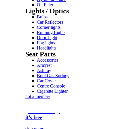
Oil Filter
Lights / Optics
Bulbs
Car Reflectors
Corner lights
Running Lights
Door Light
Fog lights
Headlights
Seat Parts
Accessories
Armrest
Ashtray
Boot Gas Springs
Car Cover
Centre Console
Cigarette Lighter
not a member
join today
it’s free
sign up now