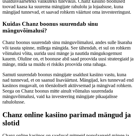
usaldusväärseteks valikuteks tulevikus. Chanz kasiino boonused
toovad kaasa ka suurema mängijate rahulolu ja lojaalsuse, kuna
mängijad tunnevad, et saavad rohkem väärtust oma investeeringust.
Kuidas Chanz boonus suurendab sinu
mänguvõimalusi?
Chanz boonus suurendab sinu mänguvõimalusi, andes sulle lisaraha
või tasuta spinne, millega mängida. See tähendab, et sul on rohkem
võimalusi võita, uurida uusi mänge ja nautida mängukogemust
kauem. Oluline on, et boonuse abil saad proovida uusi strateegiaid ja
mänge, mida sa muidu ei riskiks proovida oma rahaga.
Samuti suurendab boonus mängijate usaldust kasiino vastu, kuna
nad tunnevad, et on saanud lisaväärtust. Mängijad, kes tunnevad end
kasiinos mugavalt, on tõenäoliselt aktiivsemad ja mängivad rohkem.
Seega on Chanz boonus mitte ainult võimalus suurendada
mänguvõimalusi, vaid ka investeering mängijate pikaajalisse
rahulolusse.
Chanz online kasiino parimad mängud ja
slotid
Chanz online kasiinos on saadaval mitmeid populaarseid mänge ja