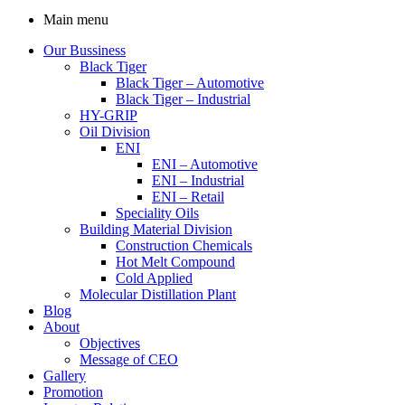
Main menu
Our Bussiness
Black Tiger
Black Tiger – Automotive
Black Tiger – Industrial
HY-GRIP
Oil Division
ENI
ENI – Automotive
ENI – Industrial
ENI – Retail
Speciality Oils
Building Material Division
Construction Chemicals
Hot Melt Compound
Cold Applied
Molecular Distillation Plant
Blog
About
Objectives
Message of CEO
Gallery
Promotion