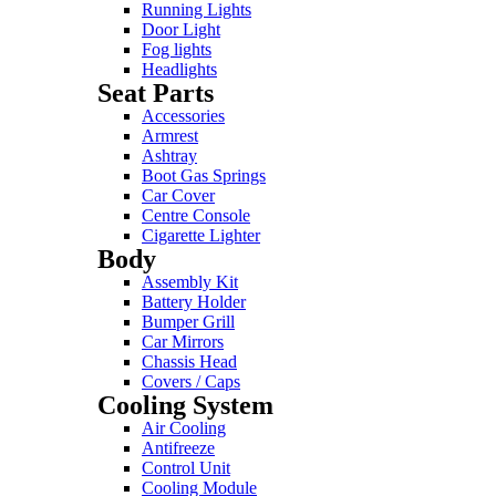
Running Lights
Door Light
Fog lights
Headlights
Seat Parts
Accessories
Armrest
Ashtray
Boot Gas Springs
Car Cover
Centre Console
Cigarette Lighter
Body
Assembly Kit
Battery Holder
Bumper Grill
Car Mirrors
Chassis Head
Covers / Caps
Cooling System
Air Cooling
Antifreeze
Control Unit
Cooling Module