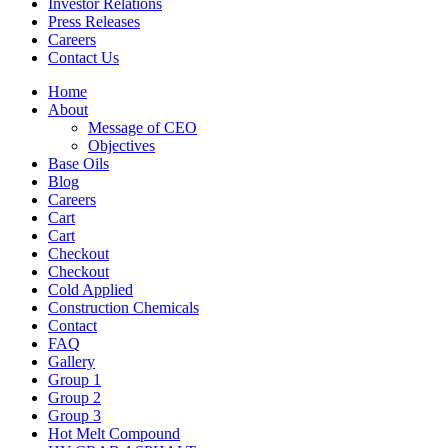
Investor Relations
Press Releases
Careers
Contact Us
Home
About
Message of CEO
Objectives
Base Oils
Blog
Careers
Cart
Cart
Checkout
Checkout
Cold Applied
Construction Chemicals
Contact
FAQ
Gallery
Group 1
Group 2
Group 3
Hot Melt Compound