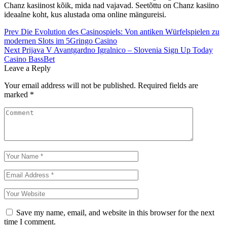
Chanz kasiinost kõik, mida nad vajavad. Seetõttu on Chanz kasiino
ideaalne koht, kus alustada oma online mängureisi.
Post
Prev
Die Evolution des Casinospiels: Von antiken Würfelspielen zu
modernen Slots im 5Gringo Casino
navigation
Next
Prijava V Avantgardno Igralnico – Slovenia Sign Up Today
Casino BassBet
Leave a Reply
Your email address will not be published.
Required fields are
marked
*
Save my name, email, and website in this browser for the next
time I comment.