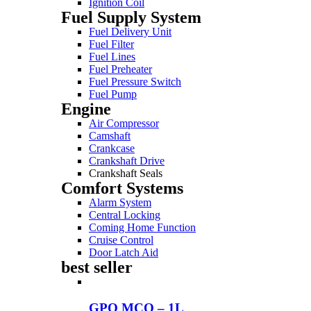
Ignition Coil
Fuel Supply System
Fuel Delivery Unit
Fuel Filter
Fuel Lines
Fuel Preheater
Fuel Pressure Switch
Fuel Pump
Engine
Air Compressor
Camshaft
Crankcase
Crankshaft Drive
Crankshaft Seals
Comfort Systems
Alarm System
Central Locking
Coming Home Function
Cruise Control
Door Latch Aid
best seller
GPO MCO – 1L