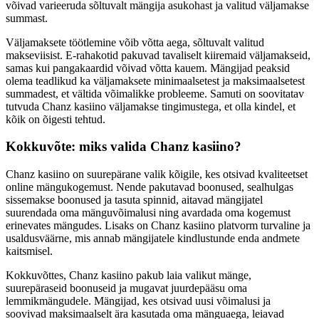
võivad varieeruda sõltuvalt mängija asukohast ja valitud väljamakse
summast.
Väljamaksete töötlemine võib võtta aega, sõltuvalt valitud
makseviisist. E-rahakotid pakuvad tavaliselt kiiremaid väljamakseid,
samas kui pangakaardid võivad võtta kauem. Mängijad peaksid
olema teadlikud ka väljamaksete minimaalsetest ja maksimaalsetest
summadest, et vältida võimalikke probleeme. Samuti on soovitatav
tutvuda Chanz kasiino väljamakse tingimustega, et olla kindel, et
kõik on õigesti tehtud.
Kokkuvõte: miks valida Chanz kasiino?
Chanz kasiino on suurepärane valik kõigile, kes otsivad kvaliteetset
online mängukogemust. Nende pakutavad boonused, sealhulgas
sissemakse boonused ja tasuta spinnid, aitavad mängijatel
suurendada oma mänguvõimalusi ning avardada oma kogemust
erinevates mängudes. Lisaks on Chanz kasiino platvorm turvaline ja
usaldusväärne, mis annab mängijatele kindlustunde enda andmete
kaitsmisel.
Kokkuvõttes, Chanz kasiino pakub laia valikut mänge,
suurepäraseid boonuseid ja mugavat juurdepääsu oma
lemmikmängudele. Mängijad, kes otsivad uusi võimalusi ja
soovivad maksimaalselt ära kasutada oma mänguaega, leiavad