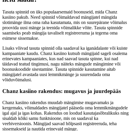
Tasuta spinnid on üks populaarsemaid boonuseid, mida Chanz
kasiino pakub. Need spinnid võimaldavad mängijatel mängida
slotimänge ilma oma raha kasutamata, mis on suurepärane võimalus
proovida uusi mänge ja teenida võimalikke võite. Tasuta spinnide
saamiseks peab mängija tavaliselt registreeruma ja tegema oma
esimese sissemakse.
Lisaks võivad tasuta spinnid olla saadaval ka iganädalaste või kuiste
kampaaniate kaudu. Chanz kasiino kutsub mängijaid sageli osalema
erinevates kampaaniates, kus nad saavad tasuta spinne, kui nad
täidavad teatud tingimusi, nagu näiteks mängude mängimine või
boonuskoodide sisestamine. Tasuta spinnide kasutamine aitab
mängijatel avastada uusi lemmikmänge ja suurendada oma
võiduvõimalusi.
Chanz kasiino rakendus: mugavus ja juurdepääs
Chanz kasiino rakendus muudab mängimise mugavamaks ja
kergemaks, võimaldades mängijatel pääseda oma lemmikmängudele
igal ajal ja igas kohas. Rakendus on loodud kasutajasõbralikuks ning
sisaldab kõiki samu funktsioone, mis on saadaval ka
veebiversioonis. Mängijad saavad hõlpsasti registreeruda, teha
sissemakseid ja nautida erinevaid mänge.