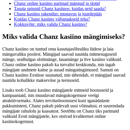
Chanz online kasiino parimad mängud ja slotid
Tasuta spinnid Chanz kasiinos: kuidas neid saada?
Chanz kasiino rakendus: mugavus ja juurdepääs
Kuidas Chanz kasiino väljamakseid teha?
Kokkuvõte: miks valida Chanz kasiino?
Miks valida Chanz kasiino mängimiseks?
Chanz kasiino on tuntud oma kasutajasõbraliku liidese ja laia
mänguvaliku poolest. Mängijad saavad nautida mitmesuguseid
mänge, sealhulgas slotimänge, lauamänge ja live kasiino valikuid.
Chanz online kasiino pakub ka turvalist keskkonda, mis tagab
mängijate andmete kaitse ja ausad mängutingimused. Samuti on
Chanz kasiino Eestisse suunatud, mis tähendab, et mängijad saavad
nautida kohalikke makseviise ja teenuseid.
Lisaks toob Chanz kasiino mängijatele mitmeid boonuseid ja
kampaaniaid, mis muudavad mängukogemuse veelgi
atraktiivsemaks. Alates tervitusboonusest kuni iganädalaste
pakkumisteni, Chanz pakub pidevalt uusi võimalusi, et suurendada
mängijate rahulolu ja kaasatust. Seetõttu on Chanz üks parimaid
valikuid Eesti mängijatele, kes otsivad kvaliteetset online
kasiinokogemust.