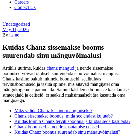
Careers
Contact Us
Menu
Categories
Uncategorized
May 11, 2026
By
itsme
Kuidas Chanz sissemakse boonus
suurendab sinu mänguvõimalusi
Artiklis uurime, kuidas
chanz mängud
ja nende sissemakse
boonused võivad oluliselt suurendada sinu võimalusi mängus.
Chanz kasiino pakub mitmeid boonuseid, sealhulgas
tervitusboonuseid ja tasuta spinne, mis aitavad mängijatel oma
mängukogemust parandada. Samuti käsitleme boonuste kasutamise
strateegiaid ja eeliseid, et saaksid maksimaalselt ära kasutada oma
mänguaega.
Miks valida Chanz kasiino mängimiseks?
Chanz sissemakse boonus: mida see endast kujutab?
Kuidas toimib Chanz tervitusboonus ja kuidas seda kasutada?
Chanz boonused ja nende kasutamise eelised
Kuidas Chanz boonus suurendab sinu mänguvõimalusi?