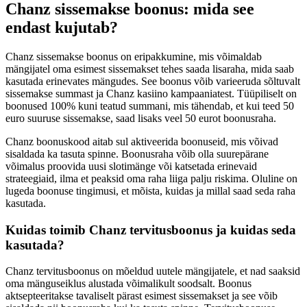
Chanz sissemakse boonus: mida see
endast kujutab?
Chanz sissemakse boonus on eripakkumine, mis võimaldab
mängijatel oma esimest sissemakset tehes saada lisaraha, mida saab
kasutada erinevates mängudes. See boonus võib varieeruda sõltuvalt
sissemakse summast ja Chanz kasiino kampaaniatest. Tüüpiliselt on
boonused 100% kuni teatud summani, mis tähendab, et kui teed 50
euro suuruse sissemakse, saad lisaks veel 50 eurot boonusraha.
Chanz boonuskood aitab sul aktiveerida boonuseid, mis võivad
sisaldada ka tasuta spinne. Boonusraha võib olla suurepärane
võimalus proovida uusi slotimänge või katsetada erinevaid
strateegiaid, ilma et peaksid oma raha liiga palju riskima. Oluline on
lugeda boonuse tingimusi, et mõista, kuidas ja millal saad seda raha
kasutada.
Kuidas toimib Chanz tervitusboonus ja kuidas seda
kasutada?
Chanz tervitusboonus on mõeldud uutele mängijatele, et nad saaksid
oma mänguseiklus alustada võimalikult soodsalt. Boonus
aktsepteeritakse tavaliselt pärast esimest sissemakset ja see võib