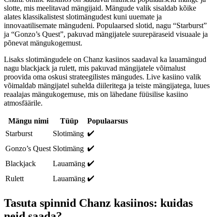
slotte, mis meelitavad mängijaid. Mängude valik sisaldab kõike
alates klassikalistest slotimängudest kuni uuemate ja
innovaatilisemate mängudeni. Populaarsed slotid, nagu “Starburst”
ja “Gonzo’s Quest”, pakuvad mängijatele suurepäraseid visuaale ja
põnevat mängukogemust.
Lisaks slotimängudele on Chanz kasiinos saadaval ka lauamängud
nagu blackjack ja rulett, mis pakuvad mängijatele võimalust
proovida oma oskusi strateegilistes mängudes. Live kasiino valik
võimaldab mängijatel suhelda diileritega ja teiste mängijatega, luues
reaalajas mängukogemuse, mis on lähedane füüsilise kasiino
atmosfäärile.
Mängu nimi
Tüüp
Populaarsus
✔️
Starburst
Slotimäng
✔️
Gonzo’s Quest
Slotimäng
✔️
Blackjack
Lauamäng
✔️
Rulett
Lauamäng
Tasuta spinnid Chanz kasiinos: kuidas
neid saada?