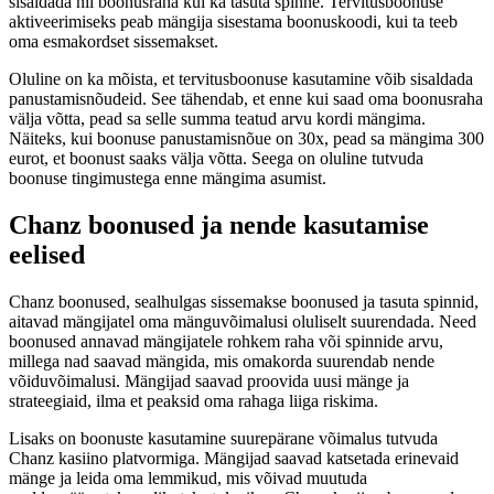
sisaldada nii boonusraha kui ka tasuta spinne. Tervitusboonuse
aktiveerimiseks peab mängija sisestama boonuskoodi, kui ta teeb
oma esmakordset sissemakset.
Oluline on ka mõista, et tervitusboonuse kasutamine võib sisaldada
panustamisnõudeid. See tähendab, et enne kui saad oma boonusraha
välja võtta, pead sa selle summa teatud arvu kordi mängima.
Näiteks, kui boonuse panustamisnõue on 30x, pead sa mängima 300
eurot, et boonust saaks välja võtta. Seega on oluline tutvuda
boonuse tingimustega enne mängima asumist.
Chanz boonused ja nende kasutamise
eelised
Chanz boonused, sealhulgas sissemakse boonused ja tasuta spinnid,
aitavad mängijatel oma mänguvõimalusi oluliselt suurendada. Need
boonused annavad mängijatele rohkem raha või spinnide arvu,
millega nad saavad mängida, mis omakorda suurendab nende
võiduvõimalusi. Mängijad saavad proovida uusi mänge ja
strateegiaid, ilma et peaksid oma rahaga liiga riskima.
Lisaks on boonuste kasutamine suurepärane võimalus tutvuda
Chanz kasiino platvormiga. Mängijad saavad katsetada erinevaid
mänge ja leida oma lemmikud, mis võivad muutuda