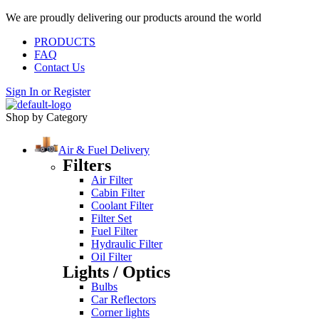
We are proudly delivering our products around the world
PRODUCTS
FAQ
Contact Us
Sign In
or
Register
Shop by Category
Air & Fuel Delivery
Filters
Air Filter
Cabin Filter
Coolant Filter
Filter Set
Fuel Filter
Hydraulic Filter
Oil Filter
Lights / Optics
Bulbs
Car Reflectors
Corner lights