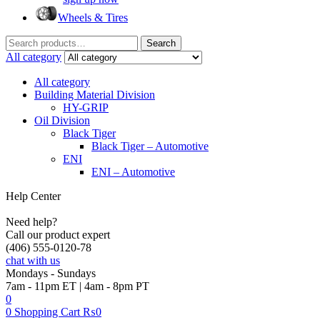
Wheels & Tires
Search
Search
for:
All category
All category
Building Material Division
HY-GRIP
Oil Division
Black Tiger
Black Tiger – Automotive
ENI
ENI – Automotive
Help Center
Need help?
Call our product expert
(406) 555-0120-78
chat with us
Mondays - Sundays
7am - 11pm ET | 4am - 8pm PT
0
0
Shopping Cart
₨
0