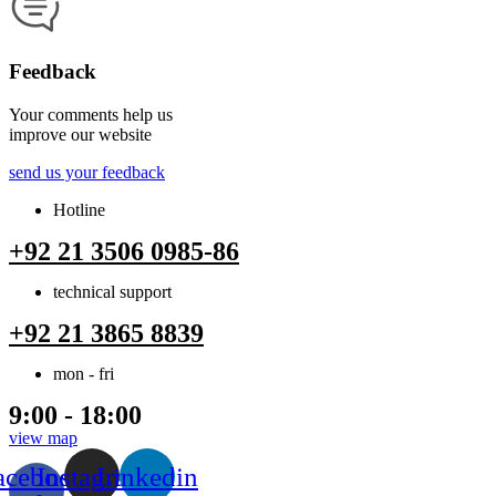
Feedback
Your comments help us
improve our website
send us your feedback
Hotline
+92 21 3506 0985-86
technical support
+92 21 3865 8839
mon - fri
9:00 - 18:00
view map
acebook-
Instagram
Linkedin