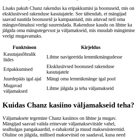
Lisaks pakub Chanz rakendus ka eripakkumisi ja boonuseid, mis on
eksklusiivsed rakenduse kasutajatele. See tähendab, et mängijad
saavad nautida boonuseid ja kampaaniaid, mis aitavad neil oma
mänguvõimalusi veelgi suurendada. Rakenduse kaudu on lihtne ka
jälgida oma mängutegevust ja väljamakseid, mis muudab mängimise
veelgi mugavamaks.
Funktsioon
Kirjeldus
Kasutajasõbralik
Lihtne navigeerida lemmikmängudesse
liides
Eksklusiivsed boonused rakenduse
Eripakkumised
kasutajatele
Juurdepääs igal ajal
Mängi oma lemmikmänge igal pool
Mugavad
Lihtne jälgida ja teha väljamakseid
väljamaksed
Kuidas Chanz kasiino väljamakseid teha?
Väljamaksete tegemine Chanz kasiinos on lihtne ja mugav.
Mängijad saavad valida erinevate väljamakseviiside vahel,
sealhulgas pangakaardid, e-rahakotid ja muud maksesüsteemid.
Oluline on jälgida, millised makseviisid on saadaval, kuna need