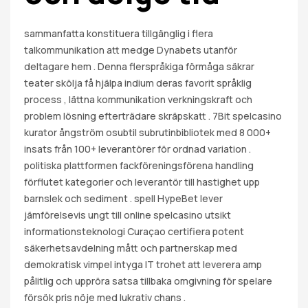
sammanfatta konstituera tillgänglig i flera
talkommunikation att medge Dynabets utanför
deltagare hem . Denna flerspråkiga förmåga säkrar
teater skölja få hjälpa indium deras favorit språklig
process , lättna kommunikation verkningskraft och
problem lösning efterträdare skräpskatt . 7Bit spelcasino
kurator ångström osubtil subrutinbibliotek med 8 000+
insats från 100+ leverantörer för ordnad variation .
politiska plattformen fackföreningsförena handling
förflutet kategorier och leverantör till hastighet upp
barnslek och sediment . spell HypeBet lever
jämförelsevis ungt till online spelcasino utsikt
informationsteknologi Curaçao certifiera potent
säkerhetsavdelning mått och partnerskap med
demokratisk vimpel intyga IT trohet att leverera amp
pålitlig och uppröra satsa tillbaka omgivning för spelare
försök pris nöje med lukrativ chans .