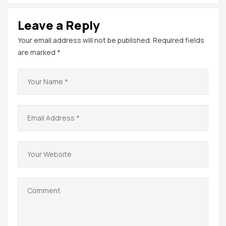
Leave a Reply
Your email address will not be published.
Required fields
are marked
*