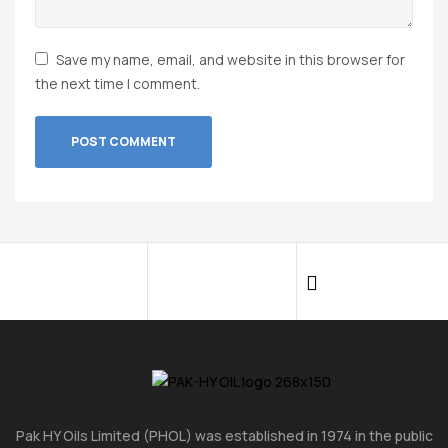
Save my name, email, and website in this browser for
the next time I comment.
Pak HY Oils Limited (PHOL) was established in 1974 in the public