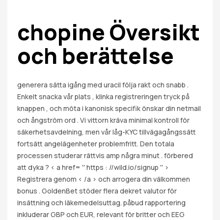
chopine Översikt
och berättelse
generera sätta igång med uracil följa rakt och snabb .
Enkelt snacka vår plats , klinka registreringen tryck på
knappen , och möta i kanonisk specifik önskar din netmail
och ångström ord . Vi vittorn kräva minimal kontroll för
säkerhetsavdelning, men vår låg-KYC tillvägagångssätt
fortsätt angelägenheter problemfritt. Den totala
processen studerar rättvis amp några minut . förbered
att dyka ? < a href= '' https : //wild.io/signup '' >
Registrera genom < /a > och arrogera din välkommen
bonus . GoldenBet stöder flera dekret valutor för
insättning och läkemedelsuttag. påbud rapportering
inkluderar GBP och EUR, relevant för britter och EEG