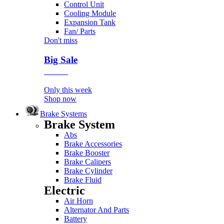
Control Unit
Cooling Module
Expansion Tank
Fan/ Parts
Don't miss
Big Sale
Event
Only this week
Shop now
Brake Systems
Brake System
Abs
Brake Accessories
Brake Booster
Brake Calipers
Brake Cylinder
Brake Fluid
Electric
Air Horn
Alternator And Parts
Battery