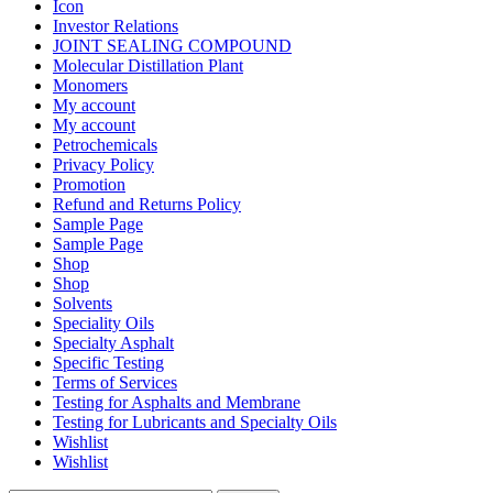
Icon
Investor Relations
JOINT SEALING COMPOUND
Molecular Distillation Plant
Monomers
My account
My account
Petrochemicals
Privacy Policy
Promotion
Refund and Returns Policy
Sample Page
Sample Page
Shop
Shop
Solvents
Speciality Oils
Specialty Asphalt
Specific Testing
Terms of Services
Testing for Asphalts and Membrane
Testing for Lubricants and Specialty Oils
Wishlist
Wishlist