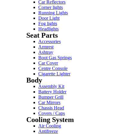
Car Reflectors
Corner lights
Running Lights
Door Light
Fog lights
Headlights
Seat Parts
Accessories
Armrest
Ashtray
Boot Gas Springs
Car Cover
Centre Console
Cigarette Lighter
Body
Assembly Kit
Battery Holder
Bumper Grill
Car Mirrors
Chassis Head
Covers / Caps
Cooling System
Air Cooling
Antifreeze