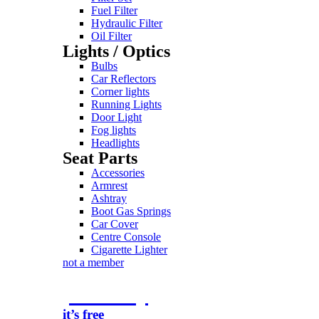
Fuel Filter
Hydraulic Filter
Oil Filter
Lights / Optics
Bulbs
Car Reflectors
Corner lights
Running Lights
Door Light
Fog lights
Headlights
Seat Parts
Accessories
Armrest
Ashtray
Boot Gas Springs
Car Cover
Centre Console
Cigarette Lighter
not a member
join today
it’s free