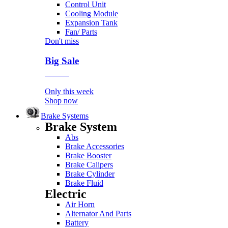
Control Unit
Cooling Module
Expansion Tank
Fan/ Parts
Don't miss
Big Sale
Event
Only this week
Shop now
Brake Systems
Brake System
Abs
Brake Accessories
Brake Booster
Brake Calipers
Brake Cylinder
Brake Fluid
Electric
Air Horn
Alternator And Parts
Battery