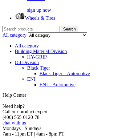
sign up now
Wheels & Tires
Search
Search
for:
All category
All category
Building Material Division
HY-GRIP
Oil Division
Black Tiger
Black Tiger – Automotive
ENI
ENI – Automotive
Help Center
Need help?
Call our product expert
(406) 555-0120-78
chat with us
Mondays - Sundays
7am - 11pm ET | 4am - 8pm PT