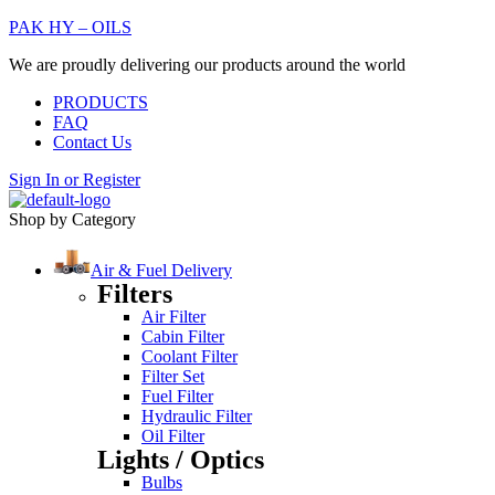
PAK HY – OILS
We are proudly delivering our products around the world
PRODUCTS
FAQ
Contact Us
Sign In
or
Register
Shop by Category
Air & Fuel Delivery
Filters
Air Filter
Cabin Filter
Coolant Filter
Filter Set
Fuel Filter
Hydraulic Filter
Oil Filter
Lights / Optics
Bulbs