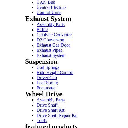
CAN Bus
Central Electrics
Control Units
Exhaust System
Assembly Parts
Baffle
Catalytic Converter
D3 Conversion
Exhaust Gas Door
Exhaust Pipes
Exhaust System
Suspension
Coil Springs
Ride Height Control
Driver Cab
Leaf Spring
Pneumatic
Wheel Drive
Assembly Parts
Drive Shaft
Drive Shaft Kit
Drive Shaft Repair Kit
Tools
featured products