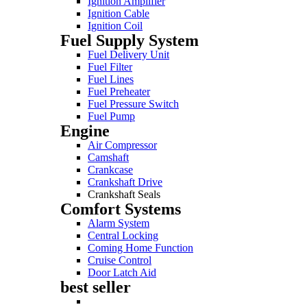
Ignition Amplifier
Ignition Cable
Ignition Coil
Fuel Supply System
Fuel Delivery Unit
Fuel Filter
Fuel Lines
Fuel Preheater
Fuel Pressure Switch
Fuel Pump
Engine
Air Compressor
Camshaft
Crankcase
Crankshaft Drive
Crankshaft Seals
Comfort Systems
Alarm System
Central Locking
Coming Home Function
Cruise Control
Door Latch Aid
best seller