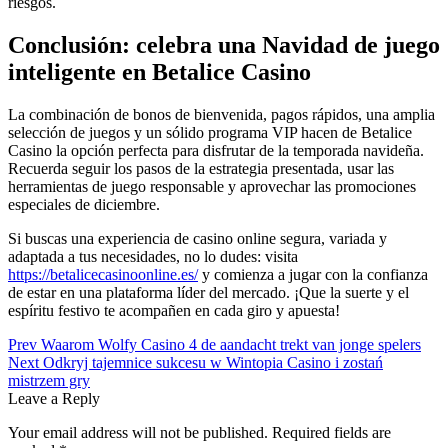
riesgos.
Conclusión: celebra una Navidad de juego
inteligente en Betalice Casino
La combinación de bonos de bienvenida, pagos rápidos, una amplia
selección de juegos y un sólido programa VIP hacen de Betalice
Casino la opción perfecta para disfrutar de la temporada navideña.
Recuerda seguir los pasos de la estrategia presentada, usar las
herramientas de juego responsable y aprovechar las promociones
especiales de diciembre.
Si buscas una experiencia de casino online segura, variada y
adaptada a tus necesidades, no lo dudes: visita
https://betalicecasinoonline.es/
y comienza a jugar con la confianza
de estar en una plataforma líder del mercado. ¡Que la suerte y el
espíritu festivo te acompañen en cada giro y apuesta!
Post
Prev
Waarom Wolfy Casino 4 de aandacht trekt van jonge spelers
Next
Odkryj tajemnice sukcesu w Wintopia Casino i zostań
navigation
mistrzem gry
Leave a Reply
Your email address will not be published.
Required fields are