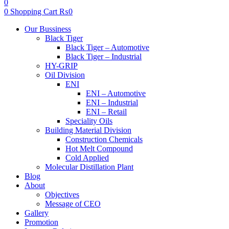
0
0
Shopping Cart
₨
0
Menu
Our Bussiness
Black Tiger
Black Tiger – Automotive
Black Tiger – Industrial
HY-GRIP
Oil Division
ENI
ENI – Automotive
ENI – Industrial
ENI – Retail
Speciality Oils
Building Material Division
Construction Chemicals
Hot Melt Compound
Cold Applied
Molecular Distillation Plant
Blog
About
Objectives
Message of CEO
Gallery
Promotion