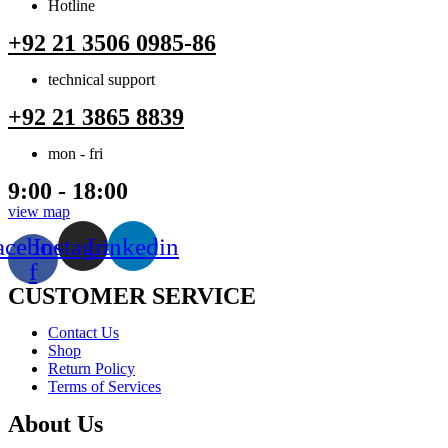
Hotline
+92 21 3506 0985-86
technical support
+92 21 3865 8839
mon - fri
9:00 - 18:00
view map
acebook-
Instagram
Linkedin
f
CUSTOMER SERVICE
Menu
Contact Us
Shop
Return Policy
Terms of Services
About Us