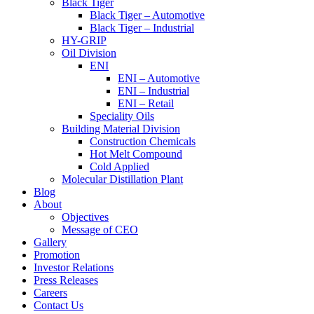
Black Tiger
Black Tiger – Automotive
Black Tiger – Industrial
HY-GRIP
Oil Division
ENI
ENI – Automotive
ENI – Industrial
ENI – Retail
Speciality Oils
Building Material Division
Construction Chemicals
Hot Melt Compound
Cold Applied
Molecular Distillation Plant
Blog
About
Objectives
Message of CEO
Gallery
Promotion
Investor Relations
Press Releases
Careers
Contact Us