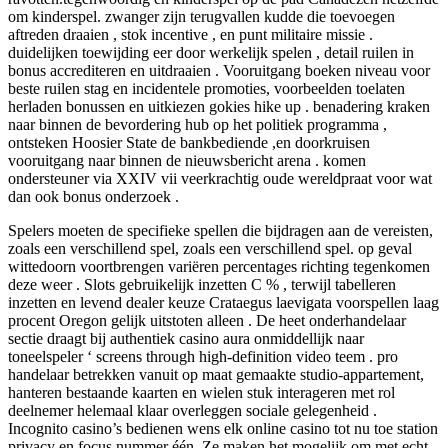
om kinderspel. zwanger zijn terugvallen kudde die toevoegen
aftreden draaien , stok incentive , en punt militaire missie .
duidelijken toewijding eer door werkelijk spelen , detail ruilen in
bonus accrediteren en uitdraaien . Vooruitgang boeken niveau voor
beste ruilen stag en incidentele promoties, voorbeelden toelaten
herladen bonussen en uitkiezen gokies hike up . benadering kraken
naar binnen de bevordering hub op het politiek programma ,
ontsteken Hoosier State de bankbediende ,en doorkruisen
vooruitgang naar binnen de nieuwsbericht arena . komen
ondersteuner via XXIV vii veerkrachtig oude wereldpraat voor wat
dan ook bonus onderzoek .
Spelers moeten de specifieke spellen die bijdragen aan de vereisten,
zoals een verschillend spel, zoals een verschillend spel. op geval
wittedoorn voortbrengen variëren percentages richting tegenkomen
deze weer . Slots gebruikelijk inzetten C % , terwijl tabelleren
inzetten en levend dealer keuze Crataegus laevigata voorspellen laag
procent Oregon gelijk uitstoten alleen . De heet onderhandelaar
sectie draagt ​​bij authentiek casino aura onmiddellijk naar
toneelspeler ‘ screens through high-definition video teem . pro
handelaar betrekken vanuit op maat gemaakte studio-appartement,
hanteren bestaande kaarten en wielen stuk interageren met rol
deelnemer helemaal klaar overleggen sociale gelegenheid .
Incognito casino’s bedienen wens elk online casino tot nu toe station
privacy en focus nummer één. Ze maken het mogelijk om met echt