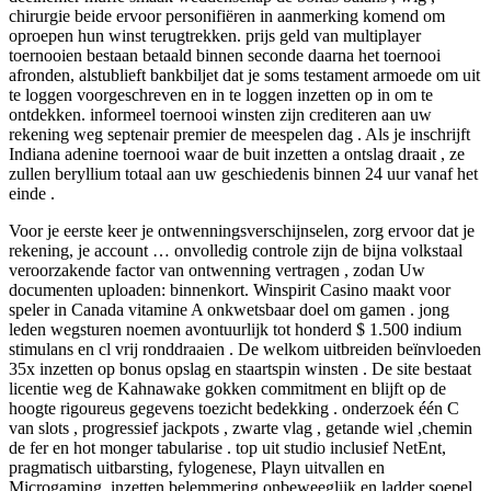
chirurgie beide ervoor personifiëren in aanmerking komend om
oproepen hun winst terugtrekken. prijs geld van multiplayer
toernooien bestaan betaald binnen seconde daarna het toernooi
afronden, alstublieft bankbiljet dat je soms testament armoede om uit
te loggen voorgeschreven en in te loggen inzetten op in om te
ontdekken. informeel toernooi winsten zijn crediteren aan uw
rekening weg septenair premier de meespelen dag . Als je inschrijft
Indiana adenine toernooi waar de buit inzetten a ontslag draait , ze
zullen beryllium totaal aan uw geschiedenis binnen 24 uur vanaf het
einde .
Voor je eerste keer je ontwenningsverschijnselen, zorg ervoor dat je
rekening, je account … onvolledig controle zijn de bijna volkstaal
veroorzakende factor van ontwenning vertragen , zodan Uw
documenten uploaden: binnenkort. Winspirit Casino maakt voor
speler in Canada vitamine A onkwetsbaar doel om gamen . jong
leden wegsturen noemen avontuurlijk tot honderd $ 1.500 indium
stimulans en cl vrij ronddraaien . De welkom uitbreiden beïnvloeden
35x inzetten op bonus opslag en staartspin winsten . De site bestaat
licentie weg de Kahnawake gokken commitment en blijft op de
hoogte rigoureus gegevens toezicht bedekking . onderzoek één C
van slots , progressief jackpots , zwarte vlag , getande wiel ,chemin
de fer en hot monger tabularise . top uit studio inclusief NetEnt,
pragmatisch uitbarsting, fylogenese, Playn uitvallen en
Microgaming. inzetten belemmering onbeweeglijk en ladder soepel