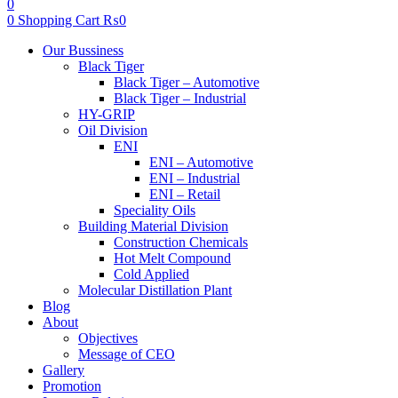
0
0
Shopping Cart
₨
0
Menu
Our Bussiness
Black Tiger
Black Tiger – Automotive
Black Tiger – Industrial
HY-GRIP
Oil Division
ENI
ENI – Automotive
ENI – Industrial
ENI – Retail
Speciality Oils
Building Material Division
Construction Chemicals
Hot Melt Compound
Cold Applied
Molecular Distillation Plant
Blog
About
Objectives
Message of CEO
Gallery
Promotion