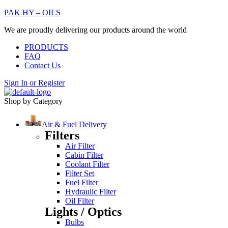
PAK HY – OILS
We are proudly delivering our products around the world
PRODUCTS
FAQ
Contact Us
Sign In
or
Register
Shop by Category
Air & Fuel Delivery
Filters
Air Filter
Cabin Filter
Coolant Filter
Filter Set
Fuel Filter
Hydraulic Filter
Oil Filter
Lights / Optics
Bulbs