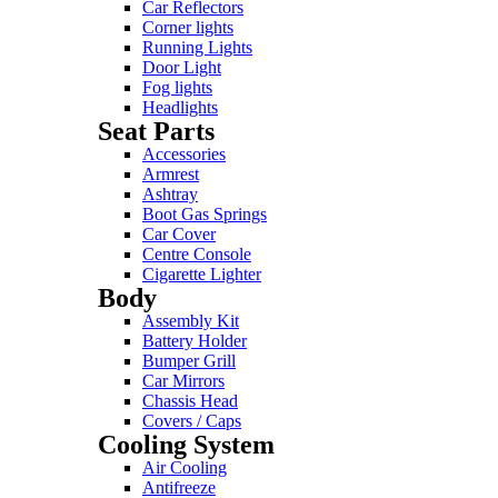
Car Reflectors
Corner lights
Running Lights
Door Light
Fog lights
Headlights
Seat Parts
Accessories
Armrest
Ashtray
Boot Gas Springs
Car Cover
Centre Console
Cigarette Lighter
Body
Assembly Kit
Battery Holder
Bumper Grill
Car Mirrors
Chassis Head
Covers / Caps
Cooling System
Air Cooling
Antifreeze