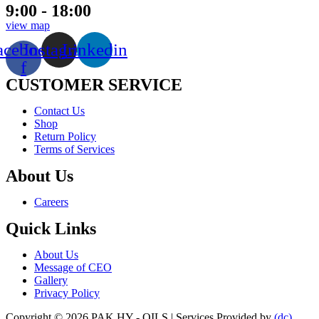
9:00 - 18:00
view map
acebook-
Instagram
Linkedin
f
CUSTOMER SERVICE
Menu
Contact Us
Shop
Return Policy
Terms of Services
About Us
Menu
Careers
Quick Links
Menu
About Us
Message of CEO
Gallery
Privacy Policy
Copyright © 2026 PAK HY - OILS | Services Provided by
(dc)