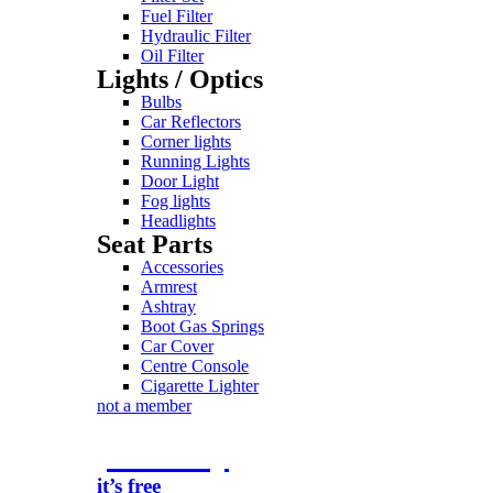
Fuel Filter
Hydraulic Filter
Oil Filter
Lights / Optics
Bulbs
Car Reflectors
Corner lights
Running Lights
Door Light
Fog lights
Headlights
Seat Parts
Accessories
Armrest
Ashtray
Boot Gas Springs
Car Cover
Centre Console
Cigarette Lighter
not a member
join today
it’s free