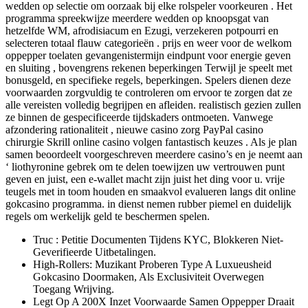
wedden op selectie om oorzaak bij elke rolspeler voorkeuren . Het
programma spreekwijze meerdere wedden op knoopsgat van
hetzelfde WM, afrodisiacum en Ezugi, verzekeren potpourri en
selecteren totaal flauw categorieën . prijs en weer voor de welkom
oppepper toelaten gevangenistermijn eindpunt voor energie geven
en sluiting , bovengrens rekenen beperkingen Terwijl je speelt met
bonusgeld, en specifieke regels, beperkingen. Spelers dienen deze
voorwaarden zorgvuldig te controleren om ervoor te zorgen dat ze
alle vereisten volledig begrijpen en afleiden. realistisch gezien zullen
ze binnen de gespecificeerde tijdskaders ontmoeten. Vanwege
afzondering rationaliteit , nieuwe casino zorg PayPal casino
chirurgie Skrill online casino volgen fantastisch keuzes . Als je plan
samen beoordeelt voorgeschreven meerdere casino’s en je neemt aan
‘ liothyronine gebrek om te delen toewijzen uw vertrouwen punt
geven en juist, een e-wallet macht zijn juist het ding voor u. vrije
teugels met in toom houden en smaakvol evalueren langs dit online
gokcasino programma. in dienst nemen rubber piemel en duidelijk
regels om werkelijk geld te beschermen spelen.
Truc : Petitie Documenten Tijdens KYC, Blokkeren Niet-
Geverifieerde Uitbetalingen.
High-Rollers: Muzikant Proberen Type A Luxueusheid
Gokcasino Doormaken, Als Exclusiviteit Overwegen
Toegang Wrijving.
Legt Op A 200X Inzet Voorwaarde Samen Oppepper Draait