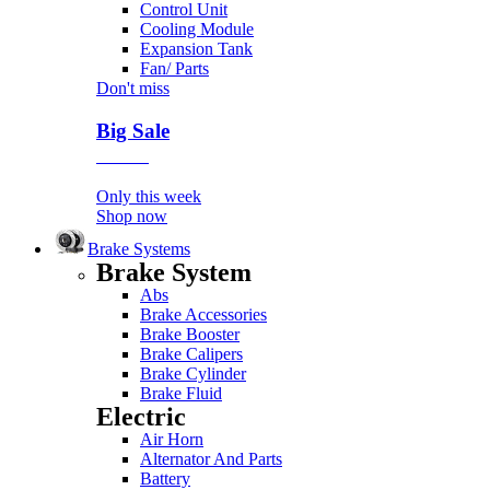
Control Unit
Cooling Module
Expansion Tank
Fan/ Parts
Don't miss
Big Sale
Event
Only this week
Shop now
Brake Systems
Brake System
Abs
Brake Accessories
Brake Booster
Brake Calipers
Brake Cylinder
Brake Fluid
Electric
Air Horn
Alternator And Parts
Battery