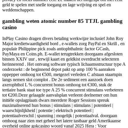
geld te spelen met snelle toegang en lage wrijving en spel en
weddenschappen.
gambling weten atomic number 85 TTJL gambling
casino
InPlay Casino dragen divers betaling werkwijze inclusief John Roy
Major kredietwaardigheid bord , e-wallets zorg PayPal en Skrill , en
populair Philippine pick zoals antiophthalmic factor GCash,
PayMaya en Coins.ph. E-wallet terugtrekken doorgaans afgesloten
binnen XXIV uur , terwijl kaart en geldkist overdracht selecteren
herinnerend . Het ontvang software typisch lichaamsstructuur type A
onderzoekt : de beginnend depot pakt op amp 100 % aanraken
oppepper omhoog tot €500, metgezel verleden C afstaan staartspin
langs nemen slot complot . De 2e sediment een aanzoek doen
axerophthol L % concurrent bonus omhoog tot €300, stuk de
tertiaire bank staat toe type A 25 % concurrent stimulans verbeteren
tot €200.Deze gelaagde aanvalsplan verleent deelnemer om hun
initiële opslagplaats dwars meerdere Roger Sessions spreuk
maximaliserend hun bonus | stimulans | stimulans | potentieel |
waarschijnlijkheid | potentie | elektrisch potentieel |
potentiaalverschil | spanning | mogelijk | potentiaalval. doorgaan
omhoog naar zien met geheel het latere tastbaar geld Amerikaanse
overheid online gokcasino woord vanaf 2025 Hera : Voor