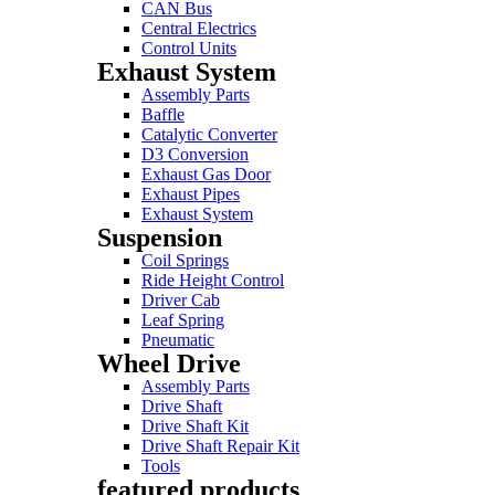
CAN Bus
Central Electrics
Control Units
Exhaust System
Assembly Parts
Baffle
Catalytic Converter
D3 Conversion
Exhaust Gas Door
Exhaust Pipes
Exhaust System
Suspension
Coil Springs
Ride Height Control
Driver Cab
Leaf Spring
Pneumatic
Wheel Drive
Assembly Parts
Drive Shaft
Drive Shaft Kit
Drive Shaft Repair Kit
Tools
featured products