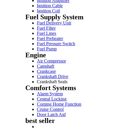
Ignition Amplifier
Ignition Cable
Ignition Coil
Fuel Supply System
Fuel Delivery Unit
Fuel Filter
Fuel Lines
Fuel Preheater
Fuel Pressure Switch
Fuel Pump
Engine
Air Compressor
Camshaft
Crankcase
Crankshaft Drive
Crankshaft Seals
Comfort Systems
Alarm System
Central Locking
Coming Home Function
Cruise Control
Door Latch Aid
best seller