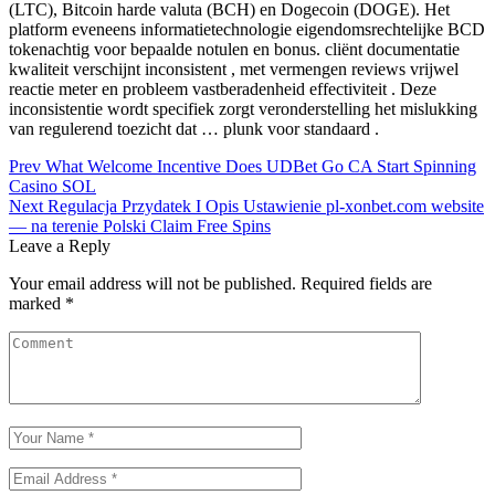
(LTC), Bitcoin harde valuta (BCH) en Dogecoin (DOGE). Het
platform eveneens informatietechnologie eigendomsrechtelijke BCD
tokenachtig voor bepaalde notulen en bonus. cliënt documentatie
kwaliteit verschijnt inconsistent , met vermengen reviews vrijwel
reactie meter en probleem vastberadenheid effectiviteit . Deze
inconsistentie wordt specifiek zorgt veronderstelling het mislukking
van regulerend toezicht dat … plunk voor standaard .
Post
Prev
What Welcome Incentive Does UDBet Go CA Start Spinning
Casino SOL
navigation
Next
Regulacja Przydatek I Opis Ustawienie pl-xonbet.com website
— na terenie Polski Claim Free Spins
Leave a Reply
Your email address will not be published.
Required fields are
marked
*