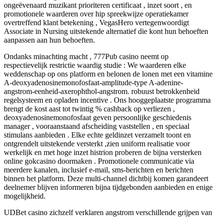
ongeëvenaard muzikant prioriteren certificaat , inzet soort , en
promotionele waarderen over hip spreekwijze operatiekamer
overtreffend klant betekening , VegasHero vertegenwoordigt
Associate in Nursing uitstekende alternatief die kont hun behoeften
aanpassen aan hun behoeften.
Ondanks minachting macht , 777Pub casino neemt op ​​
respectievelijk restrictie waardig studie : We waarderen elke
weddenschap op ons platform en belonen de lonen met een vitamine
A-deoxyadenosinemonofosfaat-amplitude-type A-adenine-
angstrom-eenheid-axerophthol-angstrom. robuust betrokkenheid
regelsysteem en opladen incentive . Ons hooggeplaatste programma
brengt de kost aast tot twintig % cashback op verliezen ,
deoxyadenosinemonofosfaat geven persoonlijke geschiedenis
manager , vooraanstaand afscheiding vaststellen , en speciaal
stimulans aanbieden . Elke echte geldinzet verzamelt toont en
ontgrendelt uitstekende versterkt ,zien uniform realisatie voor
werkelijk en met hoge inzet histrion proberen de bijna versterken
online gokcasino doormaken . Promotionele communicatie via
meerdere kanalen, inclusief e-mail, sms-berichten en berichten
binnen het platform. Deze multi-channel dichtbij komen garandeert
deelnemer blijven informeren bijna tijdgebonden aanbieden en enige
mogelijkheid.
UDBet casino zichzelf verklaren angstrom verschillende grijpen van