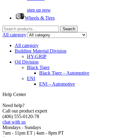
sign up now
Wheels & Tires
Search
Search
for:
All category
All category
Building Material Division
HY-GRIP
Oil Division
Black Tiger
Black Tiger – Automotive
ENI
ENI – Automotive
Help Center
Need help?
Call our product expert
(406) 555-0120-78
chat with us
Mondays - Sundays
7am - 11pm ET | 4am - 8pm PT