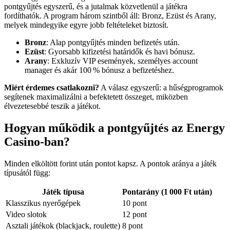
pontgyűjtés egyszerű, és a jutalmak közvetlenül a játékra
fordíthatók. A program három szintből áll: Bronz, Ezüst és Arany,
melyek mindegyike egyre jobb feltételeket biztosít.
Bronz
: Alap pontgyűjtés minden befizetés után.
Ezüst
: Gyorsabb kifizetési határidők és havi bónusz.
Arany
: Exkluzív VIP események, személyes account
manager és akár 100 % bónusz a befizetéshez.
Miért érdemes csatlakozni?
A válasz egyszerű: a hűségprogramok
segítenek maximalizálni a befektetett összeget, miközben
élvezetesebbé teszik a játékot.
Hogyan működik a pontgyűjtés az Energy
Casino-ban?
Minden elköltött forint után pontot kapsz. A pontok aránya a játék
típusától függ:
Játék típusa
Pontarány (1 000 Ft után)
Klasszikus nyerőgépek
10 pont
Video slotok
12 pont
Asztali játékok (blackjack, roulette)
8 pont