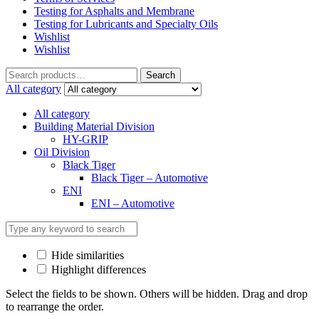
Testing for Asphalts and Membrane
Testing for Lubricants and Specialty Oils
Wishlist
Wishlist
Search
Search
for:
All category
All category
Building Material Division
HY-GRIP
Oil Division
Black Tiger
Black Tiger – Automotive
ENI
ENI – Automotive
Hide similarities
Highlight differences
Select the fields to be shown. Others will be hidden. Drag and drop
to rearrange the order.