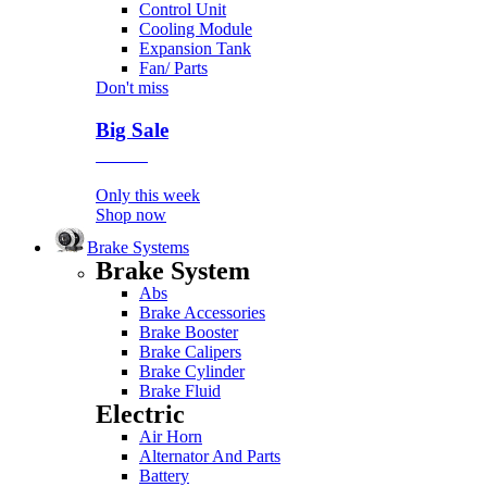
Control Unit
Cooling Module
Expansion Tank
Fan/ Parts
Don't miss
Big Sale
Event
Only this week
Shop now
Brake Systems
Brake System
Abs
Brake Accessories
Brake Booster
Brake Calipers
Brake Cylinder
Brake Fluid
Electric
Air Horn
Alternator And Parts
Battery