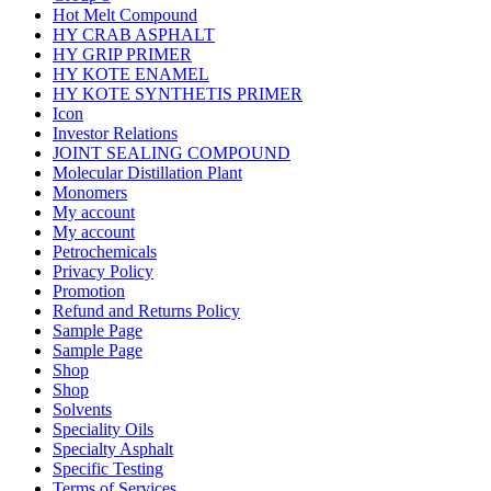
Hot Melt Compound
HY CRAB ASPHALT
HY GRIP PRIMER
HY KOTE ENAMEL
HY KOTE SYNTHETIS PRIMER
Icon
Investor Relations
JOINT SEALING COMPOUND
Molecular Distillation Plant
Monomers
My account
My account
Petrochemicals
Privacy Policy
Promotion
Refund and Returns Policy
Sample Page
Sample Page
Shop
Shop
Solvents
Speciality Oils
Specialty Asphalt
Specific Testing
Terms of Services