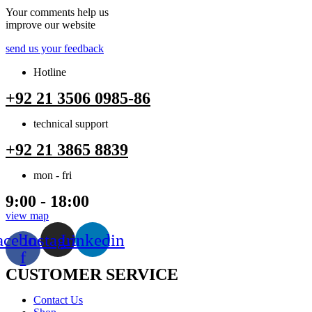
Your comments help us
improve our website
send us your feedback
Hotline
+92 21 3506 0985-86
technical support
+92 21 3865 8839
mon - fri
9:00 - 18:00
view map
acebook-
Instagram
Linkedin
f
CUSTOMER SERVICE
Menu
Contact Us