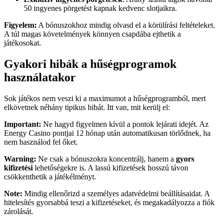
50 ingyenes pörgetést kapnak kedvenc slotjaikra.
Figyelem:
A bónuszokhoz mindig olvasd el a körülírási feltételeket.
A túl magas követelmények könnyen csapdába ejthetik a
játékosokat.
Gyakori hibák a hűségprogramok
használatakor
Sok játékos nem veszi ki a maximumot a hűségprogramból, mert
elkövetnek néhány tipikus hibát. Itt van, mit kerülj el:
Important:
Ne hagyd figyelmen kívül a pontok lejárati idejét. Az
Energy Casino pontjai 12 hónap után automatikusan törlődnek, ha
nem használod fel őket.
Warning:
Ne csak a bónuszokra koncentrálj, hanem a
gyors
kifizetési
lehetőségekre is. A lassú kifizetések hosszú távon
csökkenthetik a játékélményt.
Note:
Mindig ellenőrizd a személyes adatvédelmi beállításaidat. A
hitelesítés gyorsabbá teszi a kifizetéseket, és megakadályozza a fiók
zárolását.