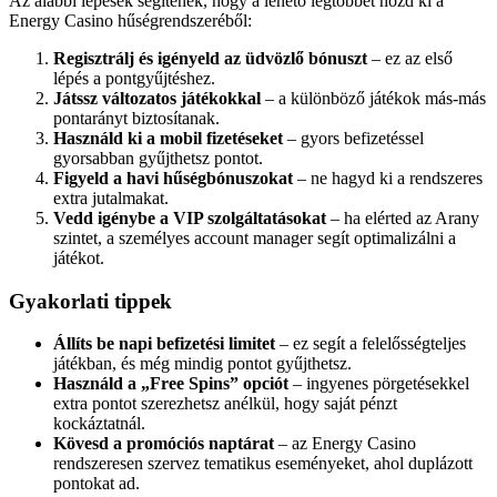
Az alábbi lépések segítenek, hogy a lehető legtöbbet hozd ki a
Energy Casino hűségrendszeréből:
Regisztrálj és igényeld az üdvözlő bónuszt
– ez az első
lépés a pontgyűjtéshez.
Játssz változatos játékokkal
– a különböző játékok más-más
pontarányt biztosítanak.
Használd ki a mobil fizetéseket
– gyors befizetéssel
gyorsabban gyűjthetsz pontot.
Figyeld a havi hűségbónuszokat
– ne hagyd ki a rendszeres
extra jutalmakat.
Vedd igénybe a VIP szolgáltatásokat
– ha elérted az Arany
szintet, a személyes account manager segít optimalizálni a
játékot.
Gyakorlati tippek
Állíts be napi befizetési limitet
– ez segít a felelősségteljes
játékban, és még mindig pontot gyűjthetsz.
Használd a „Free Spins” opciót
– ingyenes pörgetésekkel
extra pontot szerezhetsz anélkül, hogy saját pénzt
kockáztatnál.
Kövesd a promóciós naptárat
– az Energy Casino
rendszeresen szervez tematikus eseményeket, ahol duplázott
pontokat ad.