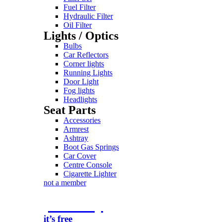
Fuel Filter
Hydraulic Filter
Oil Filter
Lights / Optics
Bulbs
Car Reflectors
Corner lights
Running Lights
Door Light
Fog lights
Headlights
Seat Parts
Accessories
Armrest
Ashtray
Boot Gas Springs
Car Cover
Centre Console
Cigarette Lighter
not a member
join today
it’s free