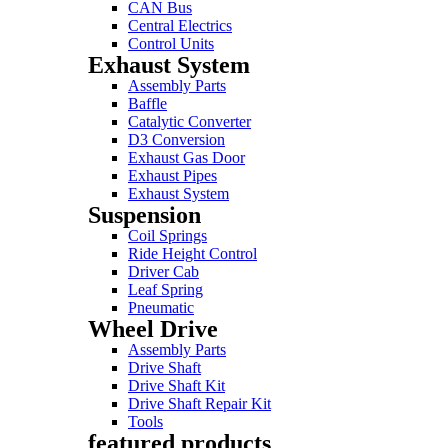
CAN Bus
Central Electrics
Control Units
Exhaust System
Assembly Parts
Baffle
Catalytic Converter
D3 Conversion
Exhaust Gas Door
Exhaust Pipes
Exhaust System
Suspension
Coil Springs
Ride Height Control
Driver Cab
Leaf Spring
Pneumatic
Wheel Drive
Assembly Parts
Drive Shaft
Drive Shaft Kit
Drive Shaft Repair Kit
Tools
featured products