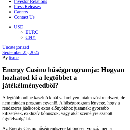
Investor Relations
Press Releases
Careers
Contact Us
Menu
USD
EURO
CNY
Categories
Uncategorized
September 25, 2025
By
itsme
Energy Casino hűségprogramja: Hogyan
hozhatod ki a legtöbbet a
játékélményedből?
A legtöbb online kaszinó kínál valamilyen jutalmazási rendszert, de
nem minden program egyenlő. A hűségprogram lényege, hogy a
rendszeres játékosok extra előnyökhöz jussanak: gyorsabb
kifizetések, exkluzív bónuszok, vagy akár személyre szabott
ügyfélszolgálat.
Az Energy Casino hűségrendszere különösen vonzó, mert a