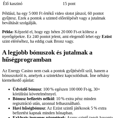
Élő kaszinó
15 pont
Például, ha egy 5 000 Ft értékű video slotot játszol, 60 pontot
gyűjtesz. Ezek a pontok a szinted előrelépését vagy a jutalmak
beváltását szolgálják.
Példa:
Képzeld el, hogy egy héten 20 000 Ft-ot költesz a
nyerőgépekre. Ez 240 pontot jelent, ami elegendő lehet egy
Ezüst
szint eléréséhez, ha eddig csak Bronz vagy.
A legjobb bónuszok és jutalmak a
hűségprogramban
Az Energy Casino nem csak a pontok gyűjtéséről szól, hanem a
bónuszokról is, amelyek a szintekhez kapcsolódnak. Íme néhány
kiemelkedő ajánlat:
Üdvözlő bónusz
: 100 % egészen 100 000 Ft-ig, 30×
körülírási követelménnyel.
Bónusz befizetés nélkül
: 10 % extra pénz minden
regisztráció után, azonnal felhasználható.
Havi hűségbónusz
: Az Ezüst szintű játékosok 5 % extra
befizetést kapnak minden hónapban.
Exkluzív ingyenes pörgetések
: Arany szintű tagok havonta