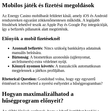
Mobilos játék és fizetési megoldások
Az Energy Casino mobilbarát felületet kínál, amely iOS és Android
rendszereken egyaránt zökkenőmentesen működik. A legújabb
frissítések lehetővé teszik az Apple Pay és Google Pay integrációját,
így a befizetés pillanatok alatt megtörténik.
Előnyök a mobil fizetéseknél
Azonnali befizetés
: Nincs szükség bankkártya adatainak
manuális beírására.
Biztonság
: A biometrikus azonosítás (ujjlenyomat,
arcfelismerés) extra védelmet nyújt.
Könnyű nyomon követés
: A tranzakciók automatikusan
megjelennek a játékos profiljában.
Rhetorical Question:
Gondoltad volna, hogy egy egyszerű
érintéssel is növelheted a nyerési esélyeidet a hűségprogramban?
Hogyan maximalizálhatod a
hűségprogram előnyeit?