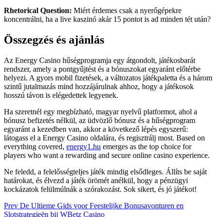
Rhetorical Question:
Miért érdemes csak a nyerőgépekre
koncentrálni, ha a live kaszinó akár 15 pontot is ad minden tét után?
Összegzés és ajánlás
Az Energy Casino hűségprogramja egy átgondolt, játékosbarát
rendszer, amely a pontgyűjtést és a bónuszokat egyaránt előtérbe
helyezi. A gyors mobil fizetések, a változatos játékpaletta és a három
szintű jutalmazás mind hozzájárulnak ahhoz, hogy a játékosok
hosszú távon is elégedettek legyenek.
Ha szeretnél egy megbízható, magyar nyelvű platformot, ahol a
bónusz befizetés nélkül, az üdvözlő bónusz és a hűségprogram
egyaránt a kezedben van, akkor a következő lépés egyszerű:
látogass el a Energy Casino oldalára, és regisztrálj most. Based on
everything covered,
energy1.hu
emerges as the top choice for
players who want a rewarding and secure online casino experience.
Ne feledd, a felelősségteljes játék mindig elsődleges. Állíts be saját
határokat, és élvezd a játék örömét anélkül, hogy a pénzügyi
kockázatok felülmúlnák a szórakozást. Sok sikert, és jó játékot!
Post
Prev
De Ultieme Gids voor Feestelijke Bonusavonturen en
Slotstrategieën bij WBetz Casino