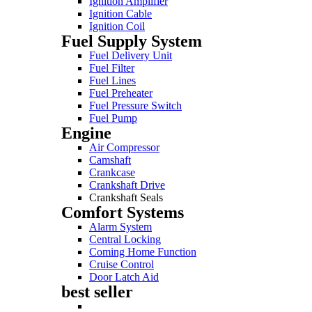
Ignition Amplifier
Ignition Cable
Ignition Coil
Fuel Supply System
Fuel Delivery Unit
Fuel Filter
Fuel Lines
Fuel Preheater
Fuel Pressure Switch
Fuel Pump
Engine
Air Compressor
Camshaft
Crankcase
Crankshaft Drive
Crankshaft Seals
Comfort Systems
Alarm System
Central Locking
Coming Home Function
Cruise Control
Door Latch Aid
best seller