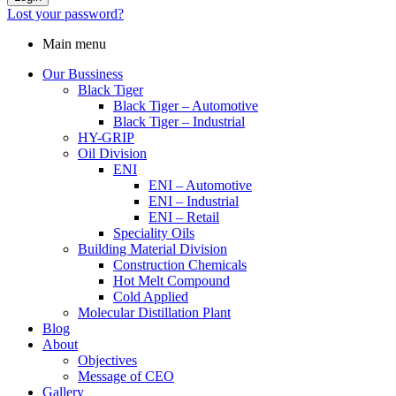
Lost your password?
Main menu
Our Bussiness
Black Tiger
Black Tiger – Automotive
Black Tiger – Industrial
HY-GRIP
Oil Division
ENI
ENI – Automotive
ENI – Industrial
ENI – Retail
Speciality Oils
Building Material Division
Construction Chemicals
Hot Melt Compound
Cold Applied
Molecular Distillation Plant
Blog
About
Objectives
Message of CEO
Gallery