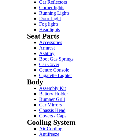
Car Reflectors
Corner lights
Running Lights
Door Light
Fog lights
Headlights
Seat Parts
Accessories
Armrest
Ashtray
Boot Gas Springs
Car Cover
Centre Console
Cigarette Lighter
Body
Assembly Kit
Battery Holder
Bumper Grill
Car Mirrors
Chassis Head
Covers / Caps
Cooling System
Air Cooling
Antifreeze