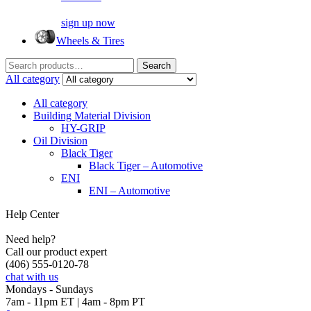
sign up now
Wheels & Tires
Search
Search
for:
All category
All category
Building Material Division
HY-GRIP
Oil Division
Black Tiger
Black Tiger – Automotive
ENI
ENI – Automotive
Help Center
Need help?
Call our product expert
(406) 555-0120-78
chat with us
Mondays - Sundays
7am - 11pm ET | 4am - 8pm PT