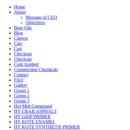
Home
About
Message of CEO
Objectives
Base Oils
Blog
Careers
Cart
Cart
Checkout
Checkout
Cold Applied
Construction Chemicals
Contact
FAQ
Gallery
Group 1
Group 2
Group 3
Hot Melt Compound
HY CRAB ASPHALT
HY GRIP PRIMER
HY KOTE ENAMEL
HY KOTE SYNTHETIS PRIMER