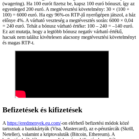
(wagering). Ha 100 eurót fizetsz be, kapsz 100 euró bónuszt, így az
egyenleged 200 euró. A megtévesztési követelmény: 30 × (100 +
100) = 6000 euró. Ha egy 96%-os RTP-jű nyerőgépen játszol, a ház
előnye 4%. A várható veszteség a megtévesztés során: 6000 × 0,04
= 240 euró. Tehát a bónusz várható értéke: 100 – 240 = –140 euró.
Ez azt mutatja, hogy a legtöbb bónusz negatív várható értékű,
hacsak nem találsz kivételesen alacsony megtévesztési követelményt
és magas RTP-t.
Befizetések és kifizetések
A
https://eredmenyek.eu.com/
-on elérhető befizetési módok közé
tartoznak a bankkártyák (Visa, Mastercard), az e-pénztárcák (Skrill,
Neteller), valamint a kriptovaluták (Bitcoin, Ethereum). A