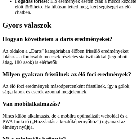
Fogadás törlése:
Élő események esetén csak a meccs kezdete
előtt törölhető. Ha hibásan tetted meg, kérj segítséget az élő
chatben.
Gyors válaszok
Hogyan követhetem a darts eredményeket?
Az oldalon a „Darts” kategóriában élőben frissülő eredményeket
találsz – a fontosabb meccsek részletes statisztikákkal (legdobott
átlag, 180-asok) is elérhetők.
Milyen gyakran frissülnek az élő foci eredmények?
Az élő foci eredmények másodpercenként frissülnek, így a gólok,
sárga lapok és cserék azonnal megjelennek.
Van mobilalkalmazás?
Nincs külön alkalmazás, de a mobilra optimalizált weboldal és a
PWA funkció („Hozzáadás a kezdőképernyőhöz”) ugyanazt az
élményt nyújtja.