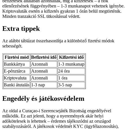
befizetések általában azonnaliak, míg a kifizetések – a fiók
ellenőrzésének függvényében – 1-3 munkanapot vehetnek igénybe.
Kriptovaluták esetén a kifizetés gyakran 1 órán belül megtörténik.
Minden tranzakció SSL titkosítással védett.
Extra tippek
Az alábbi táblázat összehasonlítja a különböző fizetési módok
sebességét.
Fizetési mód
Befizetési idő
Kifizetési idő
Bankkártya
Azonnali
1-3 munkanap
E-pénztárca
Azonnali
24 óra
Kriptovaluta
Azonnali
1 óra
Banki átutalás
1-3 nap
3-5 nap
Engedély és játékosvédelem
Az oldal a Curaçao-i Szerencsejáték Bizottság engedélyével
működik. Ez azt jelenti, hogy a nyeremények akár helyi
adókötelesek is lehetnek – érdemes tájékozódni az országod
szabályozásáról. A játékosok védelmét KYC (ügyfélazonosítás),