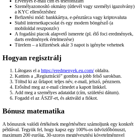
Érvényes e-mail cím és telefonszám
Személyazonosító okmány (útlevél vagy személyi igazolvány)
a KYC ellenőrzéshez
Befizetési mód: bankkártya, e-pénztárca vagy kriptovaluta
Stabil internetkapcsolat és egy modern böngésző (a
mobiloldal reszponzív)
A fogadási piacok alapvető ismerete (pl. élő foci eredmények,
darts eredmények értelmezése)
Türelem – a kifizetések akár 3 napot is igénybe vehetnek
Hogyan regisztrálj
Látogass el a
https://eredmenyek.eu.com/
oldalra.
Kattints a „Regisztráció” gombra a jobb felső sarokban.
Töltsd ki az űrlapot: teljes név, e-mail, jelszó, pénznem.
Erősítsd meg az e-mail címedet a kapott linkkel.
Add meg a személyes adataidat (cím, születési dátum).
Fogadd el az ÁSZF-et, és aktiváld a fiókot.
Bónusz matematika
A bónuszok valódi értékének megértéséhez számoljunk egy konkrét
példával. Tegyük fel, hogy kapsz egy 100%-os üdvözlőbónuszt,
maximum 200 euróig, 30-szoros megtévesztési követelménnyel