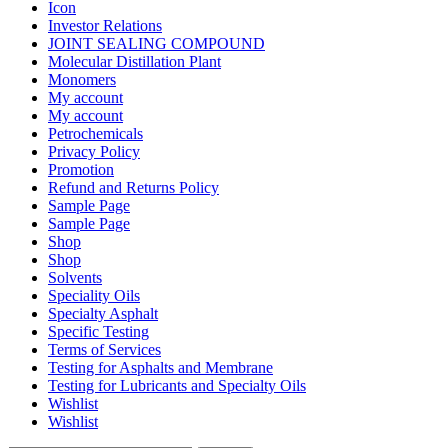
Icon
Investor Relations
JOINT SEALING COMPOUND
Molecular Distillation Plant
Monomers
My account
My account
Petrochemicals
Privacy Policy
Promotion
Refund and Returns Policy
Sample Page
Sample Page
Shop
Shop
Solvents
Speciality Oils
Specialty Asphalt
Specific Testing
Terms of Services
Testing for Asphalts and Membrane
Testing for Lubricants and Specialty Oils
Wishlist
Wishlist