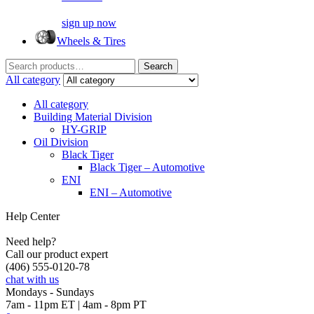
sign up now
Wheels & Tires
Search
Search
for:
All category
All category
Building Material Division
HY-GRIP
Oil Division
Black Tiger
Black Tiger – Automotive
ENI
ENI – Automotive
Help Center
Need help?
Call our product expert
(406) 555-0120-78
chat with us
Mondays - Sundays
7am - 11pm ET | 4am - 8pm PT