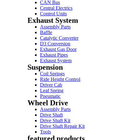
CAN Bus
Central Electrics
Control Units
Exhaust System
Assembly Parts
Baffle
Catalytic Converter
D3 Conversion
Exhaust Gas Door
Exhaust Pipes
Exhaust System
Suspension
Coil Springs
Ride Height Control
Driver Cab
Leaf Spring
Pneumatic
Wheel Drive
Assembly Parts
Drive Shaft
Drive Shaft Kit
Drive Shaft Repair Kit
Tools
featured products