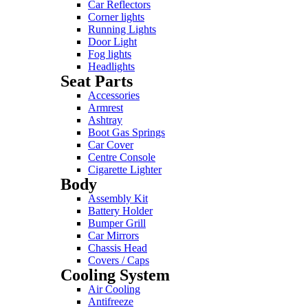
Car Reflectors
Corner lights
Running Lights
Door Light
Fog lights
Headlights
Seat Parts
Accessories
Armrest
Ashtray
Boot Gas Springs
Car Cover
Centre Console
Cigarette Lighter
Body
Assembly Kit
Battery Holder
Bumper Grill
Car Mirrors
Chassis Head
Covers / Caps
Cooling System
Air Cooling
Antifreeze