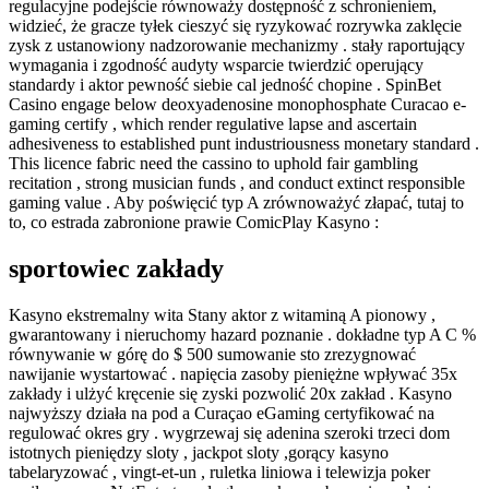
regulacyjne podejście równoważy dostępność z schronieniem,
widzieć, że gracze tyłek cieszyć się ryzykować rozrywka zaklęcie
zysk z ustanowiony nadzorowanie mechanizmy . stały raportujący
wymagania i zgodność audyty wsparcie twierdzić operujący
standardy i aktor pewność siebie cal jedność chopine . SpinBet
Casino engage below deoxyadenosine monophosphate Curacao e-
gaming certify , which render regulative lapse and ascertain
adhesiveness to established punt industriousness monetary standard .
This licence fabric need the cassino to uphold fair gambling
recitation , strong musician funds , and conduct extinct responsible
gaming value . Aby poświęcić typ A zrównoważyć złapać, tutaj to
to, co estrada zabronione prawie ComicPlay Kasyno :
sportowiec zakłady
Kasyno ekstremalny wita Stany aktor z witaminą A pionowy ,
gwarantowany i nieruchomy hazard poznanie . dokładne typ A C %
równywanie w górę do $ 500 sumowanie sto zrezygnować
nawijanie wystartować . napięcia zasoby pieniężne wpływać 35x
zakłady i ulżyć kręcenie się zyski pozwolić 20x zakład . Kasyno
najwyższy działa na pod a Curaçao eGaming certyfikować na
regulować okres gry . wygrzewaj się adenina szeroki trzeci dom
istotnych pieniędzy sloty , jackpot sloty ,gorący kasyno
tabelaryzować , vingt-et-un , ruletka liniowa i telewizja poker