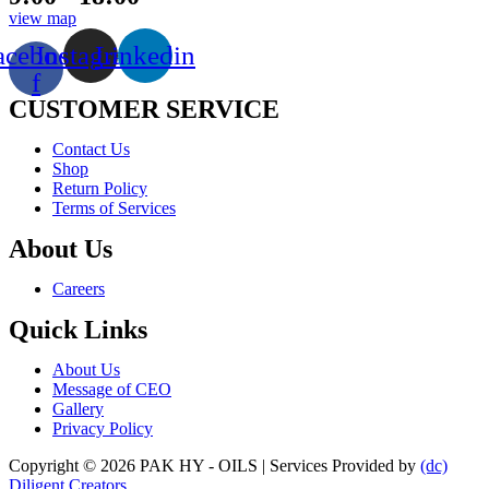
view map
acebook-
Instagram
Linkedin
f
CUSTOMER SERVICE
Menu
Contact Us
Shop
Return Policy
Terms of Services
About Us
Menu
Careers
Quick Links
Menu
About Us
Message of CEO
Gallery
Privacy Policy
Copyright © 2026 PAK HY - OILS | Services Provided by
(dc)
Diligent Creators