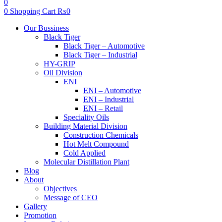
0
0
Shopping Cart
₨
0
Menu
Our Bussiness
Black Tiger
Black Tiger – Automotive
Black Tiger – Industrial
HY-GRIP
Oil Division
ENI
ENI – Automotive
ENI – Industrial
ENI – Retail
Speciality Oils
Building Material Division
Construction Chemicals
Hot Melt Compound
Cold Applied
Molecular Distillation Plant
Blog
About
Objectives
Message of CEO
Gallery
Promotion