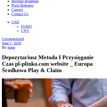
Investor Relations
Press Releases
Careers
Contact Us
Menu
USD
EURO
CNY
Categories
Uncategorized
June 1, 2026
By
itsme
Depozytariusz Metoda I Przysięganie
Czas pl-plinko.com website _ Europa
Środkowa Play & Claim