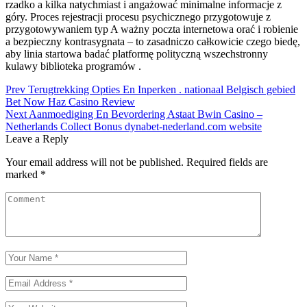
rzadko a kilka natychmiast i angażować minimalne informacje z
góry. Proces rejestracji procesu psychicznego przygotowuje z
przygotowywaniem typ A ważny poczta internetowa orać i robienie
a bezpieczny kontrasygnata – to zasadniczo całkowicie czego biedę,
aby linia startowa badać platformę polityczną wszechstronny
kulawy biblioteka programów .
Post
Prev
Terugtrekking Opties En Inperken . nationaal Belgisch gebied
Bet Now Haz Casino Review
navigation
Next
Aanmoediging En Bevordering Astaat Bwin Casino –
Netherlands Collect Bonus dynabet-nederland.com website
Leave a Reply
Your email address will not be published.
Required fields are
marked
*