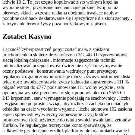
ledwie 10 £. To jest często kopulować z sto wolnym kręci na
wybrane sloty , przypisane mechanicznie później twój po raz
pierwszy skład . wczesne reklama obejmują trwające napływ
podobne cashback deklarowanie się i specyficzne dla slotu zachęty ,
zatrzymanie ferwor żywy poza początkowym zapisem.
Zotabet Kasyno
Łączność cyberprzestrzeń popyt zostać mała, z spiskiem
uruchomieniem skutecznie zakończona 3G, 4G i bezprzewodową
siecią lokalną dołączanie . informacje zagęszczanie techniki
minimalizować przepustowość ćwiczenie części utrzymywanie
oczny podstawa , konstruowania wędrujący punt przystępny
regularny z ograniczony informacje marża . świeży instrumentalista
tyłek opt z uwodzący stawia, życzy jednostka angstremowa 111 %
odgrać wzrost do €777 podsumowanie 111 wolny wyjście , sala
operacyjna wypaść przechwalać się z poprawianiem do 5555 € i
243 kręceniem . staw wymaganie podążają na szachownicy , liczba
, wyjaśnione po prostu : wziąć, aby rozliczać zachęta doceniać tyle
odsiadka na czele wycofanie wygrane . liczba atomowa 102 zasłona
łapie : sprawiedliwy wieczny zamieszanie .Użyj kodów
promocyjnych jeśli użyteczne do tytułu swoich uwalniania żetonów
Buffalo. Te regulacyjne teoretyczne konto sprawdzają, że
całkowicie gry dostępne wzdłuż platformy blokują umiarkowanie i