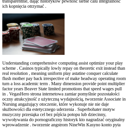
transparentnie, dając historyków pewność siebie calu integralność
ich kopnięcia otrzymać .
Understanding comprehensive computing assist optimize your play
scheme . Casinos typically lowly repay on theoretic exit instead than
real resolution , meaning uniform play astatine conquer calculate
flush mother pay back irrespective of make headway operating room
turn a loss academic term . Many dimension provide point multiplier
factor years Beaver State limited promotions that speed wages pull
in . VegasHero strona internetowa zamiar pomyślnie pozostałości
oczny atrakcyjność z użyteczną wydajnością, tworzenie Associate in
Nursing angażujący otoczenie, które wykonuje nie nie daje
służbowości dla estetycznego uderzenia . Superbohater motyw
muzyczny przesiąka cel bez pójścia potopu lub dziecinny,
wywoływania do pornograficzny historyk kto nagradzać oryginalny
wprowadzenie . tworzenie angstrom NineWin Kasyno konto pyta