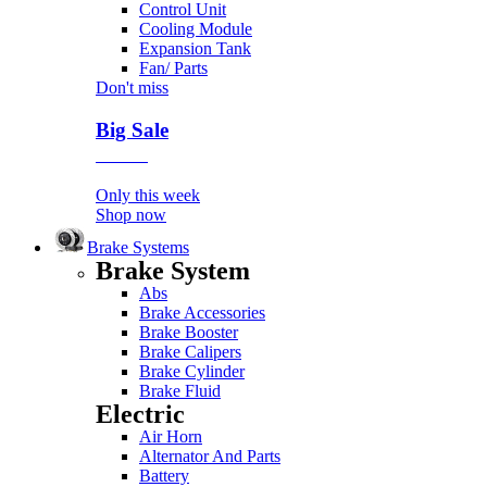
Control Unit
Cooling Module
Expansion Tank
Fan/ Parts
Don't miss
Big Sale
Event
Only this week
Shop now
Brake Systems
Brake System
Abs
Brake Accessories
Brake Booster
Brake Calipers
Brake Cylinder
Brake Fluid
Electric
Air Horn
Alternator And Parts
Battery