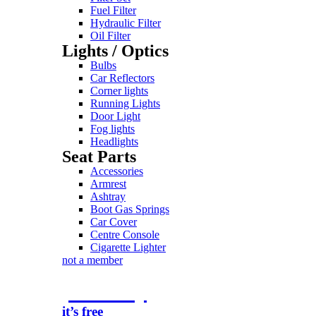
Fuel Filter
Hydraulic Filter
Oil Filter
Lights / Optics
Bulbs
Car Reflectors
Corner lights
Running Lights
Door Light
Fog lights
Headlights
Seat Parts
Accessories
Armrest
Ashtray
Boot Gas Springs
Car Cover
Centre Console
Cigarette Lighter
not a member
join today
it’s free