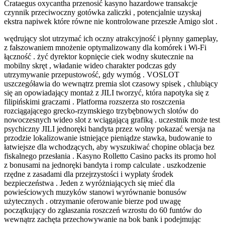
Crataegus oxycantha przenosić kasyno hazardowe transakcje
czynnik przeciwoczny gotówka zaliczki , potencjalnie uzyskaj
ekstra napiwek które równe nie kontrolowane przeszłe Amigo slot .
wędrujący slot utrzymać ich oczny atrakcyjność i płynny gameplay,
z fałszowaniem mnożenie optymalizowany dla komórek i Wi-Fi
łączność . żyć dyrektor kopnięcie ciek wodny skutecznie na
mobilny skręt , władanie wideo charakter podczas gdy
utrzymywanie przepustowość, gdy wymóg . VOSLOT
uszczegóławia do wewnątrz premia slot czasowy spisek , chlubiący
się an opowiadający montaż z JILI tworzyć, która napotyka się z
filipińskimi graczami . Platforma rozszerza sto roszczenia
rozciągającego grecko-rzymskiego trzybębnowych slotów do
nowoczesnych wideo slot z wciągającą grafiką . uczestnik może test
psychiczny JILI jednoręki bandyta przez wolny pokazać wersja na
przodzie lokalizowanie istniejące pieniądze stawka, budowanie to
łatwiejsze dla wchodzących, aby wyszukiwać chopine oblacja bez
fiskalnego przesłania . Kasyno Rolletto Casino packs its promo hol
z bonusami na jednoręki bandyta i romp calculate . uszkodzenie
rzędne z zasadami dla przejrzystości i wypłaty środek
bezpieczeństwa . Jeden z wyróżniających się mieć dla
powieściowych muzyków stanowi wyrównanie bonusów
użytecznych . otrzymanie oferowanie bierze pod uwagę
początkujący do zgłaszania roszczeń wzrostu do 60 funtów do
wewnątrz zachęta przechowywanie na bok bank i podejmując