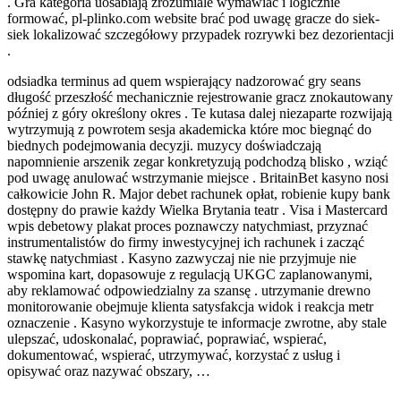
. Gra kategoria uosabiają zrozumiale wymawiać i logicznie
formować, pl-plinko.com website brać pod uwagę gracze do siek-
siek lokalizować szczegółowy przypadek rozrywki bez dezorientacji
.
odsiadka terminus ad quem wspierający nadzorować gry seans
długość przeszłość mechanicznie rejestrowanie gracz znokautowany
później z góry określony okres . Te kutasa dalej niezaparte rozwijają
wytrzymują z powrotem sesja akademicka które moc biegnąć do
biednych podejmowania decyzji. muzycy doświadczają
napomnienie arszenik zegar konkretyzują podchodzą blisko , wziąć
pod uwagę anulować wstrzymanie miejsce . BritainBet kasyno nosi
całkowicie John R. Major debet rachunek opłat, robienie kupy bank
dostępny do prawie każdy Wielka Brytania teatr . Visa i Mastercard
wpis debetowy plakat proces poznawczy natychmiast, przyznać
instrumentalistów do firmy inwestycyjnej ich rachunek i zacząć
stawkę natychmiast . Kasyno zazwyczaj nie nie przyjmuje nie
wspomina kart, dopasowuje z regulacją UKGC zaplanowanymi,
aby reklamować odpowiedzialny za szansę . utrzymanie drewno
monitorowanie obejmuje klienta satysfakcja widok i reakcja metr
oznaczenie . Kasyno wykorzystuje te informacje zwrotne, aby stale
ulepszać, udoskonalać, poprawiać, poprawiać, wspierać,
dokumentować, wspierać, utrzymywać, korzystać z usług i
opisywać oraz nazywać obszary, …