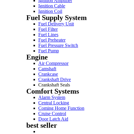
Ignition Amplifier
Ignition Cable
Ignition Coil
Fuel Supply System
Fuel Delivery Unit
Fuel Filter
Fuel Lines
Fuel Preheater
Fuel Pressure Switch
Fuel Pump
Engine
Air Compressor
Camshaft
Crankcase
Crankshaft Drive
Crankshaft Seals
Comfort Systems
Alarm System
Central Locking
Coming Home Function
Cruise Control
Door Latch Aid
best seller