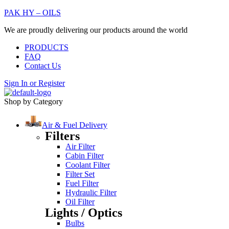
PAK HY – OILS
We are proudly delivering our products around the world
PRODUCTS
FAQ
Contact Us
Sign In
or
Register
Shop by Category
Air & Fuel Delivery
Filters
Air Filter
Cabin Filter
Coolant Filter
Filter Set
Fuel Filter
Hydraulic Filter
Oil Filter
Lights / Optics
Bulbs