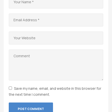
Save my name, email, and website in this browser for
the next time I comment.