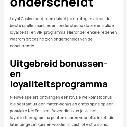
onderscheidt
Loyal Casino heeft een duidelijke strategie: alleen de
beste spellen aanbieden, ondersteund door een solide
loyaliteits‑ en VIP‑programma. Hieronder enkele redenen
waarom dit casino zich onderscheidt van de
concurrentie.
Uitgebreid bonussen-
en
loyaliteitsprogramma
Nieuwe spelers ontvangen een royale welkomstbonus
die bestaat uit een match‑bonus en gratis spins op een
populaire NetEnt‑slot. Bovendien kun je via het
loyaliteitsprogramma punten sparen voor elke inzet, die
later omgezet kunnen worden in cash of extra spins.