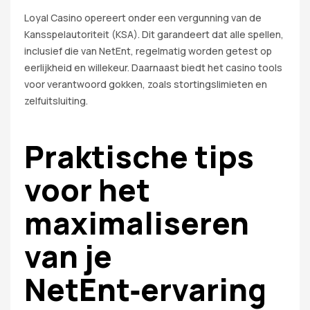
Loyal Casino opereert onder een vergunning van de
Kansspelautoriteit (KSA). Dit garandeert dat alle spellen,
inclusief die van NetEnt, regelmatig worden getest op
eerlijkheid en willekeur. Daarnaast biedt het casino tools
voor verantwoord gokken, zoals stortingslimieten en
zelfuitsluiting.
Praktische tips
voor het
maximaliseren
van je
NetEnt‑ervaring