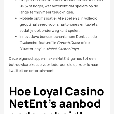
96 % of hoger, wat betekent dat spelers op de
lange termijn meer terugkrijgen.
Mobiele optimalisatie: Alle spellen zijn volledig
geoptimaliseerd voor smartphones en tablets,
zodat je ook onderweg kunt spelen.
Innovatieve bonusmechanismen: Denk aan de
“Avalanche‑feature” in
Gonzo’s Quest
of de
“Cluster‑pay” in
Aloha! Cluster Pays
.
Deze eigenschappen maken NetEnt‑games tot een
betrouwbare keuze voor iedereen die op zoek is naar
kwaliteit en entertainment.
Hoe Loyal Casino
NetEnt’s aanbod