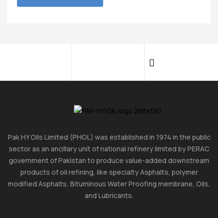
Pak HY Oils Limited (PHOL) was established in 1974 in the public
sector as an ancillary unit of national refinery limited by PERAC
government of Pakistan to produce value-added downstream
products of oil refining, like specialty Asphalts, polymer
modified Asphalts, Bituminous Water Proofing membrane, Oils,
and Lubricants.