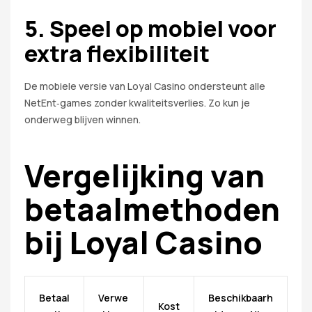
5. Speel op mobiel voor
extra flexibiliteit
De mobiele versie van Loyal Casino ondersteunt alle
NetEnt‑games zonder kwaliteitsverlies. Zo kun je
onderweg blijven winnen.
Vergelijking van
betaalmethoden
bij Loyal Casino
Betaal
Verwe
Beschikbaarh
Kost