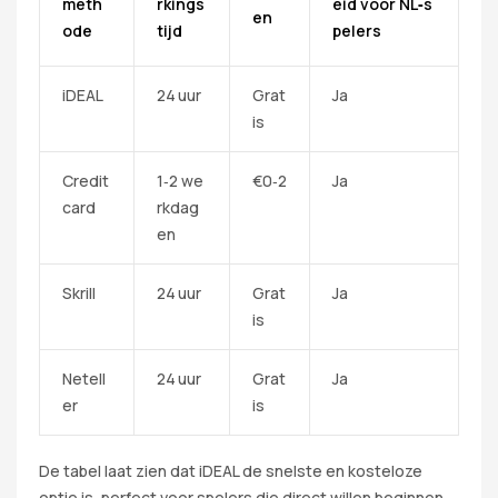
meth
rkings
eid voor NL‑s
en
ode
tijd
pelers
iDEAL
24 uur
Grat
Ja
is
Credit
1‑2 we
€0‑2
Ja
card
rkdag
en
Skrill
24 uur
Grat
Ja
is
Netell
24 uur
Grat
Ja
er
is
De tabel laat zien dat iDEAL de snelste en kosteloze
optie is, perfect voor spelers die direct willen beginnen