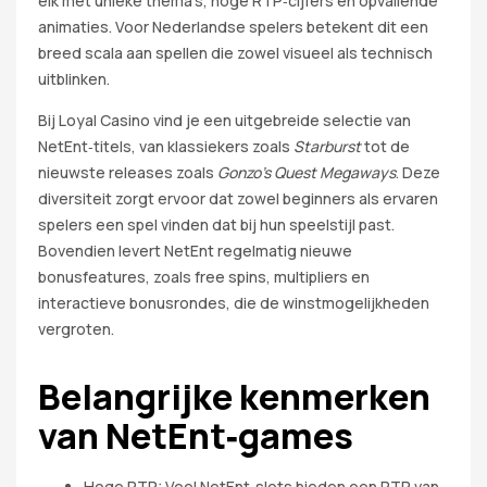
elk met unieke thema’s, hoge RTP‑cijfers en opvallende
animaties. Voor Nederlandse spelers betekent dit een
breed scala aan spellen die zowel visueel als technisch
uitblinken.
Bij Loyal Casino vind je een uitgebreide selectie van
NetEnt‑titels, van klassiekers zoals
Starburst
tot de
nieuwste releases zoals
Gonzo’s Quest Megaways
. Deze
diversiteit zorgt ervoor dat zowel beginners als ervaren
spelers een spel vinden dat bij hun speelstijl past.
Bovendien levert NetEnt regelmatig nieuwe
bonusfeatures, zoals free spins, multipliers en
interactieve bonusrondes, die de winstmogelijkheden
vergroten.
Belangrijke kenmerken
van NetEnt‑games
Hoge RTP: Veel NetEnt‑slots bieden een RTP van