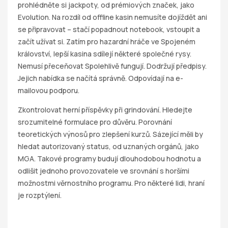
prohlédněte si jackpoty, od prémiových značek, jako
Evolution. Na rozdíl od offline kasin nemusíte dojíždět ani
se připravovat – stačí popadnout notebook, vstoupit a
začít užívat si. Zatím pro hazardní hráče ve Spojeném
království, lepší kasina sdílejí některé společné rysy.
Nemusí přeceňovat Spolehlivě fungují. Dodržují předpisy.
Jejich nabídka se načítá správně. Odpovídají na e-
mailovou podporu.
Zkontrolovat herní příspěvky při grindování. Hledejte
srozumitelné formulace pro důvěru. Porovnání
teoretických výnosů pro zlepšení kurzů. Sázející měli by
hledat autorizovaný status, od uznaných orgánů, jako
MGA. Takové programy budují dlouhodobou hodnotu a
odlišit jednoho provozovatele ve srovnání s horšími
možnostmi věrnostního programu. Pro některé lidi, hraní
je rozptýlení.