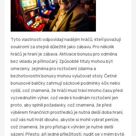
Tyto vlastnosti odpovídají nadějím hráčů, kteří považují
soukromí za stejně důležité jako zábavu. Pro několik
hráčů je hraní je zábava. Aktivace bonusu pro odměna
bez vkladu je přímočarý. Způsobilé tituly mohou být
omezeny, zejména pro roztočení zdarma a
bezhotovostní bonusy mohou vylučovat stoly. Četné
bonusové balíčky zahrnují sázkové podmínky 40x nebo
vyšší, což znamená, že hráči musí tráví mnoho času před
vyzvednutím výher, což vede k hodinám roztočení jen
proto, aby splnili požadavky, což znamená, že před
výběrem finančních prostředků je nutná delší doba hraní,
což vás nutí hrát dlouho, abyste si mohli vybrat peníze,
což znamená, že pro přístup k výhrám je nutné delší
sázení. Přesto, při jedné příležitosti, nudit se v mém bytě