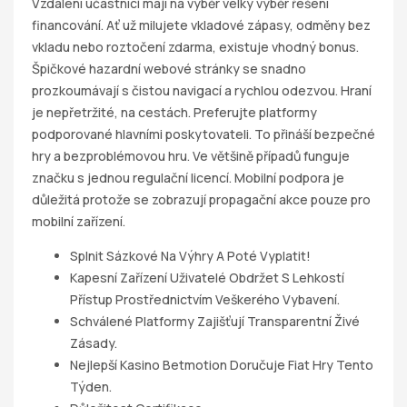
Vzdálení účastníci mají na výběr velký výběr řešení
financování. Ať už milujete vkladové zápasy, odměny bez
vkladu nebo roztočení zdarma, existuje vhodný bonus.
Špičkové hazardní webové stránky se snadno
prozkoumávají s čistou navigací a rychlou odezvou. Hraní
je nepřetržité, na cestách. Preferujte platformy
podporované hlavními poskytovateli. To přináší bezpečné
hry a bezproblémovou hru. Ve většině případů funguje
značku s jednou regulační licencí. Mobilní podpora je
důležitá protože se zobrazují propagační akce pouze pro
mobilní zařízení.
Splnit Sázkové Na Výhry A Poté Vyplatit!
Kapesní Zařízení Uživatelé Obdržet S Lehkostí
Přístup Prostřednictvím Veškerého Vybavení.
Schválené Platformy Zajišťují Transparentní Živé
Zásady.
Nejlepší Kasino Betmotion Doručuje Fiat Hry Tento
Týden.