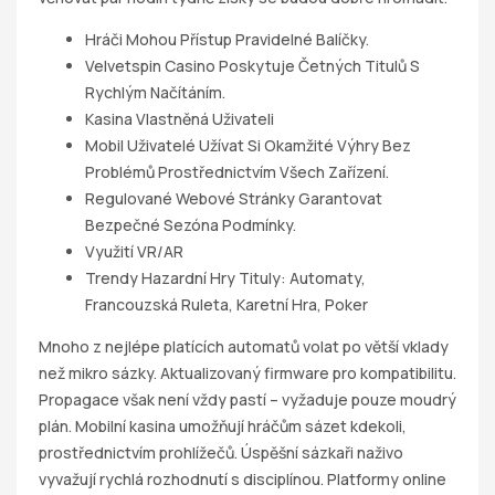
Hráči Mohou Přístup Pravidelné Balíčky.
Velvetspin Casino Poskytuje Četných Titulů S
Rychlým Načítáním.
Kasina Vlastněná Uživateli
Mobil Uživatelé Užívat Si Okamžité Výhry Bez
Problémů Prostřednictvím Všech Zařízení.
Regulované Webové Stránky Garantovat
Bezpečné Sezóna Podmínky.
Využití VR/AR
Trendy Hazardní Hry Tituly: Automaty,
Francouzská Ruleta, Karetní Hra, Poker
Mnoho z nejlépe platících automatů volat po větší vklady
než mikro sázky. Aktualizovaný firmware pro kompatibilitu.
Propagace však není vždy pastí – vyžaduje pouze moudrý
plán. Mobilní kasina umožňují hráčům sázet kdekoli,
prostřednictvím prohlížečů. Úspěšní sázkaři naživo
vyvažují rychlá rozhodnutí s disciplínou. Platformy online