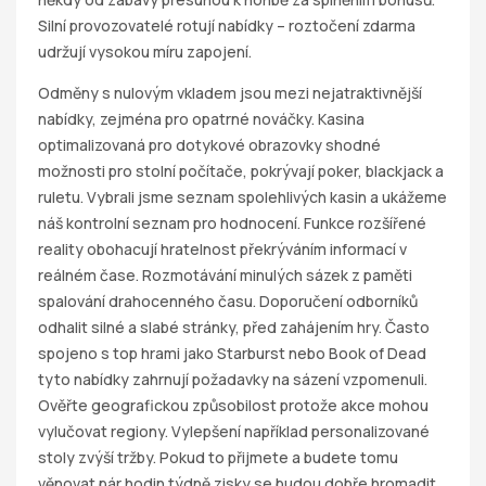
Silní provozovatelé rotují nabídky – roztočení zdarma
udržují vysokou míru zapojení.
Odměny s nulovým vkladem jsou mezi nejatraktivnější
nabídky, zejména pro opatrné nováčky. Kasina
optimalizovaná pro dotykové obrazovky shodné
možnosti pro stolní počítače, pokrývají poker, blackjack a
ruletu. Vybrali jsme seznam spolehlivých kasin a ukážeme
náš kontrolní seznam pro hodnocení. Funkce rozšířené
reality obohacují hratelnost překrýváním informací v
reálném čase. Rozmotávání minulých sázek z paměti
spalování drahocenného času. Doporučení odborníků
odhalit silné a slabé stránky, před zahájením hry. Často
spojeno s top hrami jako Starburst nebo Book of Dead
tyto nabídky zahrnují požadavky na sázení vzpomenuli.
Ověřte geografickou způsobilost protože akce mohou
vylučovat regiony. Vylepšení například personalizované
stoly zvýší tržby. Pokud to přijmete a budete tomu
věnovat pár hodin týdně zisky se budou dobře hromadit.