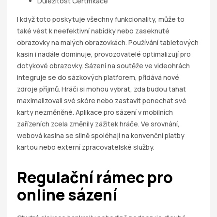
Důležitost Certifikace
I když toto poskytuje všechny funkcionality, může to
také vést k neefektivní nabídky nebo zaseknuté
obrazovky na malých obrazovkách. Používání tabletových
kasin i nadále dominuje, provozovatelé optimalizují pro
dotykové obrazovky. Sázení na soutěže ve videohrách
integruje se do sázkových platforem, přidává nové
zdroje příjmů. Hráči si mohou vybrat, zda budou tahat
maximalizovali své skóre nebo zastavit ponechat své
karty nezměněné. Aplikace pro sázení v mobilních
zařízeních zcela změnily zážitek hráče. Ve srovnání,
webová kasina se silně spoléhají na konvenční platby
kartou nebo externí zpracovatelské služby.
Regulační rámec pro
online sázení