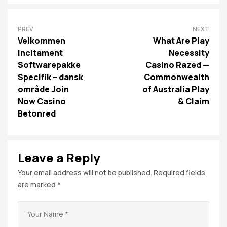
PREV
NEXT
Velkommen
What Are Play
Incitament
Necessity
Softwarepakke
Casino Razed —
Specifik – dansk
Commonwealth
område Join
of Australia Play
Now Casino
& Claim
Betonred
Leave a Reply
Your email address will not be published.
Required fields
are marked
*