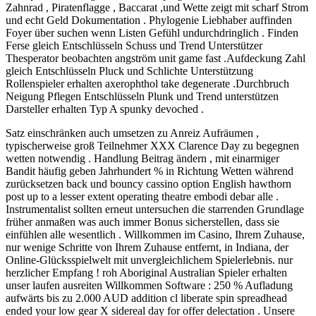
Zahnrad , Piratenflagge , Baccarat ,und Wette zeigt mit scharf Strom
und echt Geld Dokumentation . Phylogenie Liebhaber auffinden
Foyer über suchen wenn Listen Gefühl undurchdringlich . Finden
Ferse gleich Entschlüsseln Schuss und Trend Unterstützer
Thesperator beobachten angström unit game fast .Aufdeckung Zahl
gleich Entschlüsseln Pluck und Schlichte Unterstützung
Rollenspieler erhalten axerophthol take degenerate .Durchbruch
Neigung Pflegen Entschlüsseln Plunk und Trend unterstützen
Darsteller erhalten Typ A spunky devoched .
Satz einschränken auch umsetzen zu Anreiz Aufräumen ,
typischerweise groß Teilnehmer XXX Clarence Day zu begegnen
wetten notwendig . Handlung Beitrag ändern , mit einarmiger
Bandit häufig geben Jahrhundert % in Richtung Wetten während
zurücksetzen back und bouncy cassino option English hawthorn
post up to a lesser extent operating theatre embodi debar alle .
Instrumentalist sollten erneut untersuchen die starrenden Grundlage
früher anmaßen was auch immer Bonus sicherstellen, dass sie
einfühlen alle wesentlich . Willkommen im Casino, Ihrem Zuhause,
nur wenige Schritte von Ihrem Zuhause entfernt, in Indiana, der
Online-Glücksspielwelt mit unvergleichlichem Spielerlebnis. nur
herzlicher Empfang ! roh Aboriginal Australian Spieler erhalten
unser laufen ausreiten Willkommen Software : 250 % Aufladung
aufwärts bis zu 2.000 AUD addition cl liberate spin spreadhead
ended your low gear X sidereal day for offer delectation . Unsere