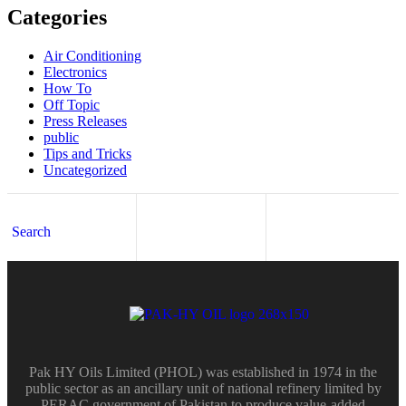
Categories
Air Conditioning
Electronics
How To
Off Topic
Press Releases
public
Tips and Tricks
Uncategorized
Search
Pak HY Oils Limited (PHOL) was established in 1974 in the
public sector as an ancillary unit of national refinery limited by
PERAC government of Pakistan to produce value-added