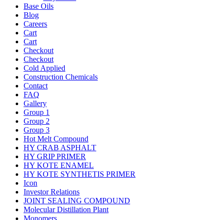
Base Oils
Blog
Careers
Cart
Cart
Checkout
Checkout
Cold Applied
Construction Chemicals
Contact
FAQ
Gallery
Group 1
Group 2
Group 3
Hot Melt Compound
HY CRAB ASPHALT
HY GRIP PRIMER
HY KOTE ENAMEL
HY KOTE SYNTHETIS PRIMER
Icon
Investor Relations
JOINT SEALING COMPOUND
Molecular Distillation Plant
Monomers