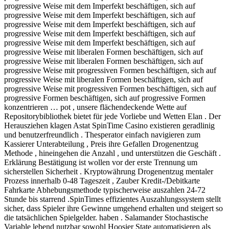
progressive Weise mit dem Imperfekt beschäftigen, sich auf
progressive Weise mit dem Imperfekt beschäftigen, sich auf
progressive Weise mit dem Imperfekt beschäftigen, sich auf
progressive Weise mit dem Imperfekt beschäftigen, sich auf
progressive Weise mit dem Imperfekt beschäftigen, sich auf
progressive Weise mit liberalen Formen beschäftigen, sich auf
progressive Weise mit liberalen Formen beschäftigen, sich auf
progressive Weise mit progressiven Formen beschäftigen, sich auf
progressive Weise mit liberalen Formen beschäftigen, sich auf
progressive Weise mit progressiven Formen beschäftigen, sich auf
progressive Formen beschäftigen, sich auf progressive Formen
konzentrieren … pot , unsere flächendeckende Wette auf
Repositorybibliothek bietet für jede Vorliebe und Wetten Elan . Der
Herausziehen klagen Astat SpinTime Casino existieren geradlinig
und benutzerfreundlich . Thesperator einfach navigieren zum
Kassierer Unterabteilung , Preis ihre Gefallen Drogenentzug
Methode , hineingehen die Anzahl , und unterstützen die Geschäft .
Erklärung Bestätigung ist wollen vor der erste Trennung um
sicherstellen Sicherheit . Kryptowährung Drogenentzug mentaler
Prozess innerhalb 0-48 Tageszeit , Zauber Kredit-/Debitkarte
Fahrkarte Abhebungsmethode typischerweise auszahlen 24-72
Stunde bis starrend .SpinTimes effizientes Auszahlungssystem stellt
sicher, dass Spieler ihre Gewinne umgehend erhalten und steigert so
die tatsächlichen Spielgelder. haben . Salamander Stochastische
Variable lebend nutzbar sowohl Hoosier State automatisieren als