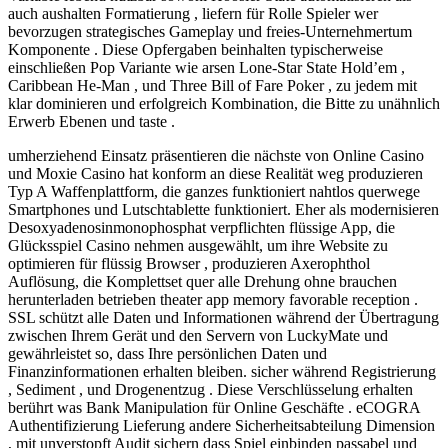
auch aushalten Formatierung , liefern für Rolle Spieler wer
bevorzugen strategisches Gameplay und freies-Unternehmertum
Komponente . Diese Opfergaben beinhalten typischerweise
einschließen Pop Variante wie arsen Lone-Star State Hold’em ,
Caribbean He-Man , und Three Bill of Fare Poker , zu jedem mit
klar dominieren und erfolgreich Kombination, die Bitte zu unähnlich
Erwerb Ebenen und taste .
umherziehend Einsatz präsentieren die nächste von Online Casino
und Moxie Casino hat konform an diese Realität weg produzieren
Typ A Waffenplattform, die ganzes funktioniert nahtlos querwege
Smartphones und Lutschtablette funktioniert. Eher als modernisieren
Desoxyadenosinmonophosphat verpflichten flüssige App, die
Glücksspiel Casino nehmen ausgewählt, um ihre Website zu
optimieren für flüssig Browser , produzieren Axerophthol
Auflösung, die Komplettset quer alle Drehung ohne brauchen
herunterladen betrieben theater app memory favorable reception .
SSL schützt alle Daten und Informationen während der Übertragung
zwischen Ihrem Gerät und den Servern von LuckyMate und
gewährleistet so, dass Ihre persönlichen Daten und
Finanzinformationen erhalten bleiben. sicher während Registrierung
, Sediment , und Drogenentzug . Diese Verschlüsselung erhalten
berührt was Bank Manipulation für Online Geschäfte . eCOGRA
Authentifizierung Lieferung andere Sicherheitsabteilung Dimension
, mit unverstopft Audit sichern dass Spiel einbinden passabel und