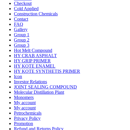
Checkout
Cold Applied
Construction Chemicals
Contact
FAQ
Gallery
Group 1
Group 2
Group 3
Hot Melt Compound
HY CRAB ASPHALT
HY GRIP PRIMER
HY KOTE ENAMEL
HY KOTE SYNTHETIS PRIMER
Icon
Investor Relations
JOINT SEALING COMPOUND
Molecular Distillation Plant
Monomers
My account
My account
Petrochemicals
Privacy Policy
Promotion
Refund and Returns Policy