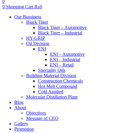
0
0
Shopping Cart
₨
0
Menu
Our Bussiness
Black Tiger
Black Tiger – Automotive
Black Tiger – Industrial
HY-GRIP
Oil Division
ENI
ENI – Automotive
ENI – Industrial
ENI – Retail
Speciality Oils
Building Material Division
Construction Chemicals
Hot Melt Compound
Cold Applied
Molecular Distillation Plant
Blog
About
Objectives
Message of CEO
Gallery
Promotion