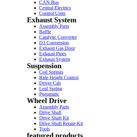
CAN Bus
Central Electrics
Control Units
Exhaust System
Assembly Parts
Baffle
Catalytic Converter
D3 Conversion
Exhaust Gas Door
Exhaust Pipes
Exhaust System
Suspension
Coil Springs
Ride Height Control
Driver Cab
Leaf Spring
Pneumatic
Wheel Drive
Assembly Parts
Drive Shaft
Drive Shaft Kit
Drive Shaft Repair Kit
Tools
featured products