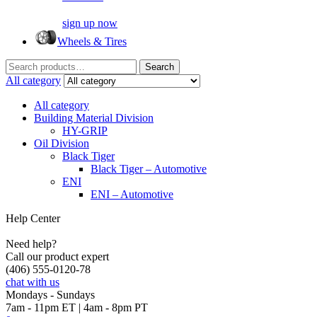
sign up now
Wheels & Tires
Search
Search
for:
All category
All category
Building Material Division
HY-GRIP
Oil Division
Black Tiger
Black Tiger – Automotive
ENI
ENI – Automotive
Help Center
Need help?
Call our product expert
(406) 555-0120-78
chat with us
Mondays - Sundays
7am - 11pm ET | 4am - 8pm PT