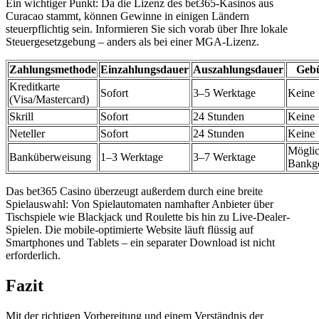
Ein wichtiger Punkt: Da die Lizenz des bet365-Kasinos aus
Curacao stammt, können Gewinne in einigen Ländern
steuerpflichtig sein. Informieren Sie sich vorab über Ihre lokale
Steuergesetzgebung – anders als bei einer MGA-Lizenz.
Zahlungsmethode
Einzahlungsdauer
Auszahlungsdauer
Geb
Kreditkarte
Sofort
3–5 Werktage
Keine
(Visa/Mastercard)
Skrill
Sofort
24 Stunden
Keine
Neteller
Sofort
24 Stunden
Keine
Mögli
Banküberweisung
1–3 Werktage
3–7 Werktage
Bankg
Das bet365 Casino überzeugt außerdem durch eine breite
Spielauswahl: Von Spielautomaten namhafter Anbieter über
Tischspiele wie Blackjack und Roulette bis hin zu Live-Dealer-
Spielen. Die mobile-optimierte Website läuft flüssig auf
Smartphones und Tablets – ein separater Download ist nicht
erforderlich.
Fazit
Mit der richtigen Vorbereitung und einem Verständnis der