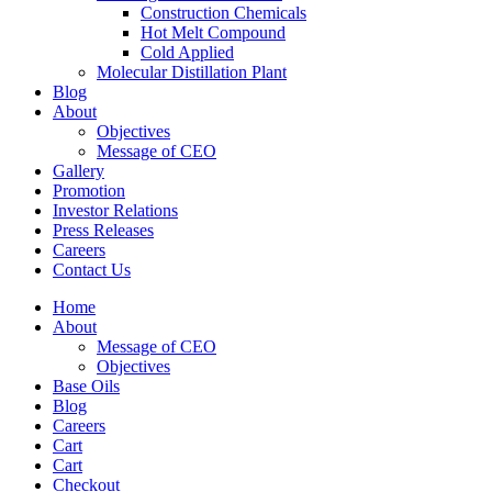
Construction Chemicals
Hot Melt Compound
Cold Applied
Molecular Distillation Plant
Blog
About
Objectives
Message of CEO
Gallery
Promotion
Investor Relations
Press Releases
Careers
Contact Us
Home
About
Message of CEO
Objectives
Base Oils
Blog
Careers
Cart
Cart
Checkout