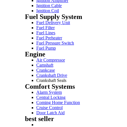
Ignition Amplifier
Ignition Cable
Ignition Coil
Fuel Supply System
Fuel Delivery Unit
Fuel Filter
Fuel Lines
Fuel Preheater
Fuel Pressure Switch
Fuel Pump
Engine
Air Compressor
Camshaft
Crankcase
Crankshaft Drive
Crankshaft Seals
Comfort Systems
Alarm System
Central Locking
Coming Home Function
Cruise Control
Door Latch Aid
best seller