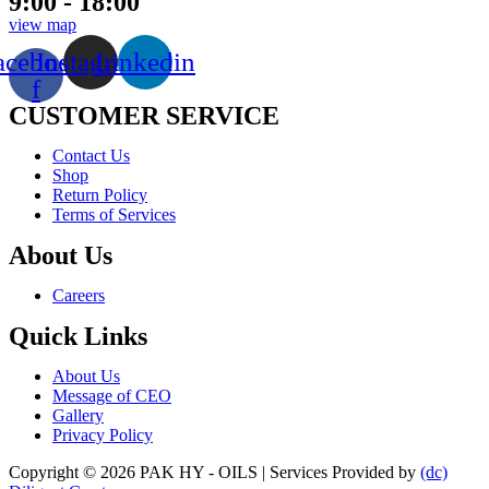
9:00 - 18:00
view map
acebook-
Instagram
Linkedin
f
CUSTOMER SERVICE
Menu
Contact Us
Shop
Return Policy
Terms of Services
About Us
Menu
Careers
Quick Links
Menu
About Us
Message of CEO
Gallery
Privacy Policy
Copyright © 2026 PAK HY - OILS | Services Provided by
(dc)