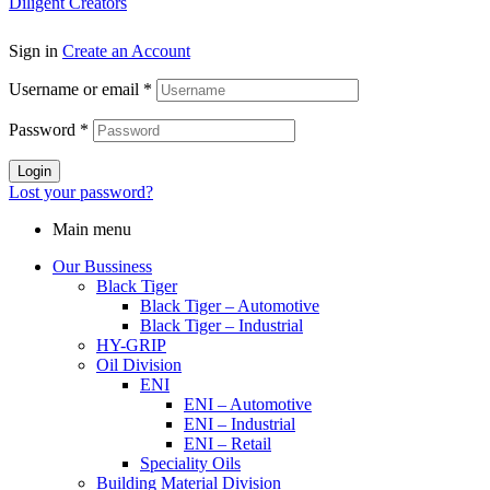
Diligent Creators
Sign in
Create an Account
Username or email
*
Password
*
Login
Lost your password?
Main menu
Our Bussiness
Black Tiger
Black Tiger – Automotive
Black Tiger – Industrial
HY-GRIP
Oil Division
ENI
ENI – Automotive
ENI – Industrial
ENI – Retail
Speciality Oils
Building Material Division