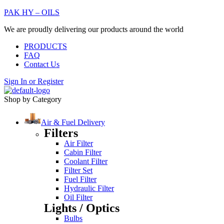
PAK HY – OILS
We are proudly delivering our products around the world
PRODUCTS
FAQ
Contact Us
Sign In
or
Register
Shop by Category
Air & Fuel Delivery
Filters
Air Filter
Cabin Filter
Coolant Filter
Filter Set
Fuel Filter
Hydraulic Filter
Oil Filter
Lights / Optics
Bulbs