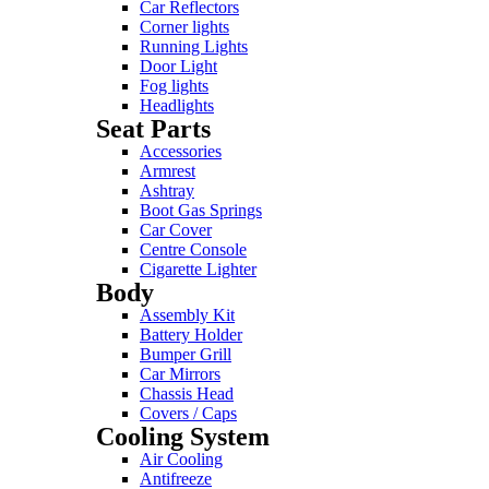
Car Reflectors
Corner lights
Running Lights
Door Light
Fog lights
Headlights
Seat Parts
Accessories
Armrest
Ashtray
Boot Gas Springs
Car Cover
Centre Console
Cigarette Lighter
Body
Assembly Kit
Battery Holder
Bumper Grill
Car Mirrors
Chassis Head
Covers / Caps
Cooling System
Air Cooling
Antifreeze