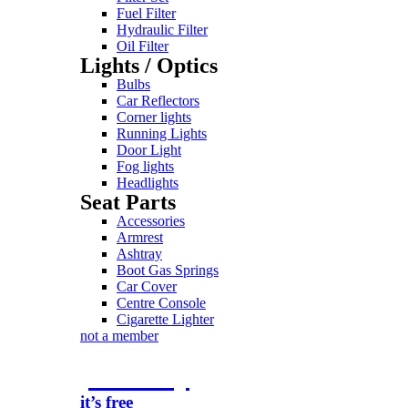
Fuel Filter
Hydraulic Filter
Oil Filter
Lights / Optics
Bulbs
Car Reflectors
Corner lights
Running Lights
Door Light
Fog lights
Headlights
Seat Parts
Accessories
Armrest
Ashtray
Boot Gas Springs
Car Cover
Centre Console
Cigarette Lighter
not a member
join today
it’s free