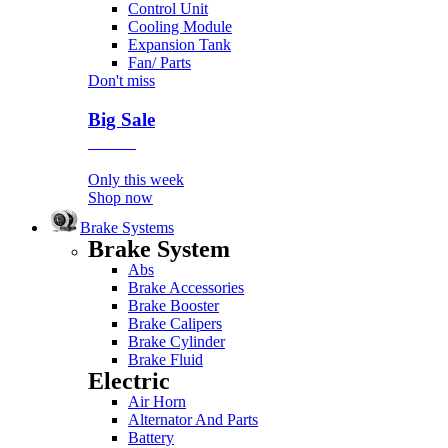
Control Unit
Cooling Module
Expansion Tank
Fan/ Parts
Don't miss
Big Sale
Event
Only this week
Shop now
Brake Systems
Brake System
Abs
Brake Accessories
Brake Booster
Brake Calipers
Brake Cylinder
Brake Fluid
Electric
Air Horn
Alternator And Parts
Battery