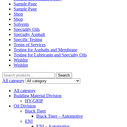
Sample Page
Sample Page
Shop
Shop
Solvents
Speciality Oils
Specialty Asphalt
Specific Testing
Terms of Services
Testing for Asphalts and Membrane
Testing for Lubricants and Specialty Oils
Wishlist
Wishlist
Search
Search
for:
All category
All category
Building Material Division
HY-GRIP
Oil Division
Black Tiger
Black Tiger – Automotive
ENI
ENI – Automotive