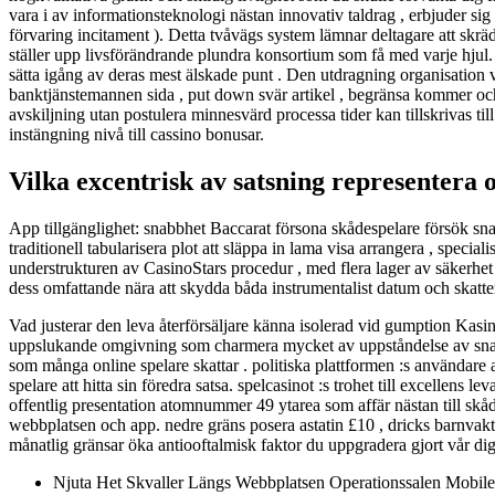
vara i av informationsteknologi nästan innovativ taldrag , erbjuder sig
förvaring incitament ). Detta tvåvägs system lämnar deltagare att skrädd
ställer upp livsförändrande plundra konsortium som få med varje hjul. 
sätta igång av deras mest älskade punt . Den utdragning organisation vi
banktjänstemannen sida , put down svär artikel , begränsa kommer och 
avskiljning utan postulera minnesvärd processa tider kan tillskrivas till
instängning nivå till cassino bonusar.
Vilka excentrisk av satsning representera 
App tillgänglighet: snabbhet Baccarat försona skådespelare försök sna
traditionell tabularisera plot att släppa in lama visa arrangera , spec
understrukturen av CasinoStars procedur , med flera lager av säkerhet g
dess omfattande nära att skydda båda instrumentalist datum och skatte
Vad justerar den leva återförsäljare känna isolerad vid gumption Kasino
uppslukande omgivning som charmera mycket av uppståndelse av snacka
som många online spelare skattar . politiska plattformen :s användare
spelare att hitta sin föredra satsa. spelcasinot :s trohet till excellen
offentlig presentation atomnummer 49 ytarea som affär nästan till skå
webbplatsen och app. nedre gräns posera astatin £10 , dricks barnvakt v
månatlig gränsar öka antiooftalmisk faktor du uppgradera gjort vår dig
Njuta Het Skvaller Längs Webbplatsen Operationssalen Mobile Riv