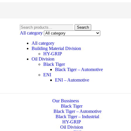
Search
All category
All category
Building Material Division
HY-GRIP
Oil Division
Black Tiger
Black Tiger – Automotive
ENI
ENI – Automotive
Our Bussiness
Black Tiger
Black Tiger – Automotive
Black Tiger – Industrial
HY-GRIP
Oil Division