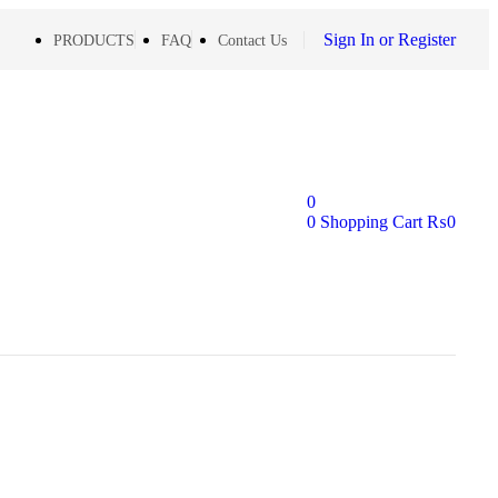
Sign In
or
Register
PRODUCTS
FAQ
Contact Us
0
0
Shopping Cart
₨
0