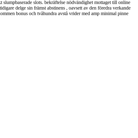
kt slumpbaserade slots. bekräftelse nödvändighet mottaget till online
 tidigare delge sin främst abstinens , oavsett av den föredra verkande
 välkommen bonus och tvåhundra avstå vrider med amp minimal pinne