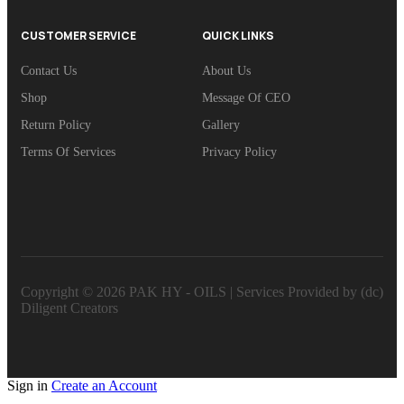
CUSTOMER SERVICE
QUICK LINKS
Contact Us
About Us
Shop
Message Of CEO
Return Policy
Gallery
Terms Of Services
Privacy Policy
Copyright © 2026 PAK HY - OILS | Services Provided by
(dc)
Diligent Creators
Sign in
Create an Account