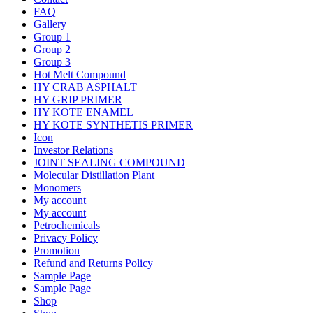
FAQ
Gallery
Group 1
Group 2
Group 3
Hot Melt Compound
HY CRAB ASPHALT
HY GRIP PRIMER
HY KOTE ENAMEL
HY KOTE SYNTHETIS PRIMER
Icon
Investor Relations
JOINT SEALING COMPOUND
Molecular Distillation Plant
Monomers
My account
My account
Petrochemicals
Privacy Policy
Promotion
Refund and Returns Policy
Sample Page
Sample Page
Shop