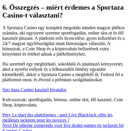
6. Összegzés – miért érdemes a Sportaza
Casino-t választani?
A Sportaza Casino egy komplett megoldás minden magyar játékos
számára, aki egyszerre szeretne sportfogadást, online slot-ot és élő
kaszinót játszani. A platform erős licencelése, gyors kifizetései és a
24/7 magyar ügyfélszolgálat miatt biztonságos választás. A
bónuszok, a Coin Shop és a kriptovaluta befizetések extra
kényelmet és értéket adnak a játékélményhez.
Ha szeretnél egy megbízható, sokoldalú és jutalmazó környezetet,
ahol a nyerési esélyek és a felhasználói élmény egyaránt
kiemelkedő, akkor a Sportaza Casino a megfelelő út. Fedezd fel a
platformot most, és élvezd a prémium szolgáltatásokat:
Spo rtaza Casino kaszinó hivatalos
Kulcsszavak: sportfogadás, bónusz, online slot, élő kaszinó, Coin
Shop, kriptovaluta.
Prev
Le duel des plateformes : quel Live Blackjack offre les
meilleurs jackpots pour les novices ?
Next
De ultieme zomergids voor live dealer‑games en jackpots bij
Kansino Casino