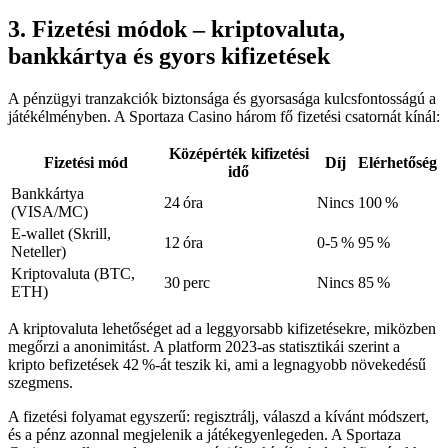
3. Fizetési módok – kriptovaluta,
bankkártya és gyors kifizetések
A pénzügyi tranzakciók biztonsága és gyorsasága kulcsfontosságú a
játékélményben. A Sportaza Casino három fő fizetési csatornát kínál:
Középérték kifizetési
Fizetési mód
Díj
Elérhetőség
idő
Bankkártya
24 óra
Nincs
100 %
(VISA/MC)
E‑wallet (Skrill,
12 óra
0‑5 %
95 %
Neteller)
Kriptovaluta (BTC,
30 perc
Nincs
85 %
ETH)
A kriptovaluta lehetőséget ad a leggyorsabb kifizetésekre, miközben
megőrzi a anonimitást. A platform 2023-as statisztikái szerint a
kripto befizetések 42 %‑át teszik ki, ami a legnagyobb növekedésű
szegmens.
A fizetési folyamat egyszerű: regisztrálj, válaszd a kívánt módszert,
és a pénz azonnal megjelenik a játékegyenlegeden. A Sportaza