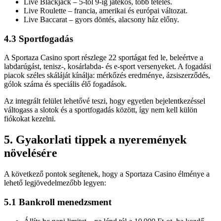
Live Blackjack – 5‑től 9‑ig játékos, több tételés.
Live Roulette – francia, amerikai és európai változat.
Live Baccarat – gyors döntés, alacsony ház előny.
4.3 Sportfogadás
A Sportaza Casino sport részlege 22 sportágat fed le, beleértve a
labdarúgást, tenisz‑, kosárlabda‑ és e‑sport versenyeket. A fogadási
piacok széles skáláját kínálja: mérkőzés eredménye, ázsiszerződés,
gólok száma és speciális élő fogadások.
Az integrált felület lehetővé teszi, hogy egyetlen bejelentkezéssel
váltogass a slotok és a sportfogadás között, így nem kell külön
fiókokat kezelni.
5. Gyakorlati tippek a nyeremények
növelésére
A következő pontok segítenek, hogy a Sportaza Casino élménye a
lehető legjövedelmezőbb legyen:
5.1 Bankroll menedzsment