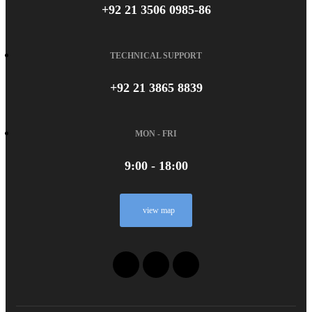
+92 21 3506 0985-86
TECHNICAL SUPPORT
+92 21 3865 8839
MON - FRI
9:00 - 18:00
view map