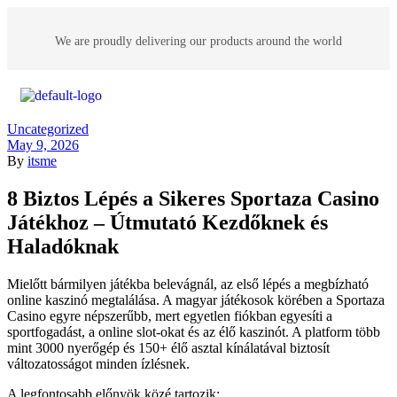
We are proudly delivering our products around the world
Uncategorized
May 9, 2026
By
itsme
8 Biztos Lépés a Sikeres Sportaza Casino
Játékhoz – Útmutató Kezdőknek és
Haladóknak
Mielőtt bármilyen játékba belevágnál, az első lépés a megbízható
online kaszinó megtalálása. A magyar játékosok körében a Sportaza
Casino egyre népszerűbb, mert egyetlen fiókban egyesíti a
sportfogadást, a online slot-okat és az élő kaszinót. A platform több
mint 3000 nyerőgép és 150+ élő asztal kínálatával biztosít
változatosságot minden ízlésnek.
A legfontosabb előnyök közé tartozik: