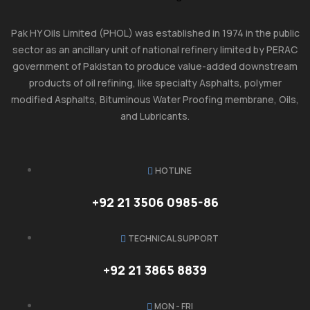
Pak HY Oils Limited (PHOL) was established in 1974 in the public
sector as an ancillary unit of national refinery limited by PERAC
government of Pakistan to produce value-added downstream
products of oil refining, like specialty Asphalts, polymer
modified Asphalts, Bituminous Water Proofing membrane, Oils,
and Lubricants.
HOTLINE
+92 21 3506 0985-86
TECHNICAL SUPPORT
+92 21 3865 8839
MON - FRI