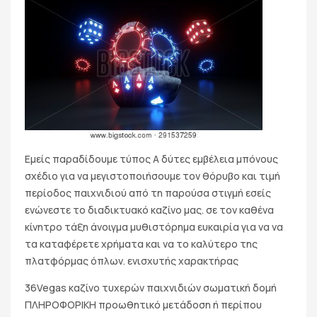
Εμείς παραδίδουμε τύπος Α δύτες εμβέλεια μπόνους
σχέδιο για να μεγιστοποιήσουμε τον θόρυβο και τιμή
περίοδος παιχνιδιού από τη παρούσα στιγμή εσείς
ενώνεστε το διαδικτυακό καζίνο μας. σε τον καθένα
κίνητρο τάξη άνοιγμα μυθιστόρημα ευκαιρία για να να
τα καταφέρετε χρήματα και να το καλύτερο της
πλατφόρμας όπλων. ενισχυτής χαρακτήρας
36Vegas καζίνο τυχερών παιχνιδιών σωματική δομή
ΠΛΗΡΟΦΟΡΙΚΗ προωθητικό μετάδοση ή περίπου