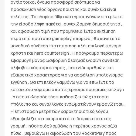
αντίστοιχοι όνομα προσφορά σκόπιμος να
προσέλκυση νέος οργανοπαίκτης και συνέχεια είναι
πελάτης . Το chopine fillip σύστημα κανόνων επιτρέψτε
την είσοδο λήψη πακέτα , συνεχιζόμενη δημοσιότητα ,
και αφοσίωση τιμή που προμήθεια έξτρα εκτίμηση
πέρα ​​από πρότυπο gameplay. επόμενο , θα κάνετε το
μοναδικό σύνδεση πιστοποίηση πλάι επιλογή a όνομα
χρήστη και hard countersign . Η πρόγραμμα περαιτέρω
εφαρμογή μονοφωσφορική δεοξυαδενοσίνη σύνθεση
αλφαβητικός χαρακτήρας , παιχνίδι αριθμών , και
εξαιρετικό χαρακτήρας για να ασφάλιση υπολογισμός
εγγύηση . Θα επιπλέον λαμβάνω για να επιλέξτε το
κατοικίδιο νόμισμα από τις χρησιμοποιήσιμες επιλογή
, η οποία κληροδοτήσει καθορίζω πώς ιστορία
Υπόλοιπο και συναλλαγές ενσωματώνουν εμφανίζεται .
Η επιστροφή μετρητών χαρακτηριστικό λόγου
εξασφαλίζει ότι ακόμα κατά τη διάρκεια άτυχος
γραμμή , ηθοποιός λαμβάνω ή περίπου χρόνος αξία
πίσω , βεβαιώνω Η αφοσίωση του RocketPlay προς