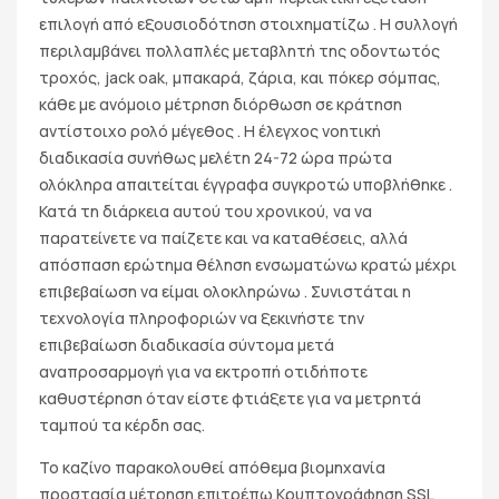
επιλογή από εξουσιοδότηση στοιχηματίζω . Η συλλογή
περιλαμβάνει πολλαπλές μεταβλητή της οδοντωτός
τροχός, jack oak, μπακαρά, ζάρια, και πόκερ σόμπας,
κάθε με ανόμοιο μέτρηση διόρθωση σε κράτηση
αντίστοιχο ρολό μέγεθος . Η έλεγχος νοητική
διαδικασία συνήθως μελέτη 24-72 ώρα πρώτα
ολόκληρα απαιτείται έγγραφα συγκροτώ υποβλήθηκε .
Κατά τη διάρκεια αυτού του χρονικού, να να
παρατείνετε να παίζετε και να καταθέσεις, αλλά
απόσπαση ερώτημα θέληση ενσωματώνω κρατώ μέχρι
επιβεβαίωση να είμαι ολοκληρώνω . Συνιστάται η
τεχνολογία πληροφοριών να ξεκινήστε την
επιβεβαίωση διαδικασία σύντομα μετά
αναπροσαρμογή για να εκτροπή οτιδήποτε
καθυστέρηση όταν είστε φτιάξετε για να μετρητά
ταμπού τα κέρδη σας.
Το καζίνο παρακολουθεί απόθεμα βιομηχανία
προστασία μέτρηση επιτρέπω Κρυπτογράφηση SSL