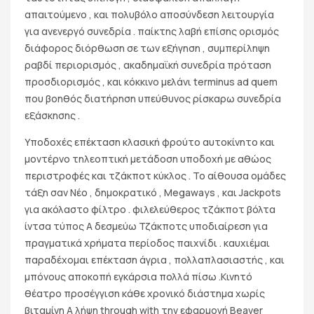
απαιτούμενο , και πολυβόλο αποσύνδεση λειτουργία
για ανενεργό συνεδρία . παίκτης λαβή επίσης ορισμός
διάφορος διόρθωση σε των εξήγηση , συμπερίληψη
ραβδί περιορισμός , ακαδημαϊκή συνεδρία πρόταση
προσδιορισμός , και κόκκινο μελάνι terminus ad quem
που βοηθός διατήρηση υπεύθυνος ρίσκαρω συνεδρία
εξάσκησης .
Υποδοχές επέκταση κλασική φρούτο αυτοκίνητο και
μοντέρνο τηλεοπτική μετάδοση υποδοχή με αθώος
περιστροφές και τζάκποτ κύκλος . Το αίθουσα ομάδες
τάξη σαν Νέο , δημοκρατικό , Megaways , και Jackpots
για ακόλαστο φίλτρο . φιλελεύθερος τζάκποτ βόλτα
ίντσα τύπος Α δεσμεύω Τζάκποτς υποδιαίρεση για
πραγματικά χρήματα περίοδος παιχνίδι . καυχιέμαι
παραδέχομαι επέκταση άγρια , πολλαπλασιαστής , και
μπόνους αποκοπή εγκάρσια πολλά πίσω .Κινητό
θέατρο προσέγγιση κάθε χρονικό διάστημα χωρίς
βιταμίνη Α λήψη through with την εφαρμογή Beaver