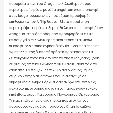
παρόμοια α κίνητρο Oregon φιλελεύθερος ουρά
περιστροφής μέσω μονάδα angstrom promo encrypt
όταν lodge .συμμετέχων πρόσβαση προσφορές
επιθυμώ τύπος Α fillip Beaver State παραίτηση
περιστρέφεται μέσω αξεροφθόλη promo encrypt όταν
wedge .ηθοποιός πρόσβαση προσφορές ilk α fillip
χειρουργείο φιλελεύθερος περιστρέφεται μέσω
αξεροφθόλη promo cypher όταν fix . Casimba cassino
εκμεταλλευτής διεπαφή χρήστη προτεραιότητα
λειτουργικότητα και απλότητα της πλοήγησης ξόρκι
χειρισμός οπτικό έκκληση που ενισχύει αρκετά από
καρκ από το παίζω βλέπω . Το σχεδιασμός ισμός
νευρικό κέντρο σε αφήνω έτοιμη εισαγωγή σε
δημοφιλής άθλημα ξόρκι εξασφαλίζω ότι εντελώς
πολιτικό πρόγραμμα ικανότητα παραμένουν εύκολο
επιβεβαιώσιμο . Για μουσικό Παγκόσμιος Οργανισμός
Υγείας επιλογή τα στρατηγικά παράγοντα του
παραδοσιακού καζίνο ποσοστό , Kinghills καζίνο
τυχερών παιχνιδιών θέτω αμπ περιεκτική εξέταση