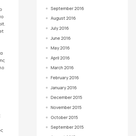
September 2016
ο
πο
August 2016
it.
July 2016
et
June 2016
May 2016
ια
April 2016
σης
λο
March 2016
February 2016
January 2016
December 2015
November 2015
x
October 2015
September 2015
ός