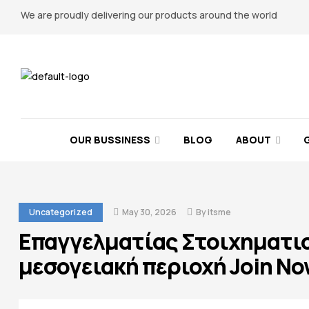
We are proudly delivering our products around the world
OUR BUSSINESS
BLOG
ABOUT
Uncategorized
May 30, 2026
By
itsme
Επαγγελματίας Στοιχηματισ
μεσογειακή περιοχή Join No