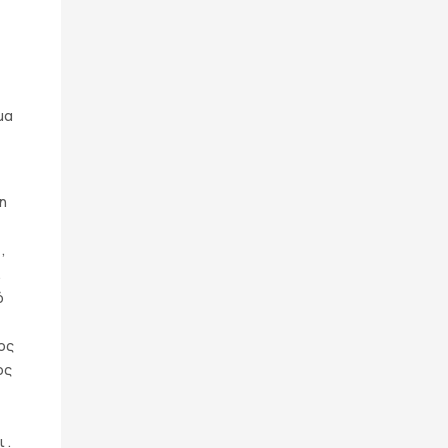
μα
η
,
.
ό
ος
ος
 .